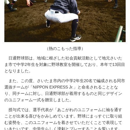
（熱のこもった指導）
日通野球部は、地域に根ざした社会貢献活動として地元さいた
ま市で中学2年生を対象に野球教室を開催しており、本年で13回目
となりました。
また、この度、さいたま市内の中学2年生20名で編成される同市
選抜チームが「NIPPON EXPRESS Jr.」と命名されることとな
り、同チームに対し、日通野球部が着用するものと同じデザイン
のユニフォーム一式を贈呈しました。
授与式では、選手代表が「あこがれのユニフォームに袖を通す
ことが出来る喜びをかみしめています。野球にまっすぐに取り組
む姿勢を、このユニフォームを着させていただくことで表現して
いきたいです。中学生らしく溌剌とプレーすることを誓います。