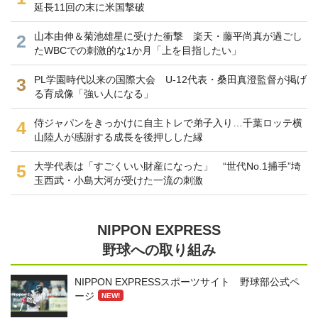
延長11回の末に米国撃破
山本由伸＆菊池雄星に受けた衝撃 楽天・藤平尚真が過ごし
2
たWBCでの刺激的な1か月「上を目指したい」
PL学園時代以来の国際大会 U-12代表・桑田真澄監督が掲げ
3
る育成像「強い人になる」
侍ジャパンをきっかけに自主トレで弟子入り…千葉ロッテ横
4
山陸人が感謝する成長を後押しした縁
大学代表は「すごくいい財産になった」 “世代No.1捕手”埼
5
玉西武・小島大河が受けた一流の刺激
NIPPON EXPRESS
野球への取り組み
NIPPON EXPRESSスポーツサイト 野球部公式ペ
ージ
NEW!