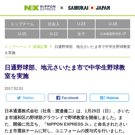
トップチーム
社会人
U-23
U-18
U-15
U-12
女子
日本通運野球部
トップページ
新着記事
日通野球部、地元さいたま市で中学生野球教室
を実施
日通野球部、地元さいたま市で中学生野球教
室を実施
2017.02.01
B!
Twitter
Facebook
Hatena
日本通運株式会社（社長：渡邉健二）は、1月29日（日）、さいた
ま市浦和区の野球部グラウンドで野球教室を開催しました。ま
た、開催に先立ち、「NIPPON EXPRESS Jr.」と命名されたさい
たま市選抜チームに対し、ユニフォームの授与式を行いました。