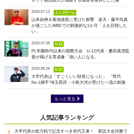
2026.07.13
トップチーム
山本由伸＆菊池雄星に受けた衝撃 楽天・藤平尚真
が過ごしたWBCでの刺激的な1か月「上を目指した
い」
2026.07.06
U-12
PL学園時代以来の国際大会 U-12代表・桑田真澄監
督が掲げる育成像「強い人になる」
2026.06.29
U-23
大学代表は「すごくいい財産になった」 “世代
No.1捕手”埼玉西武・小島大河が受けた一流の刺激
もっと見る
人気記事ランキング
大学代表が総力戦で記念すべき初代王者！ 新設大会決勝で
1