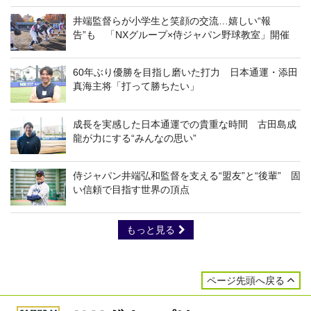
井端監督らが小学生と笑顔の交流…嬉しい“報
告”も 「NXグループ×侍ジャパン野球教室」開催
60年ぶり優勝を目指し磨いた打力 日本通運・添田
真海主将「打って勝ちたい」
成長を実感した日本通運での貴重な時間 古田島成
龍が力にする“みんなの思い”
侍ジャパン井端弘和監督を支える“盟友”と“後輩” 固
い信頼で目指す世界の頂点
もっと見る
ページ先頭へ戻る