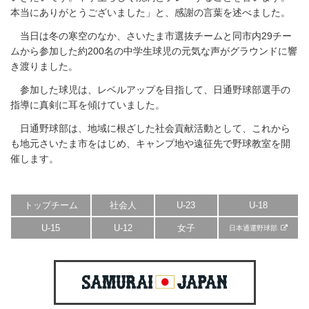
本当にありがとうございました」と、感謝の言葉を述べました。
当日は冬の寒空のなか、さいたま市選抜チームと同市内29チー
ムから参加した約200名の中学生球児の元気な声がグラウンドに響
き渡りました。
参加した球児は、レベルアップを目指して、日通野球部選手の
指導に真剣に耳を傾けていました。
日通野球部は、地域に根ざした社会貢献活動として、これから
も地元さいたま市をはじめ、キャンプ地や遠征先で野球教室を開
催します。
トップチーム
社会人
U-23
U-18
U-15
U-12
女子
日本通運野球部