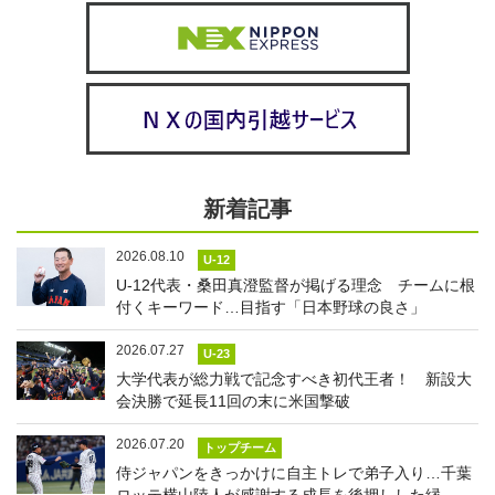
新着記事
2026.08.10
U-12
U-12代表・桑田真澄監督が掲げる理念 チームに根
付くキーワード…目指す「日本野球の良さ」
2026.07.27
U-23
大学代表が総力戦で記念すべき初代王者！ 新設大
会決勝で延長11回の末に米国撃破
2026.07.20
トップチーム
侍ジャパンをきっかけに自主トレで弟子入り…千葉
ロッテ横山陸人が感謝する成長を後押しした縁