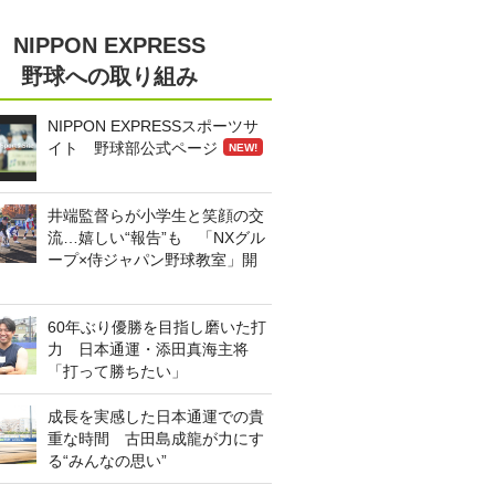
NIPPON EXPRESS
野球への取り組み
NIPPON EXPRESSスポーツサ
イト 野球部公式ページ
NEW!
井端監督らが小学生と笑顔の交
流…嬉しい“報告”も 「NXグル
ープ×侍ジャパン野球教室」開
60年ぶり優勝を目指し磨いた打
力 日本通運・添田真海主将
「打って勝ちたい」
成長を実感した日本通運での貴
重な時間 古田島成龍が力にす
る“みんなの思い”