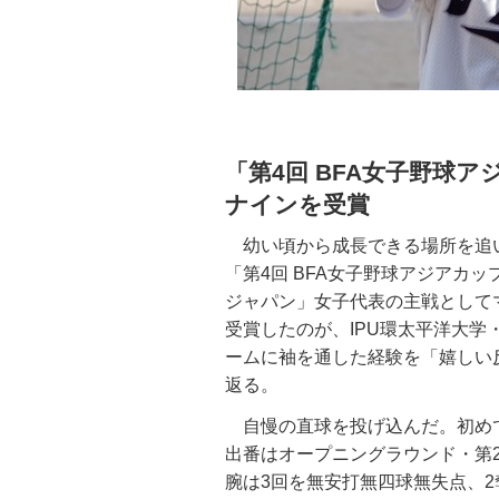
「第4回 BFA女子野球
ナインを受賞
幼い頃から成長できる場所を追い
「第4回 BFA女子野球アジアカ
ジャパン」女子代表の主戦として
受賞したのが、IPU環太平洋大
ームに袖を通した経験を「嬉しい
返る。
自慢の直球を投げ込んだ。初め
出番はオープニングラウンド・第
腕は3回を無安打無四球無失点、