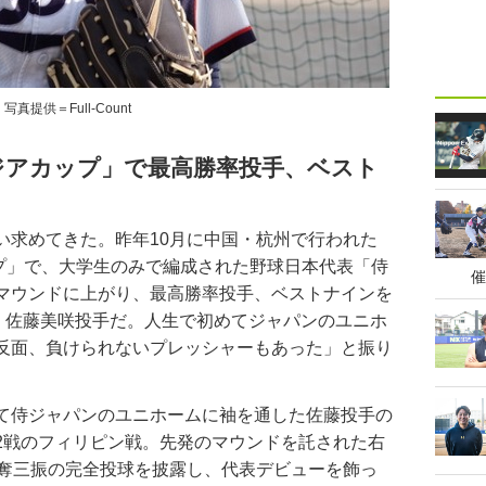
写真提供＝Full-Count
アジアカップ」で最高勝率投手、ベスト
求めてきた。昨年10月に中国・杭州で行われた
ップ」で、大学生のみで編成された野球日本代表「侍
催
マウンドに上がり、最高勝率投手、ベストナインを
学・佐藤美咲投手だ。人生で初めてジャパンのユニホ
反面、負けられないプレッシャーもあった」と振り
て侍ジャパンのユニホームに袖を通した佐藤投手の
2戦のフィリピン戦。先発のマウンドを託された右
2奪三振の完全投球を披露し、代表デビューを飾っ