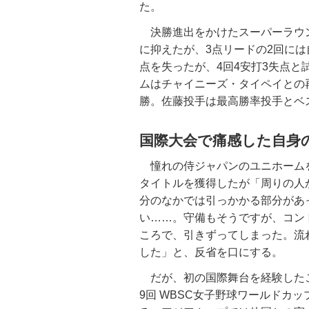
た。
決勝進出をかけたスーパーラウ
に抑えたが、3点リードの2回には
点を失ったが、4回4安打3失点と
ムはチャイニーズ・タイペイとの再
勝。佐藤投手は最高勝率投手とベ
国際大会で痛感した自身
憧れの侍ジャパンのユニホームを
タイトルを獲得したが「周りの人
分のなかでは引っかかる部分があ
い……。守備もそうですが、コン
ころで、引きずってしまった。流
した」と、反省を口にする。
だが、初の国際舞台を経験したこ
9回 WBSC女子野球ワールドカ