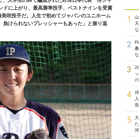
」で、大学生のみで編成された野球日本代表「侍ジャ
ンドに上がり、最高勝率投手、ベストナインを受賞
佐藤美咲投手だ。人生で初めてジャパンのユニホーム
山
1
、負けられないプレッシャーもあった」と振り返
天
な
P
2
桑
な
2
3
ッ
の
侍
4
入
長
大
5
た
河