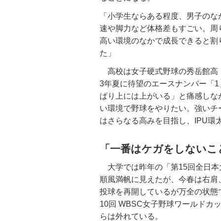
「小学生ならある程度、男子のな
速や脚力など体格差もすごい。周
高い環境のなかで成長できると割
た」
高校は女子硬式野球の秀岳館高
3年夏に待望のエースナンバー「
ぱり上には上がいる」と痛感しな
い環境で野球をやりたい。強いチ
はさらなる高みを目指し、IPU環
「一番はケガをしないこ
大学では昨年の「第15回全日本
順風満帆に見えたが、今春は右肩
投球を再開しているが万全の状態
10回 WBSC女子野球ワールド
らは外れている。