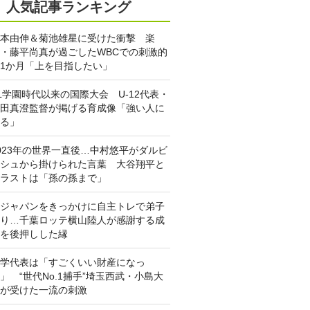
人気記事ランキング
本由伸＆菊池雄星に受けた衝撃 楽
・藤平尚真が過ごしたWBCでの刺激的
1か月「上を目指したい」
L学園時代以来の国際大会 U-12代表・
田真澄監督が掲げる育成像「強い人に
る」
023年の世界一直後…中村悠平がダルビ
シュから掛けられた言葉 大谷翔平と
ラストは「孫の孫まで」
ジャパンをきっかけに自主トレで弟子
り…千葉ロッテ横山陸人が感謝する成
を後押しした縁
学代表は「すごくいい財産になっ
」 “世代No.1捕手”埼玉西武・小島大
が受けた一流の刺激