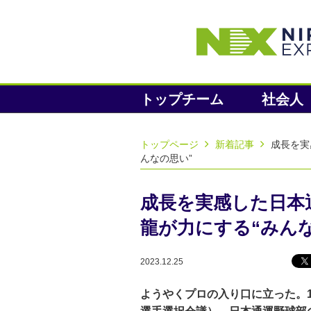
トップチーム
社会人
トップページ
新着記事
成長を実
んなの思い”
成長を実感した日本
龍が力にする“みん
2023.12.25
ようやくプロの入り口に立った。1