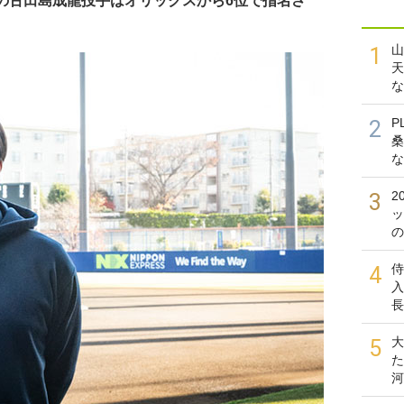
の古田島成龍投手はオリックスから6位で指名さ
山
1
天
な
P
2
桑
な
2
3
ッ
の
侍
4
入
長
大
5
た
河