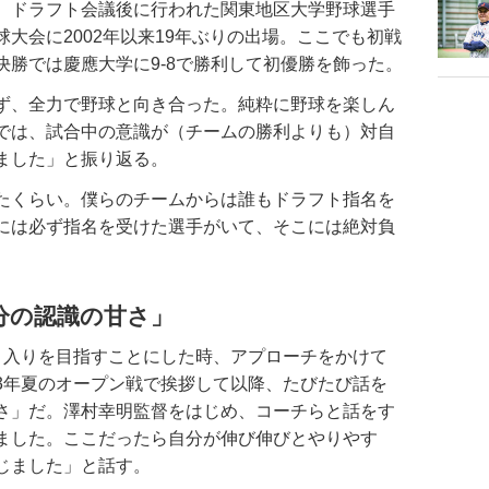
、ドラフト会議後に行われた関東地区大学野球選手
大会に2002年以来19年ぶりの出場。ここでも初戦
勝では慶應大学に9-8で勝利して初優勝を飾った。
ず、全力で野球と向き合った。純粋に野球を楽しん
では、試合中の意識が（チームの勝利よりも）対自
ました」と振り返る。
たくらい。僕らのチームからは誰もドラフト指名を
には必ず指名を受けた選手がいて、そこには絶対負
分の認識の甘さ」
入りを目指すことにした時、アプローチをかけて
3年夏のオープン戦で挨拶して以降、たびたび話を
さ」だ。澤村幸明監督をはじめ、コーチらと話をす
ました。ここだったら自分が伸び伸びとやりやす
じました」と話す。