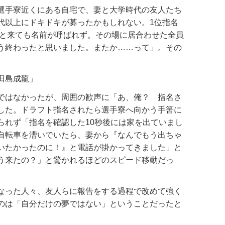
選手寮近くにある自宅で、妻と大学時代の友人たち
代以上にドキドキが募ったかもしれない。1位指名
位と来ても名前が呼ばれず。その場に居合わせた全員
う終わったと思いました。またか……って」。その
田島成龍」
ではなかったが、周囲の歓声に「あ、俺？ 指名さ
した。ドラフト指名されたら選手寮へ向かう手筈に
られず「指名を確認した10秒後には家を出ていまし
自転車を漕いでいたら、妻から『なんでもう出ちゃ
いたかったのに！』と電話が掛かってきました」と
う来たの？」と驚かれるほどのスピード移動だっ
なった人々、友人らに報告をする過程で改めて強く
のは「自分だけの夢ではない」ということだったと