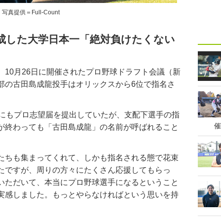
写真提供＝Full-Count
成した大学日本一「絶対負けたくない
10月26日に開催されたプロ野球ドラフト会議（新
部の古田島成龍投手はオリックスから6位で指名さ
にもプロ志望届を提出していたが、支配下選手の指
催
が終わっても「古田島成龍」の名前が呼ばれること
たちも集まってくれて、しかも指名される態で花束
たですが、周りの方々にたくさん応援してもらっ
いただいて、本当にプロ野球選手になるということ
実感しました。もっとやらなければという思いを持