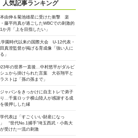
人気記事ランキング
本由伸＆菊池雄星に受けた衝撃 楽
・藤平尚真が過ごしたWBCでの刺激的
1か月「上を目指したい」
L学園時代以来の国際大会 U-12代表・
田真澄監督が掲げる育成像「強い人に
る」
023年の世界一直後…中村悠平がダルビ
シュから掛けられた言葉 大谷翔平と
ラストは「孫の孫まで」
ジャパンをきっかけに自主トレで弟子
り…千葉ロッテ横山陸人が感謝する成
を後押しした縁
学代表は「すごくいい財産になっ
」 “世代No.1捕手”埼玉西武・小島大
が受けた一流の刺激