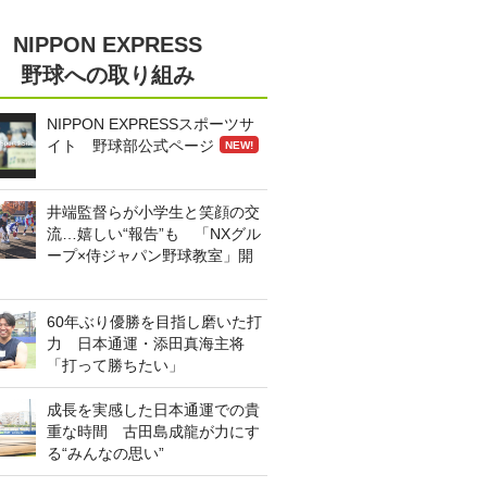
NIPPON EXPRESS
野球への取り組み
NIPPON EXPRESSスポーツサ
イト 野球部公式ページ
NEW!
井端監督らが小学生と笑顔の交
流…嬉しい“報告”も 「NXグル
ープ×侍ジャパン野球教室」開
60年ぶり優勝を目指し磨いた打
力 日本通運・添田真海主将
「打って勝ちたい」
成長を実感した日本通運での貴
重な時間 古田島成龍が力にす
る“みんなの思い”