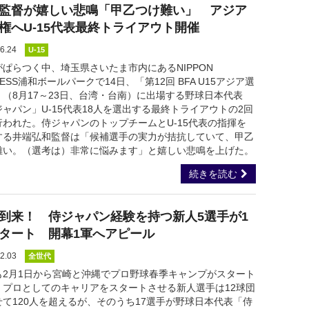
監督が嬉しい悲鳴「甲乙つけ難い」 アジア
権へU-15代表最終トライアウト開催
6.24
U-15
がぱらつく中、埼玉県さいたま市内にあるNIPPON
RESS浦和ボールパークで14日、「第12回 BFA U15アジア選
」（8月17～23日、台湾・台南）に出場する野球日本代表
ャパン」U-15代表18人を選出する最終トライアウトの2回
行われた。侍ジャパンのトップチームとU-15代表の指揮を
する井端弘和監督は「候補選手の実力が拮抗していて、甲乙
難い。（選考は）非常に悩みます」と嬉しい悲鳴を上げた。
続きを読む
到来！ 侍ジャパン経験を持つ新人5選手が1
タート 開幕1軍へアピール
2.03
全世代
も2月1日から宮崎と沖縄でプロ野球春季キャンプがスタート
。プロとしてのキャリアをスタートさせる新人選手は12球団
せて120人を超えるが、そのうち17選手が野球日本代表「侍