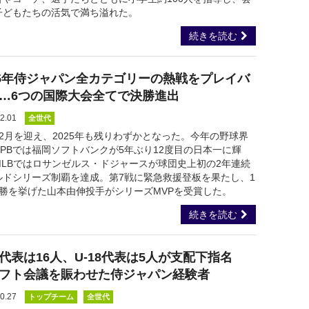
子どもたちの活気で満ち溢れた。
続きを読む
25年侍ジャパン全カテゴリーの熱戦をプレイバ
…6つの国際大会全てで決勝進出
2.01
全世代
12月を迎え、2025年も残りわずかとなった。今年の野球界
NPBでは福岡ソフトバンクが5年ぶり12度目の日本一に輝
MLBではロサンゼルス・ドジャースが球団史上初の2年連続
ルドシリーズ制覇を達成。第7戦に緊急救援登板を果たし、1
3勝を挙げた山本由伸投手がシリーズMVPを受賞した。
続きを読む
代表は16人、U-18代表は5人が支配下指名
フト会議を賑わせた侍ジャパン経験者
0.27
トップチーム
全世代