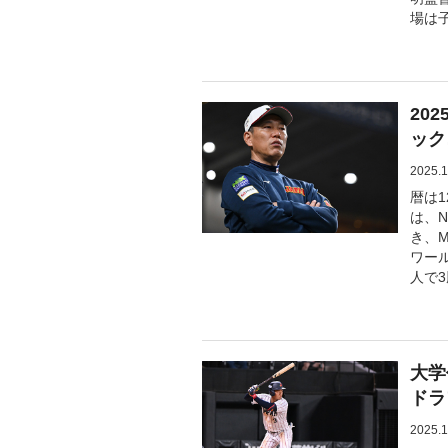
場は
20
ック
2025.1
暦は
は、
き、
ワー
人で
大学
ドラ
2025.1