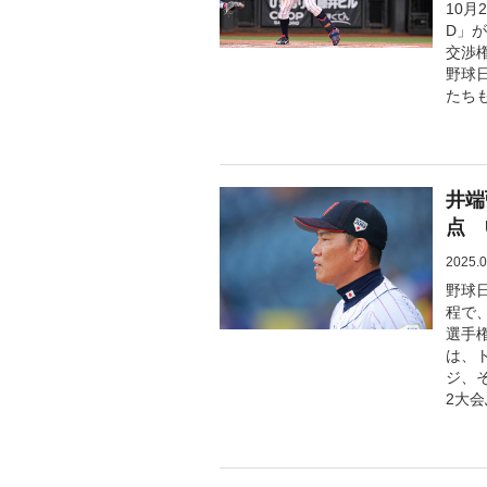
10月
D」
交渉
野球
たち
井端
点 
2025.0
野球日
程で、
選手
は、
ジ、
2大