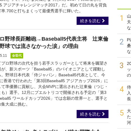
15 アジアチャレンジマッチ2017」だ。初めて日の丸を背負
打率.700と打ちまくって最優秀選手に輝いた。
山
1
続きを読む
天
な
ロ野球長距離砲→Baseball5代表主将 辻東倫
P
2
野球では流さなかった涙」の理由
桑
な
5.11
全世代
てプロ野球の次代を担う若手スラッガーとして将来を嘱望さ
2
3
が、新スポーツ「Baseball5」のパイオニアとして躍動し
ッ
。野球日本代表「侍ジャパン」Baseball5代表として、今
の
に香港で行われた「第3回Baseball5 アジアカップ2026」に
して準優勝に貢献し、大会MVPに選出された辻東倫（つじ・
侍
4
とも）選手。12月にプエルトリコで開催される予定の「第3
入
seball5 ワールドカップ2026」では念願の世界一と、選手と
長
の集大成に挑む。
大
5
続きを読む
た
河