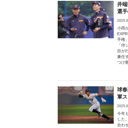
井端
選手
2025.0
小雨
EXP
手権
「侍ジ
目が
兼任
つけ
球春
軍ス
2025.0
今年
した
合わ