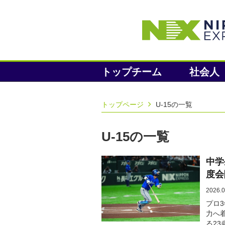
トップチーム
社会人
トップページ
U-15の一覧
U-15の一覧
中学
度会
2026.0
プロ
力へ
る2