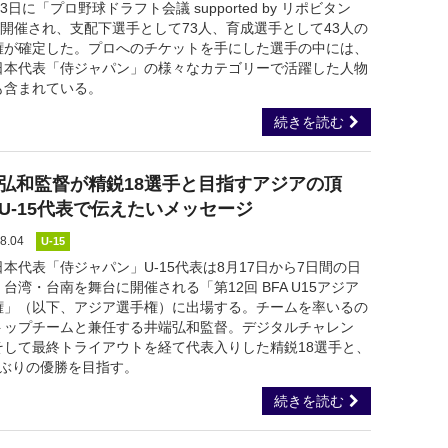
23日に「プロ野球ドラフト会議 supported by リポビタン
が開催され、支配下選手として73人、育成選手として43人の
権が確定した。プロへのチケットを手にした選手の中には、
日本代表「侍ジャパン」の様々なカテゴリーで活躍した人物
も含まれている。
続きを読む
弘和監督が精鋭18選手と目指すアジアの頂
U-15代表で伝えたいメッセージ
8.04
U-15
本代表「侍ジャパン」U-15代表は8月17日から7日間の日
台湾・台南を舞台に開催される「第12回 BFA U15アジア
権」（以下、アジア選手権）に出場する。チームを率いるの
トップチームと兼任する井端弘和監督。デジタルチャレン
そして最終トライアウトを経て代表入りした精鋭18選手と、
会ぶりの優勝を目指す。
続きを読む