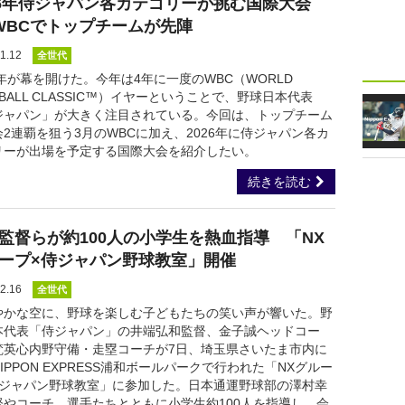
26年侍ジャパン各カテゴリーが挑む国際大会
WBCでトップチームが先陣
1.12
全世代
6年が幕を開けた。今年は4年に一度のWBC（WORLD
EBALL CLASSIC™）イヤーということで、野球日本代表
ジャパン」が大きく注目されている。今回は、トップチーム
2連覇を狙う3月のWBCに加え、2026年に侍ジャパン各カ
リーが出場を予定する国際大会を紹介したい。
続きを読む
監督らが約100人の小学生を熱血指導 「NX
ープ×侍ジャパン野球教室」開催
2.16
全世代
やかな空に、野球を楽しむ子どもたちの笑い声が響いた。野
本代表「侍ジャパン」の井端弘和監督、金子誠ヘッドコー
梵英心内野守備・走塁コーチが7日、埼玉県さいたま市内に
IPPON EXPRESS浦和ボールパークで行われた「NXグルー
侍ジャパン野球教室」に参加した。日本通運野球部の澤村幸
督やコーチ、選手たちとともに小学生約100人を指導し、会