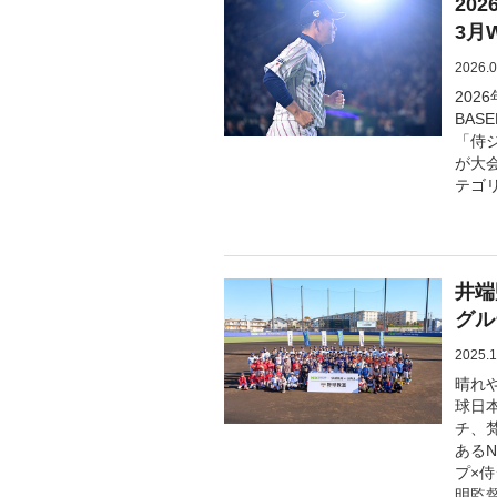
20
3月
2026.0
202
BAS
「侍
が大会
テゴ
井端
グル
2025.1
晴れ
球日
チ、
あるN
プ×
明監