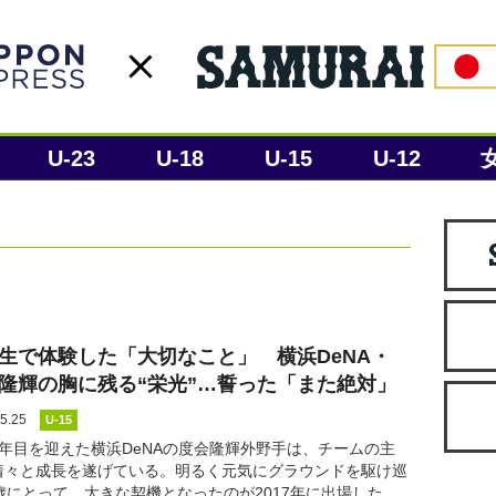
U-23
U-18
U-15
U-12
生で体験した「大切なこと」 横浜DeNA・
隆輝の胸に残る“栄光”…誓った「また絶対」
5.25
U-15
3年目を迎えた横浜DeNAの度会隆輝外野手は、チームの主
着々と成長を遂げている。明るく元気にグラウンドを駆け巡
3歳にとって、大きな契機となったのが2017年に出場した