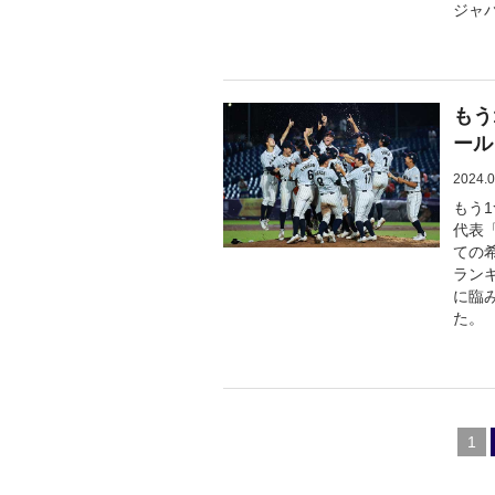
ジャ
もう
ール
2024.0
もう
代表
ての希
ランキ
に臨
た。
1