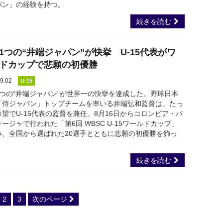
パン」の経験を持つ。
続きを読む
1つの“井端ジャパン”が快挙 U-15代表がワ
ドカップで悲願の初優勝
9.02
U-15
1つの“井端ジャパン”が世界一の快挙を達成した。野球日本
「侍ジャパン」トップチームを率いる井端弘和監督は、たっ
望でU-15代表の監督を兼任。8月16日からコロンビア・バ
ージャで行われた「第6回 WBSC U-15ワールドカップ」
み、全国から選ばれた20選手とともに悲願の初優勝を飾っ
続きを読む
2
3
次のページ