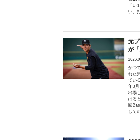
「U-
い、
元プ
が「
2026.0
かつ
れた男
ている
年3月
出場
はる
回Ba
して