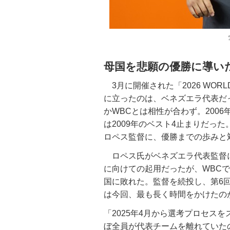
母国を悲願の優勝に導い
3月に開催された「2026 WORLD
に立ったのは、ベネズエラ代表だ
かWBCとは相性が合わず。200
は2009年のベスト4止まりだっ
ロペス監督に、優勝までの歩みと
ロペス氏がベネズエラ代表監督に就
に向けての起用だったが、WBC
国に敗れた。監督を続投し、第6
は今回、最も長く時間をかけたの
「2025年4月から選考プロセスを
ぼ全員が代表チームを離れていた