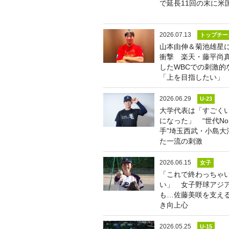
で延長11回の末に米
2026.07.13
トップチー
山本由伸＆菊池雄星
衝撃 楽天・藤平尚
したWBCでの刺激的
「上を目指したい」
2026.06.29
U-23
大学代表は「すごく
になった」 “世代No
手”埼玉西武・小島大
た一流の刺激
2026.06.15
女子
「これで終わっちゃ
い」 女子野球アジア
も…佐藤美咲を支え
き向上心
2026.05.25
U-15