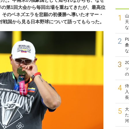
った。中南米の強豪国として知られながらも、なぜ
6年の第1回大会から毎回出場を重ねてきたが、最高位
た。そのベネズエラを悲願の初優勝へ導いたオマー・
山
1
対戦国から見る日本野球について語ってもらった。
天
な
P
2
桑
な
2
3
ッ
の
侍
4
入
長
大
5
た
河