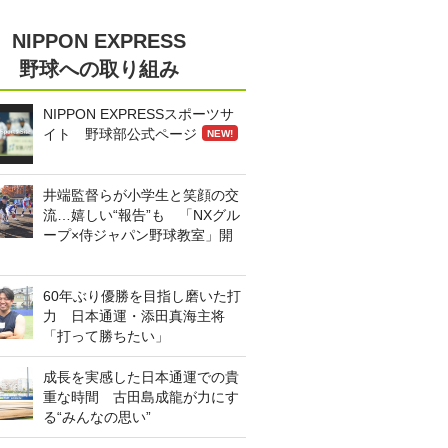
NIPPON EXPRESS
野球への取り組み
NIPPON EXPRESSスポーツサ
イト 野球部公式ページ
NEW!
井端監督らが小学生と笑顔の交
流…嬉しい“報告”も 「NXグル
ープ×侍ジャパン野球教室」開
60年ぶり優勝を目指し磨いた打
力 日本通運・添田真海主将
「打って勝ちたい」
成長を実感した日本通運での貴
重な時間 古田島成龍が力にす
る“みんなの思い”