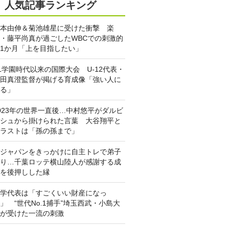
人気記事ランキング
本由伸＆菊池雄星に受けた衝撃 楽
・藤平尚真が過ごしたWBCでの刺激的
1か月「上を目指したい」
L学園時代以来の国際大会 U-12代表・
田真澄監督が掲げる育成像「強い人に
る」
023年の世界一直後…中村悠平がダルビ
シュから掛けられた言葉 大谷翔平と
ラストは「孫の孫まで」
ジャパンをきっかけに自主トレで弟子
り…千葉ロッテ横山陸人が感謝する成
を後押しした縁
学代表は「すごくいい財産になっ
」 “世代No.1捕手”埼玉西武・小島大
が受けた一流の刺激