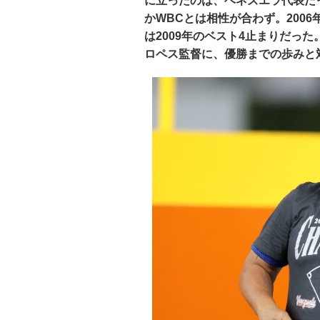
に立ったのは、ベネズエラ代表だ
かWBCとは相性が合わず。200
は2009年のベスト4止まりだっ
ロペス監督に、優勝までの歩みと