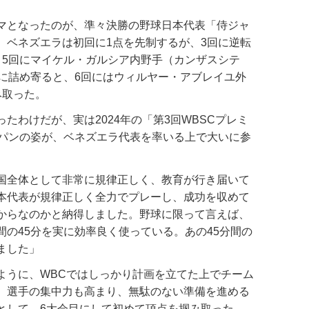
マとなったのが、準々決勝の野球日本代表「侍ジャ
。ベネズエラは初回に1点を先制するが、3回に逆転
、5回にマイケル・ガルシア内野手（カンザスシテ
差に詰め寄ると、6回にはウィルヤー・アブレイユ外
み取った。
わけだが、実は2024年の「第3回WBSCプレミ
ャパンの姿が、ベネズエラ代表を率いる上で大いに参
国全体として非常に規律正しく、教育が行き届いて
本代表が規律正しく全力でプレーし、成功を収めて
からなのかと納得しました。野球に限って言えば、
の45分を実に効率良く使っている。あの45分間の
ました」
うに、WBCではしっかり計画を立てた上でチーム
、選手の集中力も高まり、無駄のない準備を進める
として、6大会目にして初めて頂点を掴み取った。