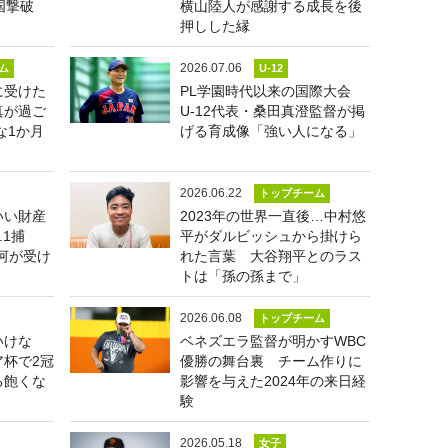
国撃破
横山陸人が感謝する成長を後
押しした縁
2026.07.06
ム
U-12
に受けた
PL学園時代以来の国際大会
真が過ご
U-12代表・桑田真澄監督が掲
な1か月
げる育成像「強い人になる」
2026.06.22
トップチーム
いい財産
2023年の世界一直後…中村悠
.1捕
平がダルビッシュから掛けら
河が受け
れた言葉 大谷翔平とのラス
トは「孫の孫まで」
2026.06.08
トップチーム
いけな
ベネズエラ監督が明かすWBC
杯で2冠
優勝の舞台裏 チーム作りに
る飽くな
影響を与えた2024年の来日経
験
2026.05.18
女子