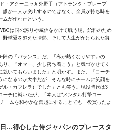
ド・アクーニャJr.外野手（アトランタ・ブレーブ
、誰か一人が突出するのではなく、全員が持ち味を
ームが作れたという。
WBCは国の誇りや威信をかけて戦う場。給料のため
。野球愛を超えた情熱、そして人生がかけられた舞
チ陣の「バランス」だ。「私が熱くなりやすいの
あり、『オマー、少し落ち着こう』と気づかせてく
に就いてもらいました」と明かす。また、「コーチ
うになるのが大半だが、そんな時にチームに笑顔を
ゲル・カブレラ）でした」とも笑う。現役時代は3
コーチに就いたが、「本人は“メンタル打撃コー
とチームを和やかな奮起にすることでも一役買ったよ
で来日…得心した侍ジャパンのプレースタ