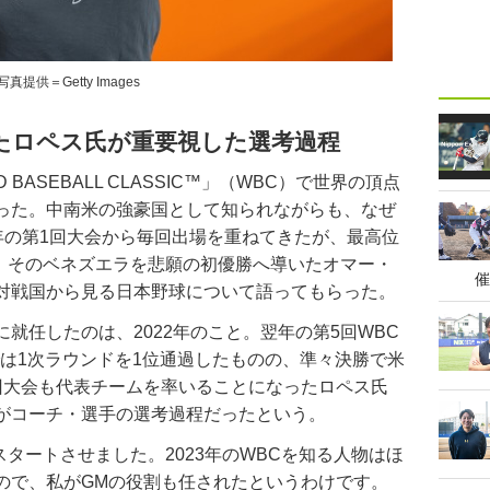
写真提供＝Getty Images
たロペス氏が重要視した選考過程
 BASEBALL CLASSIC™」（WBC）で世界の頂点
った。中南米の強豪国として知られながらも、なぜ
6年の第1回大会から毎回出場を重ねてきたが、最高位
た。そのベネズエラを悲願の初優勝へ導いたオマー・
催
対戦国から見る日本野球について語ってもらった。
任したのは、2022年のこと。翌年の第5回WBC
では1次ラウンドを1位通過したものの、準々決勝で米
回大会も代表チームを率いることになったロペス氏
がコーチ・選手の選考過程だったという。
スタートさせました。2023年のWBCを知る人物はほ
ので、私がGMの役割も任されたというわけです。