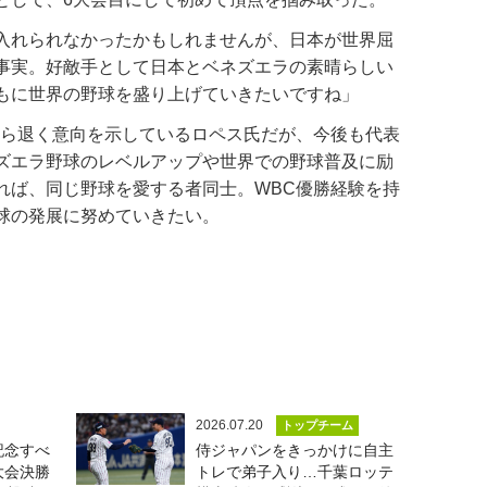
入れられなかったかもしれませんが、日本が世界屈
事実。好敵手として日本とベネズエラの素晴らしい
もに世界の野球を盛り上げていきたいですね」
ら退く意向を示しているロペス氏だが、今後も代表
ズエラ野球のレベルアップや世界での野球普及に励
れば、同じ野球を愛する者同士。WBC優勝経験を持
球の発展に努めていきたい。
2026.07.20
トップチーム
記念すべ
侍ジャパンをきっかけに自主
大会決勝
トレで弟子入り…千葉ロッテ