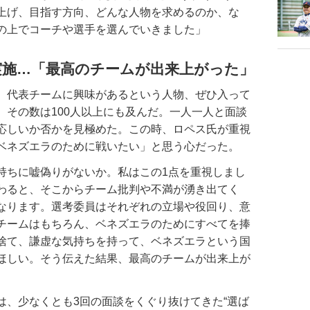
上げ、目指す方向、どんな人物を求めるのか、な
の上でコーチや選手を選んでいきました」
実施…「最高のチームが出来上がった」
、代表チームに興味があるという人物、ぜひ入って
。その数は100人以上にも及んだ。一人一人と面談
応しいか否かを見極めた。この時、ロペス氏が重視
ベネズエラのために戦いたい」と思う心だった。
持ちに嘘偽りがないか。私はこの1点を重視しまし
わると、そこからチーム批判や不満が湧き出てく
なります。選考委員はそれぞれの立場や役回り、意
チームはもちろん、ベネズエラのためにすべてを捧
捨て、謙虚な気持ちを持って、ベネズエラという国
ほしい。そう伝えた結果、最高のチームが出来上が
、少なくとも3回の面談をくぐり抜けてきた“選ば