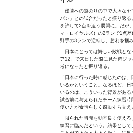
優勝への道のりの中で大きなヤ
パン」との試合だったと振り返る
を許して3点を追う展開に。だが
ィ・ロイヤルズ）の2ランで1点
野手の3ランで逆転し、勝利を掴
日本にとっては悔しい敗戦となった
ア12」で来日した際に見た侍ジ
考になったと振り返る。
「日本に行った時に感じたのは、
いるかということ。なるほど、日
いるのは、こういった背景がある
試合前に与えられたチーム練習時間
使い方が素晴らしく感動すら覚え
限られた時間を効率良く使えるよ
練習に臨んだという。結果として
ことができたと大きく頷く。結果