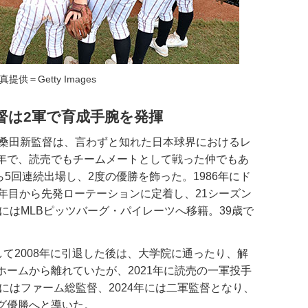
真提供＝Getty Images
督は2軍で育成手腕を発揮
た桑田新監督は、言わずと知れた日本球界におけるレ
年で、読売でもチームメートとして戦った仲でもあ
ら5回連続出場し、2度の優勝を飾った。1986年にド
年目から先発ローテーションに定着し、21シーズン
年にはMLBピッツバーグ・パイレーツへ移籍。39歳で
て2008年に引退した後は、大学院に通ったり、解
ームから離れていたが、2021年に読売の一軍投手
年にはファーム総監督、2024年には二軍監督となり、
グ優勝へと導いた。