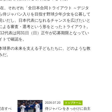
は現在、それぞれ「全日本合同トライアウト ～デジタ
ら侍ジャパン入りを目指す野球少年少女を公募して
見いだし、日本代表になれるチャンスを広げたいと
による審査・選考という形をとったトライアウト。
U-12代表は同31日（日）正午が応募期限となってい
イトで確認を。
本球界の未来を支える子どもたちに、どのような教
みだ。
2026.07.20
トップチーム
記念すべ
侍ジャパンをきっかけに自主