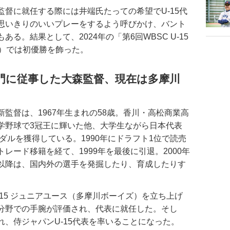
督に就任する際には井端氏たっての希望でU-15代
思いきりのいいプレーをするよう呼びかけ、バント
る。結果として、2024年の「第6回WBSC U-15
杯）では初優勝を飾った。
門に従事した大森監督、現在は多摩川
督は、1967年生まれの58歳。香川・高松商業高
学野球で3冠王に輝いた他、大学生ながら日本代表
メダルを獲得している。1990年にドラフト1位で読売
レード移籍を経て、1999年を最後に引退。2000年
以降は、国内外の選手を発掘したり、育成したりす
U15 ジュニアユース（多摩川ボーイズ）を立ち上げ
分野での手腕が評価され、代表に就任した。そし
、侍ジャパンU-15代表を率いることになった。