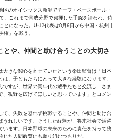
地区のオイシックス新潟でチーフ・ベースボール・
して、これまで育成分野で発揮した手腕を請われ、侍
ことになった。U-12代表は8月9日から中国・杭州市
選手権」を戦う。
ことや、仲間と助け合うことの大切さ
は大きな関心を寄せていたという桑田監督は「日本
とは、子どもたちにとって大きな経験になります。
んですが、世界の同年代の選手たちと交流し、さま
で、視野を広げてほしいと思っています」とコメン
して、失敗を恐れず挑戦することや、仲間と助け合
ばうれしいです。そうした経験が、将来社会で活躍
ています。日本野球の未来のために責任を持って務
通じた人間教育にも取り組むつもりだ。