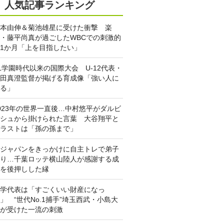
人気記事ランキング
本由伸＆菊池雄星に受けた衝撃 楽
・藤平尚真が過ごしたWBCでの刺激的
1か月「上を目指したい」
L学園時代以来の国際大会 U-12代表・
田真澄監督が掲げる育成像「強い人に
る」
023年の世界一直後…中村悠平がダルビ
シュから掛けられた言葉 大谷翔平と
ラストは「孫の孫まで」
ジャパンをきっかけに自主トレで弟子
り…千葉ロッテ横山陸人が感謝する成
を後押しした縁
学代表は「すごくいい財産になっ
」 “世代No.1捕手”埼玉西武・小島大
が受けた一流の刺激