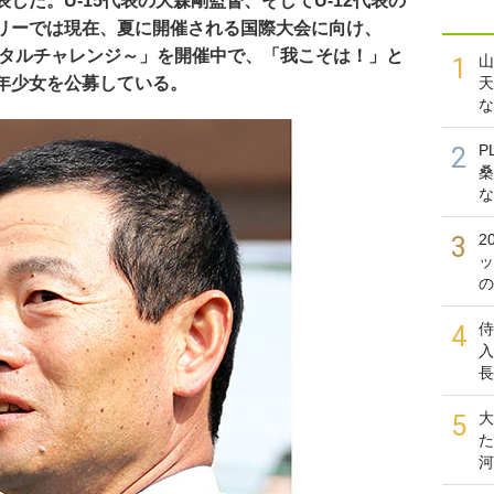
した。U-15代表の大森剛監督、そしてU-12代表の
リーでは現在、夏に開催される国際大会に向け、
ジタルチャレンジ～」を開催中で、「我こそは！」と
山
1
年少女を公募している。
天
な
P
2
桑
な
2
3
ッ
の
侍
4
入
長
大
5
た
河