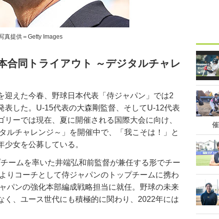
写真提供＝Getty Images
全日本合同トライアウト ～デジタルチャレ
迎えた今春、野球日本代表「侍ジャパン」では2
表した。U-15代表の大森剛監督、そしてU-12代表
ゴリーでは現在、夏に開催される国際大会に向け、
催
ジタルチャレンジ～」を開催中で、「我こそは！」と
年少女を公募している。
ップチームを率いた井端弘和前監督が兼任する形でチー
年よりコーチとして侍ジャパンのトップチームに携わ
ジャパンの強化本部編成戦略担当に就任。野球の未来
く、ユース世代にも積極的に関わり、2022年には