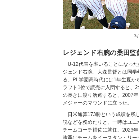
写
レジェンド右腕の桑田監
U-12代表を率いることになっ
ジェンド右腕。大森監督とは同学
る。PL学園高時代には1年生夏か
ラフト1位で読売に入団すると、2
の長きに渡り活躍すると、2007
メジャーのマウンドに立った。
日米通算173勝という成績を残し
説などを務めたりと、一時はユニホ
チームコーチ補佐に就任。2023
昨季はチームをイースタン・リー