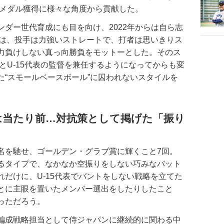
金メダル獲得に様々な角度から貢献した。
ダー世代育成にも目を向け、2022年からは自ら志
ずは、投手は力強いストレートで、打者は思いきりス
力負けしない真っ向勝負をモットーとした。そのス
ムとU-15代表の監督を兼任するようになってからも変
た“スモールベースボール”に囚われないスタイルを
台は当たり前…対抗策として掲げた「振り
を馳せ、ゴールデン・グラブ賞に輝くこと7回。
るタイプで、なかなか空振りをしない巧みなバット
だけに、U-15代表でバントをしない戦略を立てた
とに主眼を置いたメンバー選出をしたりしたこと
っただろう。
編成戦略担当として侍ジャパンに継続的に関わる中