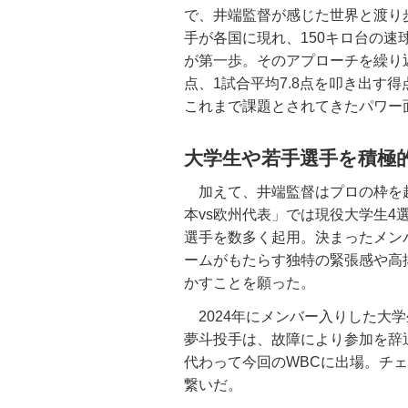
で、井端監督が感じた世界と渡り
手が各国に現れ、150キロ台の
が第一歩。そのアプローチを繰り返
点、1試合平均7.8点を叩き出す
これまで課題とされてきたパワー
大学生や若手選手を積極
加えて、井端監督はプロの枠を越え
本vs欧州代表」では現役大学生
選手を数多く起用。決まったメン
ームがもたらす独特の緊張感や高
かすことを願った。
2024年にメンバー入りした大学
夢斗投手は、故障により参加を辞
代わって今回のWBCに出場。チ
繋いだ。