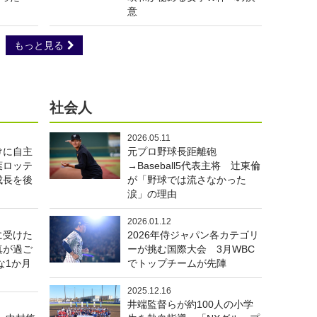
意
もっと見る
社会人
2026.05.11
けに自主
元プロ野球長距離砲
葉ロッテ
→Baseball5代表主将 辻東倫
成長を後
が「野球では流さなかった
涙」の理由
2026.01.12
に受けた
2026年侍ジャパン各カテゴリ
真が過ご
ーが挑む国際大会 3月WBC
な1か月
でトップチームが先陣
2025.12.16
井端監督らが約100人の小学