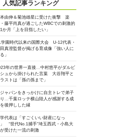
人気記事ランキング
本由伸＆菊池雄星に受けた衝撃 楽
・藤平尚真が過ごしたWBCでの刺激的
1か月「上を目指したい」
L学園時代以来の国際大会 U-12代表・
田真澄監督が掲げる育成像「強い人に
る」
023年の世界一直後…中村悠平がダルビ
シュから掛けられた言葉 大谷翔平と
ラストは「孫の孫まで」
ジャパンをきっかけに自主トレで弟子
り…千葉ロッテ横山陸人が感謝する成
を後押しした縁
学代表は「すごくいい財産になっ
」 “世代No.1捕手”埼玉西武・小島大
が受けた一流の刺激