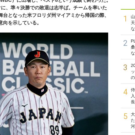
（以下WBC）に出場し、ベスト8という成績で終わった。
けに、準々決勝での敗退は志半ば。チームを率いた
舞台となった米フロリダ州マイアミから帰国の際、
山
1
意向を示している。
天
な
P
2
桑
な
2
3
ッ
の
侍
4
入
長
大
5
た
河