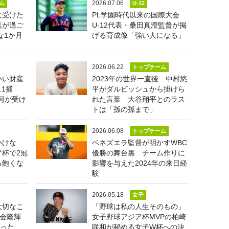
2026.07.06
ム
U-12
に受けた
PL学園時代以来の国際大会
真が過ご
U-12代表・桑田真澄監督が掲
な1か月
げる育成像「強い人になる」
2026.06.22
トップチーム
いい財産
2023年の世界一直後…中村悠
.1捕
平がダルビッシュから掛けら
河が受け
れた言葉 大谷翔平とのラス
トは「孫の孫まで」
2026.06.08
トップチーム
いけな
ベネズエラ監督が明かすWBC
杯で2冠
優勝の舞台裏 チーム作りに
る飽くな
影響を与えた2024年の来日経
験
2026.05.18
女子
大切なこ
「野球は私の人生そのもの」
度会隆輝
女子野球アジア杯MVPの柏崎
誓った
咲和が秘める女子W杯への決