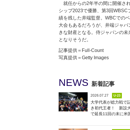
就任からの2年半の間に開催され
シップ2023で優勝、第3回WBS
績を残した井端監督。WBCでの
大会もあるだろうが、井端ジャパ
きな財産となる。侍ジャパンの未
となりそうだ。
記事提供＝Full-Count
写真提供＝Getty Images
NEWS
新着記事
2026.07.27
U-23
大学代表が総力戦で
き初代王者！ 新設
で延長11回の末に米