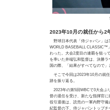
2023年10月の就任から
野球日本代表「侍ジャパン」は3月
WORLD BASEBALL CLAS
わった。大会2度目の連覇を狙っ
を率いた井端弘和監督は、決勝ラ
国の際、「結果がすべてなので」
そこで今回は2023年10月の就
跡を振り返る。
2023年の第5回WBCで3大会
督の退任を受け、新たな指揮官に抜
役引退後は、読売の一軍内野守備走
紀監督の下、侍ジャパントップチ