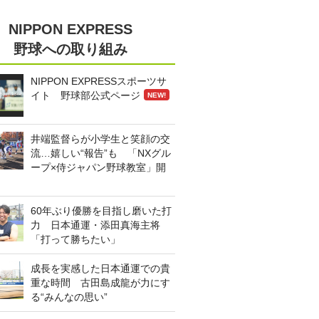
NIPPON EXPRESS
野球への取り組み
NIPPON EXPRESSスポーツサ
イト 野球部公式ページ
NEW!
井端監督らが小学生と笑顔の交
流…嬉しい“報告”も 「NXグル
ープ×侍ジャパン野球教室」開
60年ぶり優勝を目指し磨いた打
力 日本通運・添田真海主将
「打って勝ちたい」
成長を実感した日本通運での貴
重な時間 古田島成龍が力にす
る“みんなの思い”