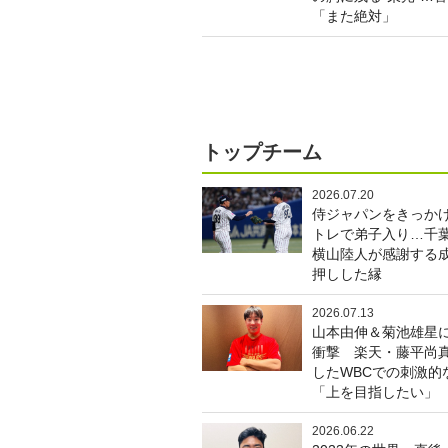
「また絶対」
トップチーム
2026.07.20
侍ジャパンをきっか
トレで弟子入り…千
横山陸人が感謝する
押しした縁
2026.07.13
山本由伸＆菊池雄星
衝撃 楽天・藤平尚
したWBCでの刺激的
「上を目指したい」
2026.06.22