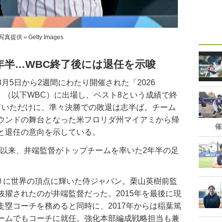
写真提供＝Getty Images
2年半…WBC終了後には退任を示唆
5日から2週間にわたり開催された「2026
SIC™」（以下WBC）に出場し、ベスト8という成績で終
ていただけに、準々決勝での敗退は志半ば。チーム
ウンドの舞台となった米フロリダ州マイアミから帰
催
と退任の意向を示している。
任以来、井端監督がトップチームを率いた2年半の足
ぶりに世界の頂点に輝いた侍ジャパン。栗山英樹前監
擢されたのが井端監督だった。2015年を最後に現
塁コーチを務めると同時に、2017年からは稲葉篤
ームでもコーチに就任。強化本部編成戦略担当も兼