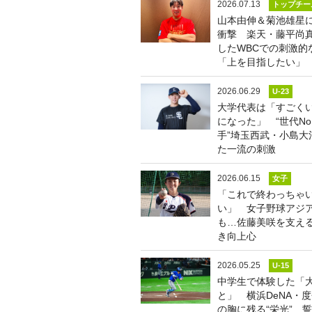
2026.07.13
トップチー
山本由伸＆菊池雄星
衝撃 楽天・藤平尚
したWBCでの刺激的
「上を目指したい」
2026.06.29
U-23
大学代表は「すごく
になった」 “世代No
手”埼玉西武・小島大
た一流の刺激
2026.06.15
女子
「これで終わっちゃ
い」 女子野球アジア
も…佐藤美咲を支え
き向上心
2026.05.25
U-15
中学生で体験した「
と」 横浜DeNA・
の胸に残る“栄光”…