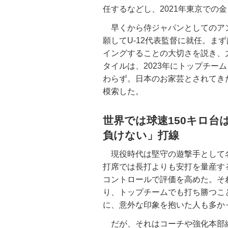
任するなどし、2021年東京での
早くから侍ジャパンとしてのアン
願してU-12代表監督に就任。ま
イングすることの大切さを説き、
タイルは、2023年にトップチー
わらず。日本のお家芸とされてき
模索した。
世界では球速150キロ
負けない」打線
現役時代は堅守の遊撃手として名
打席では長打よりも安打を量産す
コントロールで評価を高めた。それ
り、トップチームでも打ち勝つこ
に、意外な印象を抱いた人も多か
だが、それはコーチや強化本部