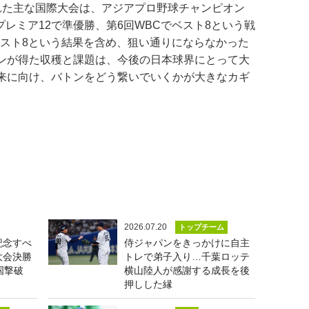
た主な国際大会は、アジアプロ野球チャンピオン
Cプレミア12で準優勝、第6回WBCでベスト8という戦
ベスト8という結果を含め、狙い通りにならなかった
ンが得た収穫と課題は、今後の日本球界にとって大
来に向け、バトンをどう繋いでいくかが大きなカギ
2026.07.20
トップチーム
記念すべ
侍ジャパンをきっかけに自主
大会決勝
トレで弟子入り…千葉ロッテ
国撃破
横山陸人が感謝する成長を後
押しした縁