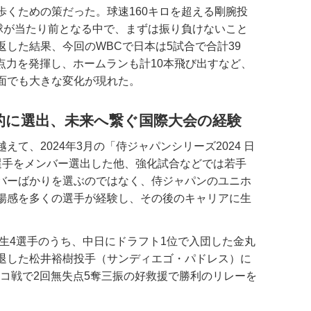
歩くための策だった。球速160キロを超える剛腕投
速球が当たり前となる中で、まずは振り負けないこと
した結果、今回のWBCで日本は5試合で合計39
得点力を発揮し、ホームランも計10本飛び出すなど、
面でも大きな変化が現れた。
的に選出、未来へ繋ぐ国際大会の経験
て、2024年3月の「侍ジャパンシリーズ2024 日
4選手をメンバー選出した他、強化試合などでは若手
バーばかりを選ぶのではなく、侍ジャパンのユニホ
揚感を多くの選手が経験し、その後のキャリアに生
生4選手のうち、中日にドラフト1位で入団した金丸
退した松井裕樹投手（サンディエゴ・パドレス）に
ェコ戦で2回無失点5奪三振の好救援で勝利のリレーを