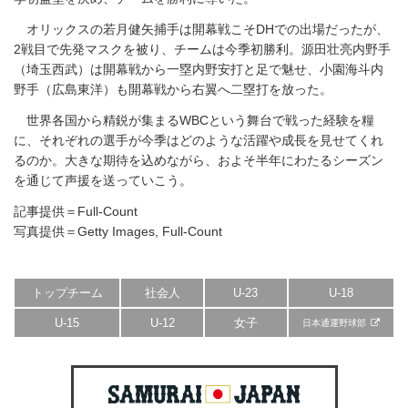
オリックスの若月健矢捕手は開幕戦こそDHでの出場だったが、
2戦目で先発マスクを被り、チームは今季初勝利。源田壮亮内野手
（埼玉西武）は開幕戦から一塁内野安打と足で魅せ、小園海斗内
野手（広島東洋）も開幕戦から右翼へ二塁打を放った。
世界各国から精鋭が集まるWBCという舞台で戦った経験を糧
に、それぞれの選手が今季はどのような活躍や成長を見せてくれ
るのか。大きな期待を込めながら、およそ半年にわたるシーズン
を通じて声援を送っていこう。
記事提供＝Full-Count
写真提供＝Getty Images, Full-Count
トップチーム
社会人
U-23
U-18
U-15
U-12
女子
日本通運野球部