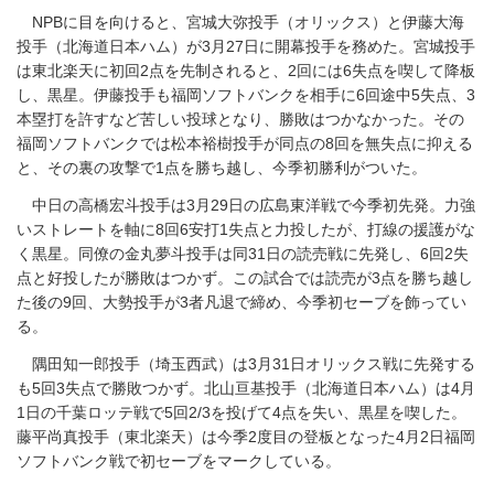
NPBに目を向けると、宮城大弥投手（オリックス）と伊藤大海
投手（北海道日本ハム）が3月27日に開幕投手を務めた。宮城投手
は東北楽天に初回2点を先制されると、2回には6失点を喫して降板
し、黒星。伊藤投手も福岡ソフトバンクを相手に6回途中5失点、3
本塁打を許すなど苦しい投球となり、勝敗はつかなかった。その
福岡ソフトバンクでは松本裕樹投手が同点の8回を無失点に抑える
と、その裏の攻撃で1点を勝ち越し、今季初勝利がついた。
中日の高橋宏斗投手は3月29日の広島東洋戦で今季初先発。力強
いストレートを軸に8回6安打1失点と力投したが、打線の援護がな
く黒星。同僚の金丸夢斗投手は同31日の読売戦に先発し、6回2失
点と好投したが勝敗はつかず。この試合では読売が3点を勝ち越し
た後の9回、大勢投手が3者凡退で締め、今季初セーブを飾ってい
る。
隅田知一郎投手（埼玉西武）は3月31日オリックス戦に先発する
も5回3失点で勝敗つかず。北山亘基投手（北海道日本ハム）は4月
1日の千葉ロッテ戦で5回2/3を投げて4点を失い、黒星を喫した。
藤平尚真投手（東北楽天）は今季2度目の登板となった4月2日福岡
ソフトバンク戦で初セーブをマークしている。