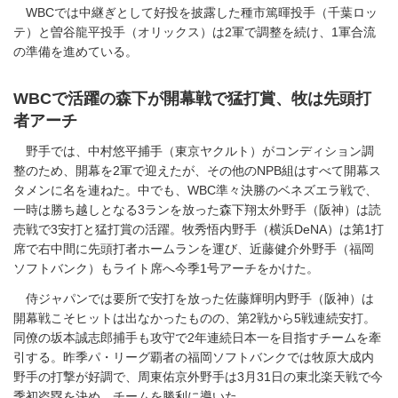
WBCでは中継ぎとして好投を披露した種市篤暉投手（千葉ロッ
テ）と曽谷龍平投手（オリックス）は2軍で調整を続け、1軍合流
の準備を進めている。
WBCで活躍の森下が開幕戦で猛打賞、牧は先頭打
者アーチ
野手では、中村悠平捕手（東京ヤクルト）がコンディション調
整のため、開幕を2軍で迎えたが、その他のNPB組はすべて開幕ス
タメンに名を連ねた。中でも、WBC準々決勝のベネズエラ戦で、
一時は勝ち越しとなる3ランを放った森下翔太外野手（阪神）は読
売戦で3安打と猛打賞の活躍。牧秀悟内野手（横浜DeNA）は第1打
席で右中間に先頭打者ホームランを運び、近藤健介外野手（福岡
ソフトバンク）もライト席へ今季1号アーチをかけた。
侍ジャパンでは要所で安打を放った佐藤輝明内野手（阪神）は
開幕戦こそヒットは出なかったものの、第2戦から5戦連続安打。
同僚の坂本誠志郎捕手も攻守で2年連続日本一を目指すチームを牽
引する。昨季パ・リーグ覇者の福岡ソフトバンクでは牧原大成内
野手の打撃が好調で、周東佑京外野手は3月31日の東北楽天戦で今
季初盗塁を決め、チームを勝利に導いた。