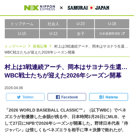
トップチーム
社会人
U-23
U-18
U-15
U-12
女子
日本通運野球部
トップページ
新着記事
村上は3戦連続アーチ、岡本はサヨナラ生還…
WBC戦士たちが迎えた2026年シーズン開幕
村上は3戦連続アーチ、岡本はサヨナラ生還…
WBC戦士たちが迎えた2026年シーズン開幕
2026.04.06
B!
Twitter
Facebook
Hatena
「2026 WORLD BASEBALL CLASSIC™」（以下WBC）でベネ
ズエラが初優勝した余韻が残る中、日本時間3月26日にMLB、そ
して27日にNPBで2026年シーズンが開幕した。野球日本代表「侍
ジャパン」は惜しくもベネズエラを相手に準々決勝で敗れたが、