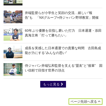
井端監督らが小学生と笑顔の交流…嬉しい“報
告”も 「NXグループ×侍ジャパン野球教室」開催
60年ぶり優勝を目指し磨いた打力 日本通運・添田
真海主将「打って勝ちたい」
成長を実感した日本通運での貴重な時間 古田島成
龍が力にする“みんなの思い”
侍ジャパン井端弘和監督を支える“盟友”と“後輩” 固
い信頼で目指す世界の頂点
もっと見る
ページ先頭へ戻る