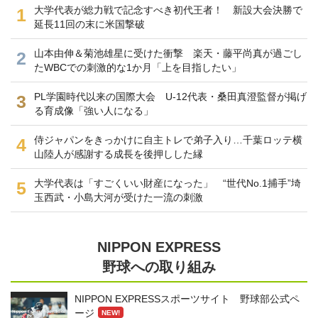
大学代表が総力戦で記念すべき初代王者！ 新設大会決勝で
1
延長11回の末に米国撃破
山本由伸＆菊池雄星に受けた衝撃 楽天・藤平尚真が過ごし
2
たWBCでの刺激的な1か月「上を目指したい」
PL学園時代以来の国際大会 U-12代表・桑田真澄監督が掲げ
3
る育成像「強い人になる」
侍ジャパンをきっかけに自主トレで弟子入り…千葉ロッテ横
4
山陸人が感謝する成長を後押しした縁
大学代表は「すごくいい財産になった」 “世代No.1捕手”埼
5
玉西武・小島大河が受けた一流の刺激
NIPPON EXPRESS
野球への取り組み
NIPPON EXPRESSスポーツサイト 野球部公式ペ
ージ
NEW!