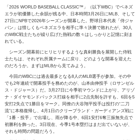
「2026 WORLD BASEBALL CLASSIC™」（以下WBC）でベネズ
エラが初優勝した余韻が残る中、日本時間3月26日にMLB、そして
27日にNPBで2026年シーズンが開幕した。野球日本代表「侍ジャ
パン」は惜しくもベネズエラを相手に準々決勝で敗れたが、30人
のWBC戦士たちが繰り広げた熱戦の数々はしっかりと記憶に刻ま
れている。
シーズン開幕前にヒリヒリするような真剣勝負を展開した侍戦
士たちは、それぞれ所属チームに戻り、どのような開幕を迎えた
のだろうか。まずはMLBから見てみよう。
今回のWBCには過去最多となる8人のMLB選手が参加。その中
でも2年連続で開幕投手を務めたのが、山本由伸投手（ロサンゼル
ス・ドジャース）だ。3月27日に今季初マウンドに上がり、アリゾ
ナ・ダイヤモンドバックス打線を相手に2点先制を許すも、6回を5
安打2失点で1勝目をマーク。同僚の大谷翔平投手は投打の“二刀
流”に本格復帰し、4月1日のクリーブランド・ガーディアンズ戦に
「1番・投手」で出場し、雨が降る中、6回1安打6奪三振無失点で
初勝利を飾った。3日現在、今季1号本塁打はまだ出ていないが、
それも時間の問題だろう。