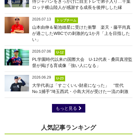
侍ジャパンをきっかけに自主トレで弟子入り…千葉
ロッテ横山陸人が感謝する成長を後押しした縁
2026.07.13
トップチーム
山本由伸＆菊池雄星に受けた衝撃 楽天・藤平尚真
が過ごしたWBCでの刺激的な1か月「上を目指した
い」
2026.07.06
U-12
PL学園時代以来の国際大会 U-12代表・桑田真澄監
督が掲げる育成像「強い人になる」
2026.06.29
U-23
大学代表は「すごくいい財産になった」 “世代
No.1捕手”埼玉西武・小島大河が受けた一流の刺激
もっと見る
人気記事ランキング