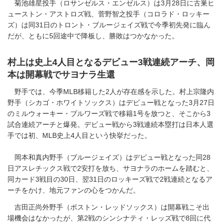
菊池雄星投手（ロサンゼルス・エンゼルス）は3月28日に古巣ヒ
ューストン・アストロズ戦、菅野智之投手（コロラド・ロッキー
ズ）は同31日のトロント・ブルージェイズ戦で今季初先発に臨ん
だが、ともに5回途中で降板し、勝敗はつかなかった。
村上は史上4人目となるデビュー3戦連続アーチ、岡
本は開幕戦でサヨナラ生還
野手では、今季MLB移籍した2人が存在感を示した。村上宗隆内
野手（シカゴ・ホワイトソックス）はデビュー戦となった3月27日
のミルウォーキー・ブルワーズ戦で移籍1号を放つと、そこから3
試合連続アーチと爆発。デビュー戦から3戦連続本塁打は日本人選
手では初、MLB史上4人目という快挙だった。
岡本和真内野手（ブルージェイズ）はデビュー戦となった同28
日アスレチックス戦で2安打を放ち、サヨナラのホームを踏むと、
同カード3戦目の30日、翌31日のロッキーズ戦で2戦連続となるア
ーチをかけ、地元ファンの心をつかんだ。
吉田正尚外野手（ボストン・レッドソックス）は開幕戦こそ出
場機会はなかったが、第2戦のシンシナティ・レッズ戦で8回に代