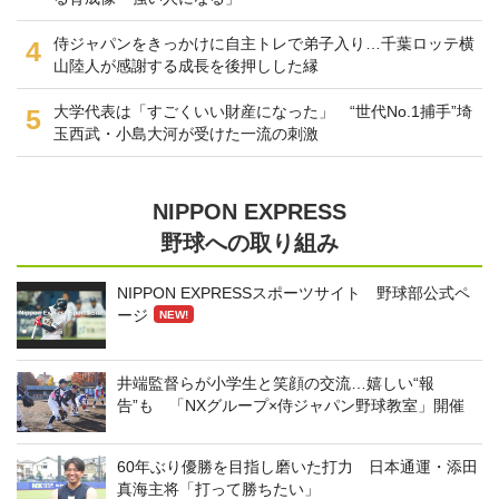
侍ジャパンをきっかけに自主トレで弟子入り…千葉ロッテ横
4
山陸人が感謝する成長を後押しした縁
大学代表は「すごくいい財産になった」 “世代No.1捕手”埼
5
玉西武・小島大河が受けた一流の刺激
NIPPON EXPRESS
野球への取り組み
NIPPON EXPRESSスポーツサイト 野球部公式ペ
ージ
NEW!
井端監督らが小学生と笑顔の交流…嬉しい“報
告”も 「NXグループ×侍ジャパン野球教室」開催
60年ぶり優勝を目指し磨いた打力 日本通運・添田
真海主将「打って勝ちたい」