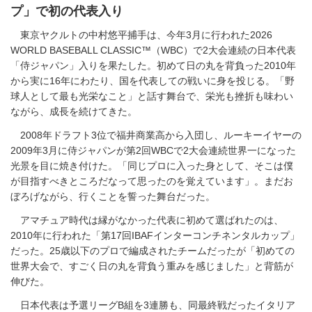
プ」で初の代表入り
東京ヤクルトの中村悠平捕手は、今年3月に行われた2026
WORLD BASEBALL CLASSIC™（WBC）で2大会連続の日本代表
「侍ジャパン」入りを果たした。初めて日の丸を背負った2010年
から実に16年にわたり、国を代表しての戦いに身を投じる。「野
球人として最も光栄なこと」と話す舞台で、栄光も挫折も味わい
ながら、成長を続けてきた。
2008年ドラフト3位で福井商業高から入団し、ルーキーイヤーの
2009年3月に侍ジャパンが第2回WBCで2大会連続世界一になった
光景を目に焼き付けた。「同じプロに入った身として、そこは僕
が目指すべきところだなって思ったのを覚えています」。まだお
ぼろげながら、行くことを誓った舞台だった。
アマチュア時代は縁がなかった代表に初めて選ばれたのは、
2010年に行われた「第17回IBAFインターコンチネンタルカップ」
だった。25歳以下のプロで編成されたチームだったが「初めての
世界大会で、すごく日の丸を背負う重みを感じました」と背筋が
伸びた。
日本代表は予選リーグB組を3連勝も、同最終戦だったイタリア