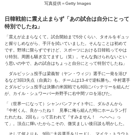
写真提供＝Getty Images
日韓戦前に震え止まらず「あの試合は自分にとって
特別でしたね」
「震えが止まらなくて。試合開始まで5分くらい、タオルをギュッ
と握りしめながら、手汗を拭いていました。そんなことは初めて
です。野球に限らずですけど、スポーツにおける日韓戦ってやは
り特別。周囲も騒ぎ立てますし（笑）。そんな負けられないとい
う思いの中で、あの試合はちょっと自分にとって特別でしたね」
ダルビッシュ投手は梁義智（ヤン・ウィジ）選手に一発を浴び
るなど3回3失点（自責2）も、チームは13-4で逆転勝ち。中村選手
とダルビッシュ投手は決勝の米国戦でも8回にバッテリーを組んだ
が、カイル・シュワーバー外野手に右中間ソロを浴びた。
「（世界一になって）シャンパンファイト中に、ダルさんから
『中村くん、良かったね！ 見事に俺ら組んだ時にホームラン打
たれたね、2回も』って言われて『すみません！ へへへ』っ
て」。頂点に輝いたからこその、微笑ましい後日談も明かした。
そして何よりも、9回に大谷選手をリードし、マイク・トラウト