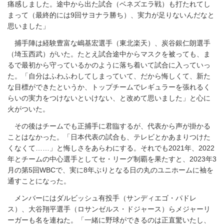
痛感しました。途中から出た試合（ベネズエラ戦）も打たれてし
まって（最終的には9回サヨナラ勝ち）、実力が足りないんだなと
思いました」
捕手陣は経験豊富な嶋基宏選手（東北楽天）、炭谷銀仁朗選手
（埼玉西武）がいた。たとえ試合途中からマスクを被っても、ま
るで最初から守っているかのように落ち着いて試合に入っていっ
た。「自分はふわふわしてしまっていて、だから悔しくて、新た
な目標ができたというか、トップチームでレギュラーを張れるく
らいの実力をつけないといけない、と改めて思いました」と心に
火がついた。
その後はチームでも正捕手に君臨するが、代表から声が掛かる
ことはなかった。「日本代表の試合も、テレビとかあまりつけた
くなくて……」と悔しさをあらわにする。それでも2021年、2022
年とチームの中心選手としてセ・リーグ制覇を果たすと、2023年3
月の第5回WBCで、実に8年ぶりとなる日の丸のユニホームに袖を
通すことになった。
メンバーにはダルビッシュ有投手（サンディエゴ・パドレ
ス）、大谷翔平選手（ロサンゼルス・ドジャース）らメジャーリ
ーガーも名を連ねた。「一緒に野球ができるのは正直驚いたし、