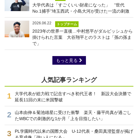
大学代表は「すごくいい財産になった」 “世代
No.1捕手”埼玉西武・小島大河が受けた一流の刺激
2026.06.22
トップチーム
2023年の世界一直後…中村悠平がダルビッシュから
掛けられた言葉 大谷翔平とのラストは「孫の孫ま
で」
もっと見る
人気記事ランキング
大学代表が総力戦で記念すべき初代王者！ 新設大会決勝で
1
延長11回の末に米国撃破
山本由伸＆菊池雄星に受けた衝撃 楽天・藤平尚真が過ごし
2
たWBCでの刺激的な1か月「上を目指したい」
PL学園時代以来の国際大会 U-12代表・桑田真澄監督が掲げ
3
る育成像「強い人になる」