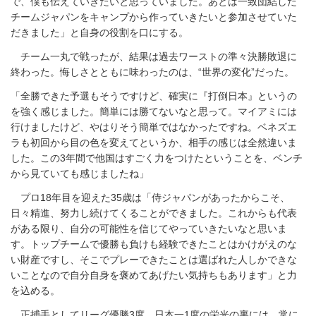
で、僕も伝えていきたいと思っていました。あとは一致団結した
チームジャパンをキャンプから作っていきたいと参加させていた
だきました」と自身の役割を口にする。
チーム一丸で戦ったが、結果は過去ワーストの準々決勝敗退に
終わった。悔しさとともに味わったのは、“世界の変化”だった。
「全勝できた予選もそうですけど、確実に『打倒日本』というの
を強く感じました。簡単には勝てないなと思って。マイアミには
行けましたけど、やはりそう簡単ではなかったですね。ベネズエ
ラも初回から目の色を変えてというか、相手の感じは全然違いま
した。この3年間で他国はすごく力をつけたということを、ベンチ
から見ていても感じましたね」
プロ18年目を迎えた35歳は「侍ジャパンがあったからこそ、
日々精進、努力し続けてくることができました。これからも代表
がある限り、自分の可能性を信じてやっていきたいなと思いま
す。トップチームで優勝も負けも経験できたことはかけがえのな
い財産ですし、そこでプレーできたことは選ばれた人しかできな
いことなので自分自身を褒めてあげたい気持ちもあります」と力
を込める。
正捕手としてリーグ優勝3度、日本一1度の栄光の裏には、常に