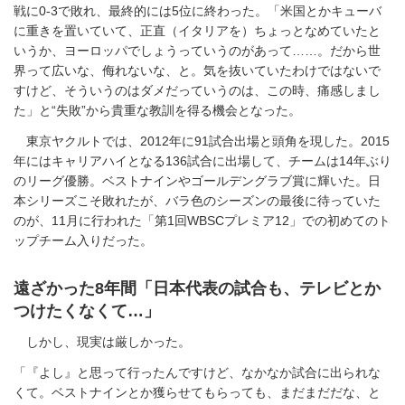
戦に0-3で敗れ、最終的には5位に終わった。「米国とかキューバ
に重きを置いていて、正直（イタリアを）ちょっとなめていたと
いうか、ヨーロッパでしょうっていうのがあって……。だから世
界って広いな、侮れないな、と。気を抜いていたわけではないで
すけど、そういうのはダメだっていうのは、この時、痛感しまし
た」と“失敗”から貴重な教訓を得る機会となった。
東京ヤクルトでは、2012年に91試合出場と頭角を現した。2015
年にはキャリアハイとなる136試合に出場して、チームは14年ぶり
のリーグ優勝。ベストナインやゴールデングラブ賞に輝いた。日
本シリーズこそ敗れたが、バラ色のシーズンの最後に待っていた
のが、11月に行われた「第1回WBSCプレミア12」での初めてのト
ップチーム入りだった。
遠ざかった8年間「日本代表の試合も、テレビとか
つけたくなくて…」
しかし、現実は厳しかった。
「『よし』と思って行ったんですけど、なかなか試合に出られな
くて。ベストナインとか獲らせてもらっても、まだまだだな、と