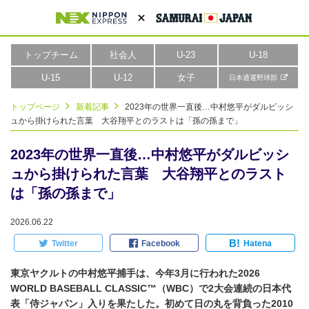
トップチーム
社会人
U-23
U-18
U-15
U-12
女子
日本通運野球部
トップページ
新着記事
2023年の世界一直後…中村悠平がダルビッシ
ュから掛けられた言葉 大谷翔平とのラストは「孫の孫まで」
2023年の世界一直後…中村悠平がダルビッシ
ュから掛けられた言葉 大谷翔平とのラスト
は「孫の孫まで」
2026.06.22
B!
Twitter
Facebook
Hatena
東京ヤクルトの中村悠平捕手は、今年3月に行われた2026
WORLD BASEBALL CLASSIC™（WBC）で2大会連続の日本代
表「侍ジャパン」入りを果たした。初めて日の丸を背負った2010