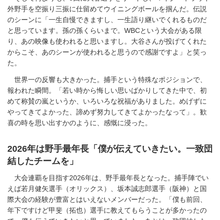
外野手を空振り三振に仕留めてウイニングボールを掴んだ。伝説
のシーンに「一生自慢できますし、一生語り継いでくれるものだ
と思っています。孫の孫くらいまで。WBCという大会がある限
り、あの映像も使われると思いますし。大谷さんが投げてくれた
からこそ、あのシーンが使われると思うので感謝ですよ」と笑っ
た。
世界一の反響も大きかった。捕手という特殊なポジションで、
報われた瞬間。「若い時から悔しい思いばかりしてきた中で、初
めて称賛の嵐というか、いろいろな祝福がありました。めげずに
やってきてよかった、諦めず努力してきてよかったなって」。歓
喜の時を思い出すかのように、感慨に浸った。
2026年は野手最年長「僕が伝えていきたい。一致団
結したチームを」
大会連覇を目指す2026年は、野手最年長となった。捕手陣でい
えば若月健矢選手（オリックス）、坂本誠志郎選手（阪神）と国
際大会の経験が豊富とはいえないメンバーだった。「僕も前回、
年下ですけど甲斐（拓也）選手に教えてもらうことが多かったの