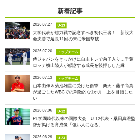
新着記事
2026.07.27
U-23
大学代表が総力戦で記念すべき初代王者！ 新設大
会決勝で延長11回の末に米国撃破
2026.07.20
トップチーム
侍ジャパンをきっかけに自主トレで弟子入り…千葉
ロッテ横山陸人が感謝する成長を後押しした縁
2026.07.13
トップチーム
山本由伸＆菊池雄星に受けた衝撃 楽天・藤平尚真
が過ごしたWBCでの刺激的な1か月「上を目指した
い」
2026.07.06
U-12
PL学園時代以来の国際大会 U-12代表・桑田真澄監
督が掲げる育成像「強い人になる」
2026.06.29
U-23