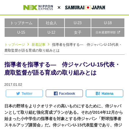
トップチーム
社会人
U-23
U-18
U-15
U-12
女子
日本通運野球部
トップページ
新着記事
指導者を指導する― 侍ジャパンU-15代表・
鹿取監督が語る育成の取り組みとは
指導者を指導する― 侍ジャパンU-15代表・
鹿取監督が語る育成の取り組みとは
2017.01.02
B!
Twitter
Facebook
Hatena
日本の野球をよりクオリティの高いものにするために、侍ジャパ
ンとして取り組む強化育成プランがある。それが2014年12月から
始まった小中学生の指導者を対象とする侍ジャパン「野球指導者
スキルアップ講習会」だ。侍ジャパンU-15代表監督であり、侍ジ