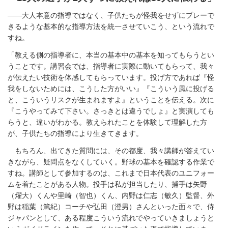
――大人本意の指導ではなく、子供たちが怪我をせずにプレーで
きるような基本的な指導方法を統一させていこう、という流れで
すね。
「教える側の指導者に、本当の基本中の基本を知ってもらうとい
うことです。講習会では、指導者に実際に動いてもらって、我々
が伝えたい技術を体感してもらっています。投げ方であれば『怪
我をしないためには、こうした方がいい』『こういう風に投げる
と、こういうリスクが生まれますよ』ということを伝える。次に
『こうやってみて下さい。さっきとは違うでしょ』と実演しても
らうと、違いがわかる。教えられたことを体験して理解した方
が、子供たちの指導により生きてきます。
もちろん、出てきた質問には、その都度、我々講師が答えてい
きながら、疑問点をなくしていく。野球の基本を確認する作業で
すね。講師として参加するのは、これまで日本代表のユニフォー
ムを着たことがある人物。投手は私が担当したり、捕手は矢野
（燿大）くんや里崎（智也）くん、内野は仁志（敏久）監督、外
野は稲葉（篤紀）コーチや弘田（澄男）さんといった面々で、侍
ジャパンとして、ある程度こういう流れでやっていきましょうと