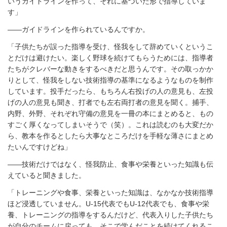
いうガイドラインを作って、それに基づいた形で指導していま
す」
――ガイドラインを作られているんですか。
「子供たちが誤った指導を受け、怪我をして辞めていくというこ
とだけは避けたい。楽しく野球を続けてもらうためには、指導者
たちがクレバーな動きをするべきだと思うんです。その取っかか
りとして、怪我をしない技術指導の基準になるようなものを制作
しています。投手だったら、もちろん右投げの人の意見も、左投
げの人の意見も聞き、打者でも左右両打者の意見を聞く。捕手、
内野、外野、それぞれ守備の意見を一冊の本にまとめると、もの
すごく厚くなってしまいそうで（笑）。これは読むのも大変だか
ら、教本を作るとしたら大事なところだけを手軽な薄さにまとめ
たいんですけどね」
――技術だけではなく、怪我防止、食事や栄養といった知識も伝
えていると聞きました。
「トレーニングや食事、栄養といった知識は、なかなか技術指導
ほど浸透していません。U-15代表でもU-12代表でも、食事や栄
養、トレーニングの指導をするんだけど、代表入りした子供たち
が自分のチームに戻っても、そこで学んだことを続けてくれるこ