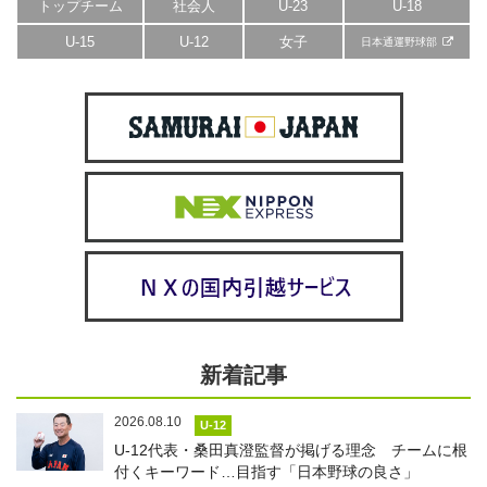
トップチーム
社会人
U-23
U-18
U-15
U-12
女子
日本通運野球部
新着記事
2026.08.10
U-12
U-12代表・桑田真澄監督が掲げる理念 チームに根
付くキーワード…目指す「日本野球の良さ」