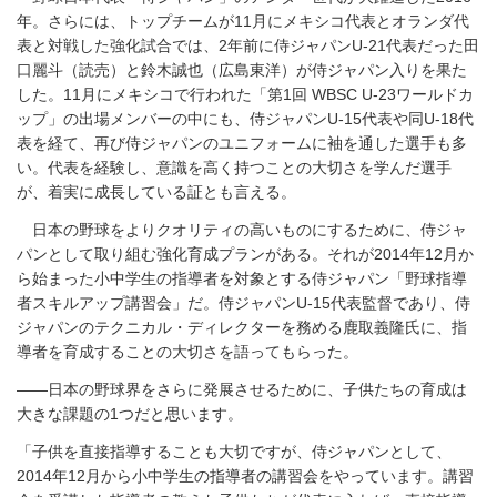
年。さらには、トップチームが11月にメキシコ代表とオランダ代
表と対戦した強化試合では、2年前に侍ジャパンU-21代表だった田
口麗斗（読売）と鈴木誠也（広島東洋）が侍ジャパン入りを果た
した。11月にメキシコで行われた「第1回 WBSC U-23ワールドカ
ップ」の出場メンバーの中にも、侍ジャパンU-15代表や同U-18代
表を経て、再び侍ジャパンのユニフォームに袖を通した選手も多
い。代表を経験し、意識を高く持つことの大切さを学んだ選手
が、着実に成長している証とも言える。
日本の野球をよりクオリティの高いものにするために、侍ジャ
パンとして取り組む強化育成プランがある。それが2014年12月か
ら始まった小中学生の指導者を対象とする侍ジャパン「野球指導
者スキルアップ講習会」だ。侍ジャパンU-15代表監督であり、侍
ジャパンのテクニカル・ディレクターを務める鹿取義隆氏に、指
導者を育成することの大切さを語ってもらった。
――日本の野球界をさらに発展させるために、子供たちの育成は
大きな課題の1つだと思います。
「子供を直接指導することも大切ですが、侍ジャパンとして、
2014年12月から小中学生の指導者の講習会をやっています。講習