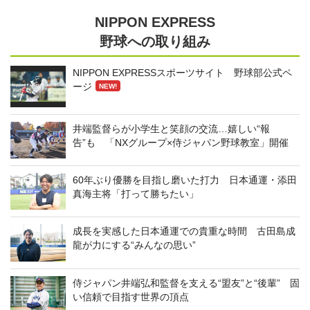
NIPPON EXPRESS
野球への取り組み
NIPPON EXPRESSスポーツサイト 野球部公式ペ
ージ
NEW!
井端監督らが小学生と笑顔の交流…嬉しい“報
告”も 「NXグループ×侍ジャパン野球教室」開催
60年ぶり優勝を目指し磨いた打力 日本通運・添田
真海主将「打って勝ちたい」
成長を実感した日本通運での貴重な時間 古田島成
龍が力にする“みんなの思い”
侍ジャパン井端弘和監督を支える“盟友”と“後輩” 固
い信頼で目指す世界の頂点