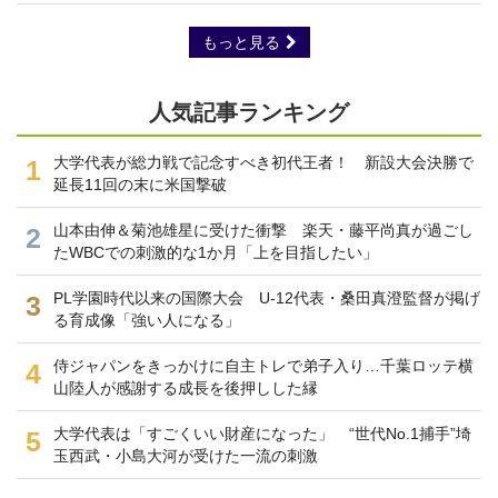
もっと見る
人気記事ランキング
大学代表が総力戦で記念すべき初代王者！ 新設大会決勝で
1
延長11回の末に米国撃破
山本由伸＆菊池雄星に受けた衝撃 楽天・藤平尚真が過ごし
2
たWBCでの刺激的な1か月「上を目指したい」
PL学園時代以来の国際大会 U-12代表・桑田真澄監督が掲げ
3
る育成像「強い人になる」
侍ジャパンをきっかけに自主トレで弟子入り…千葉ロッテ横
4
山陸人が感謝する成長を後押しした縁
大学代表は「すごくいい財産になった」 “世代No.1捕手”埼
5
玉西武・小島大河が受けた一流の刺激