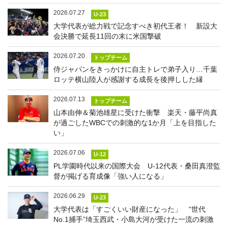
2026.07.27
U-23
大学代表が総力戦で記念すべき初代王者！ 新設大
会決勝で延長11回の末に米国撃破
2026.07.20
トップチーム
侍ジャパンをきっかけに自主トレで弟子入り…千葉
ロッテ横山陸人が感謝する成長を後押しした縁
2026.07.13
トップチーム
山本由伸＆菊池雄星に受けた衝撃 楽天・藤平尚真
が過ごしたWBCでの刺激的な1か月「上を目指した
い」
2026.07.06
U-12
PL学園時代以来の国際大会 U-12代表・桑田真澄監
督が掲げる育成像「強い人になる」
2026.06.29
U-23
大学代表は「すごくいい財産になった」 “世代
No.1捕手”埼玉西武・小島大河が受けた一流の刺激