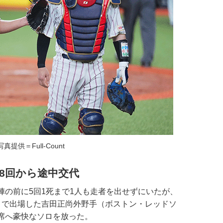
写真提供＝Full-Count
8回から途中交代
の前に5回1死まで1人も走者を出せずにいたが、
」で出場した吉田正尚外野手（ボストン・レッドソ
席へ豪快なソロを放った。