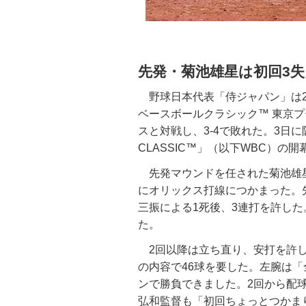
先発・菊池雄星は初回3
野球日本代表「侍ジャパン」は2日
ベースボールクラシック™ 東京プール 
スと対戦し、3-4で敗れた。3日に阪神
CLASSIC™」（以下WBC）の
先発マウンドを任された菊池雄
にオリックス打線につかまった。
三振による1死後、3連打を許し
た。
2回以降は立ち直り、安打を許し
の内容で46球を要した。左腕は
ンで勝負できました。2回から配
弘和監督も「初回ちょっとつかま