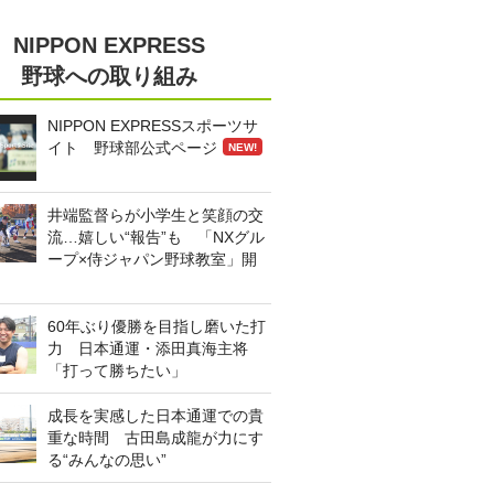
NIPPON EXPRESS
野球への取り組み
NIPPON EXPRESSスポーツサ
イト 野球部公式ページ
NEW!
井端監督らが小学生と笑顔の交
流…嬉しい“報告”も 「NXグル
ープ×侍ジャパン野球教室」開
60年ぶり優勝を目指し磨いた打
力 日本通運・添田真海主将
「打って勝ちたい」
成長を実感した日本通運での貴
重な時間 古田島成龍が力にす
る“みんなの思い”