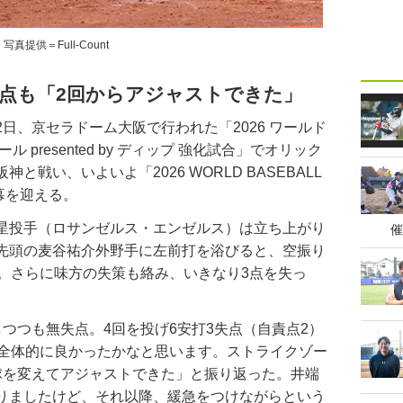
写真提供＝Full-Count
失点も「2回からアジャストできた」
、京セラドーム大阪で行われた「2026 ワールド
presented by ディップ 強化試合」でオリック
と戦い、いよいよ「2026 WORLD BASEBALL
開幕を迎える。
星投手（ロサンゼルス・エンゼルス）は立ち上がり
催
先頭の麦谷祐介外野手に左前打を浴びると、空振り
た。さらに味方の失策も絡み、いきなり3点を失っ
つつも無失点。4回を投げ6安打3失点（自責点2）
「全体的に良かったかなと思います。ストライクゾー
球を変えてアジャストできた」と振り返った。井端
りましたけど、それ以降、緩急をつけながらという