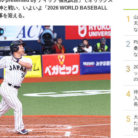
presented by ディップ 強化試合」でオリックス
戦い、いよいよ「2026 WORLD BASEBALL
開幕を迎える。
山
1
天
な
P
2
桑
な
2
3
ッ
の
侍
4
入
長
大
5
た
河