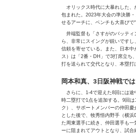
オリックス時代に大暴れした、
包まれた。2023年大会の準決勝
せるアーチに、ベンチも大喜びで“
井端監督も「さすがのバッティ
ら、非常にスイングが鋭いですし
信頼を寄せている。また、日本中
ス）は「2番・DH」で3打席立ち
打を送られて交代となり、本塁打は
岡本和真、3日阪神戦で
さらに、1-4で迎えた8回には
時二塁打で1点を追加する。9回
ク）、サポートメンバーの仲田慶
とした後で、牧秀悟内野手（横浜
た周東選手に続き、仲田選手も一
ーに阻まれてアウトとなり、試合