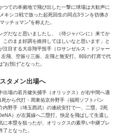
かつての本拠地で飛び出した一撃に球場は大歓声に
・メキシコ戦で放った起死回生の同点3ランを彷彿さ
マッチョマン”を称えた。
ングだなと思いましたし、（侍ジャパンに）来てか
、このまま好調を維持してほしいなと思います」と
が注目する大谷翔平投手（ロサンゼルス・ドジャー
、左飛、空振り三振、左飛と無安打。8回の打席で代
“お預け”となった。
はスタメン出場へ
途中出場の若月健矢捕手（オリックス）が右中間へ適
は1死から代打・周東佑京外野手（福岡ソフトバン
介内野手（埼玉西武）の連続安打で一、二塁。2死
DeNA）が左翼線へ二塁打。快足を飛ばして生還し
気に本塁を狙ったが、オリックスの素早い中継プレ
終了となった。