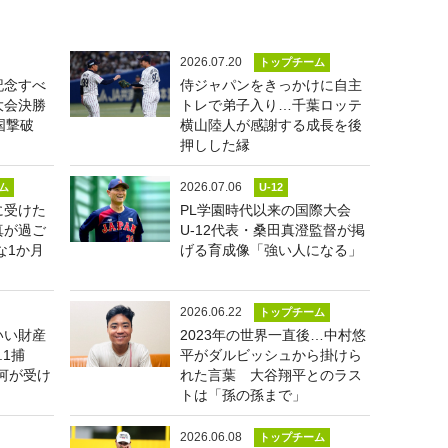
2026.07.20
トップチーム
記念すべ
侍ジャパンをきっかけに自主
大会決勝
トレで弟子入り…千葉ロッテ
国撃破
横山陸人が感謝する成長を後
押しした縁
2026.07.06
ム
U-12
に受けた
PL学園時代以来の国際大会
真が過ご
U-12代表・桑田真澄監督が掲
な1か月
げる育成像「強い人になる」
2026.06.22
トップチーム
いい財産
2023年の世界一直後…中村悠
.1捕
平がダルビッシュから掛けら
河が受け
れた言葉 大谷翔平とのラス
トは「孫の孫まで」
2026.06.08
トップチーム