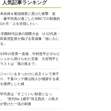
人気記事ランキング
本由伸＆菊池雄星に受けた衝撃 楽
・藤平尚真が過ごしたWBCでの刺激的
1か月「上を目指したい」
L学園時代以来の国際大会 U-12代表・
田真澄監督が掲げる育成像「強い人に
る」
023年の世界一直後…中村悠平がダルビ
シュから掛けられた言葉 大谷翔平と
ラストは「孫の孫まで」
ジャパンをきっかけに自主トレで弟子
り…千葉ロッテ横山陸人が感謝する成
を後押しした縁
学代表は「すごくいい財産になっ
」 “世代No.1捕手”埼玉西武・小島大
が受けた一流の刺激