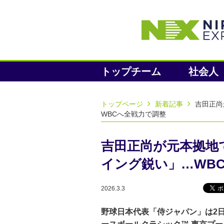
トップチーム
社会人
トップページ
新着記事
吉田正尚
WBCへ全戦力で調整
吉田正尚が元本拠地
イング鋭い」…WB
2026.3.3
野球日本代表「侍ジャパン」は2日