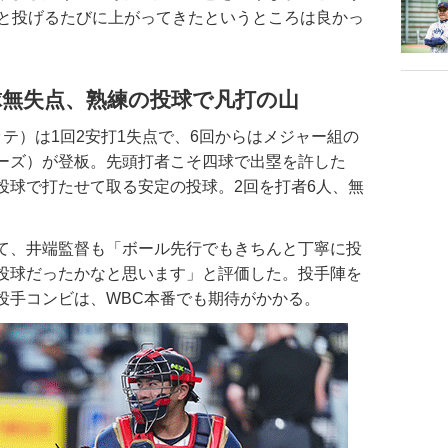
回と投げるたびに上がってきたというところは良かっ
球無失点、熟練の投球で凡打の山
テ）は1回2安打1失点で、6回からはメジャー組の
ーズ）が登板。先頭打者こそ四球で出塁を許した
投球で打たせて取る安定の投球。2回を打者6人、無
て、井端監督も「ボール先行でもきちんと丁寧に投
投球だったかなと思います」と評価した。投手陣を
投手コンビは、WBC本番でも期待がかかる。