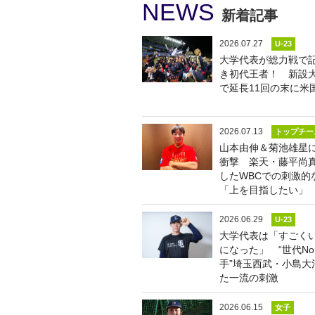
NEWS
新着記事
2026.07.27
U-23
大学代表が総力戦で
き初代王者！ 新設
で延長11回の末に米
2026.07.13
トップチー
山本由伸＆菊池雄星
衝撃 楽天・藤平尚
したWBCでの刺激的
「上を目指したい」
2026.06.29
U-23
大学代表は「すごく
になった」 “世代No
手”埼玉西武・小島大
た一流の刺激
2026.06.15
女子