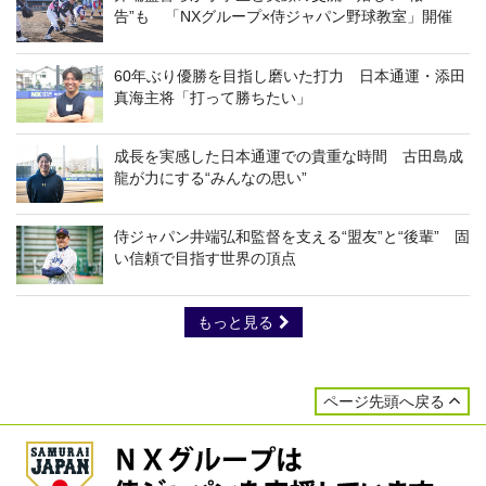
告”も 「NXグループ×侍ジャパン野球教室」開催
60年ぶり優勝を目指し磨いた打力 日本通運・添田
真海主将「打って勝ちたい」
成長を実感した日本通運での貴重な時間 古田島成
龍が力にする“みんなの思い”
侍ジャパン井端弘和監督を支える“盟友”と“後輩” 固
い信頼で目指す世界の頂点
もっと見る
ページ先頭へ戻る