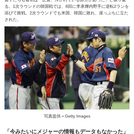
る。1次ラウンドの韓国戦では、8回に李承燁内野手に逆転2ランを
浴びて敗戦。2次ラウンドでも米国、韓国に敗れ、崖っぷちに立た
された。
写真提供＝Getty Images
「今みたいにメジャーの情報もデータもなかった」