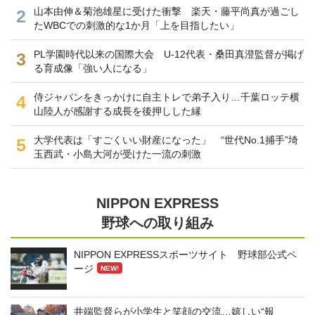
山本由伸＆菊池雄星に受けた衝撃 楽天・藤平尚真が過ごし
2
たWBCでの刺激的な1か月「上を目指したい」
PL学園時代以来の国際大会 U-12代表・桑田真澄監督が掲げ
3
る育成像「強い人になる」
侍ジャパンをきっかけに自主トレで弟子入り…千葉ロッテ横
4
山陸人が感謝する成長を後押しした縁
大学代表は「すごくいい財産になった」 “世代No.1捕手”埼
5
玉西武・小島大河が受けた一流の刺激
NIPPON EXPRESS
野球への取り組み
NIPPON EXPRESSスポーツサイト 野球部公式ペ
ージ
NEW!
井端監督らが小学生と笑顔の交流…嬉しい“報