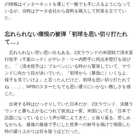
の情報はインターネットを通じて一般でも手に入るようになって
いるが、当時はデータ会社から資料を購入して対策を立ててい
た。
忘れられない痛恨の被弾「初球を思い切り打たれ
て…」
忘れられない苦い思い出もある。2次ラウンドの米国戦で清水直
行投手（千葉ロッテ）がデレク・リー内野手に同点本塁打を浴び
た。「（清水投手は）ブルペンにいる時から緊張していて、マウ
ンドに向かう目が泳いでいた。『初球から（勝負に）いくなよ、
様子を見ていけよ』と言ったんだけど、初球を思い切り打たれて
ね……」。NPBのスターたちでも思い通りにいかない難しさを感
じた。
出発する時はひっそりしていた日本だが、2次ラウンド、決勝ラ
ウンドと勝ち上がるにつれて状況は一変。米国にいても「日本で
話題になっているという声が聞こえてきた」と振り返る。苦しみ
ながらも、最後の最後で手にした世界一の称号を掲げて帰国した
時の盛り上がりは目を疑うほどだった。