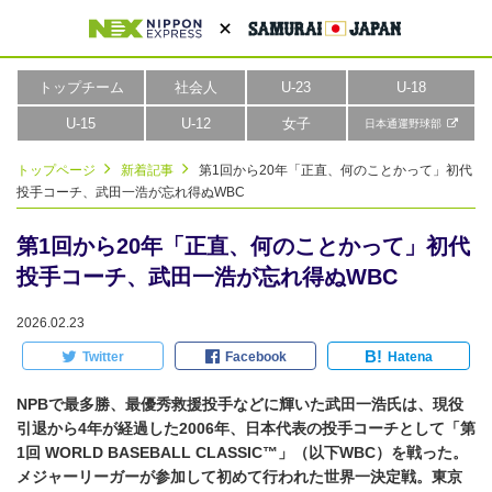
トップチーム
社会人
U-23
U-18
U-15
U-12
女子
日本通運野球部
トップページ
新着記事
第1回から20年「正直、何のことかって」初代
投手コーチ、武田一浩が忘れ得ぬWBC
第1回から20年「正直、何のことかって」初代
投手コーチ、武田一浩が忘れ得ぬWBC
2026.02.23
B!
Twitter
Facebook
Hatena
NPBで最多勝、最優秀救援投手などに輝いた武田一浩氏は、現役
引退から4年が経過した2006年、日本代表の投手コーチとして「第
1回 WORLD BASEBALL CLASSIC™」（以下WBC）を戦った。
メジャーリーガーが参加して初めて行われた世界一決定戦。東京