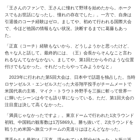
「王さんのファンで、王さんに憧れて野球を始めたから。ホーク
スでもお世話になったし、憧れの存在でした」。一方で、自身は
引退後のコーチ経験はゼロ。ましてや、初めて行われる国際大会
で、今ほど他国の情報もない状況。決断するまでに葛藤もあっ
た。
「正直（コーチ）経験もないから、どうしようかと思ったけど、
色々な人と話して。最終的には、（王）会長からそんなこと言わ
れるなんてなかなかない。ましてや、第1回だから今のような位置
付けでもなかった。それだったらやってみようかなと」
2023年に行われた第5回大会は、日本中で話題を独占した。当時
ロサンゼルス・エンゼルスだった大谷翔平投手がチームメートで
米国代表の主将、マイク・トラウト外野手を三振に斬って世界一
に輝いたシーンは今でも語り草になっている。ただ、第1回大会の
注目度は決して高くなかった。
「満員じゃなかったですよ」。東京ドームで行われた1次ラウンド
初戦、中国戦の観客数は1万5869人。勝ち抜いて、2次ラウンドを
戦うため米国へ旅立つチームの見送りはほとんどなかった。
選手たちも最初は「正直、浮かれている部分があった」と振り返