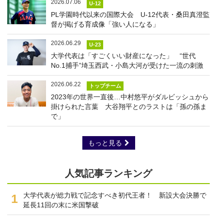
2026.07.06
U-12
PL学園時代以来の国際大会 U-12代表・桑田真澄監
督が掲げる育成像「強い人になる」
2026.06.29
U-23
大学代表は「すごくいい財産になった」 “世代
No.1捕手”埼玉西武・小島大河が受けた一流の刺激
2026.06.22
トップチーム
2023年の世界一直後…中村悠平がダルビッシュから
掛けられた言葉 大谷翔平とのラストは「孫の孫ま
で」
もっと見る
人気記事ランキング
大学代表が総力戦で記念すべき初代王者！ 新設大会決勝で
1
延長11回の末に米国撃破