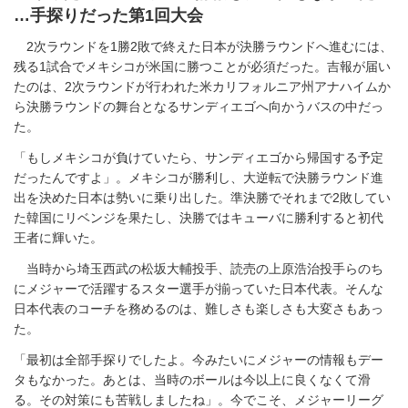
…手探りだった第1回大会
2次ラウンドを1勝2敗で終えた日本が決勝ラウンドへ進むには、
残る1試合でメキシコが米国に勝つことが必須だった。吉報が届い
たのは、2次ラウンドが行われた米カリフォルニア州アナハイムか
ら決勝ラウンドの舞台となるサンディエゴへ向かうバスの中だっ
た。
「もしメキシコが負けていたら、サンディエゴから帰国する予定
だったんですよ」。メキシコが勝利し、大逆転で決勝ラウンド進
出を決めた日本は勢いに乗り出した。準決勝でそれまで2敗してい
た韓国にリベンジを果たし、決勝ではキューバに勝利すると初代
王者に輝いた。
当時から埼玉西武の松坂大輔投手、読売の上原浩治投手らのち
にメジャーで活躍するスター選手が揃っていた日本代表。そんな
日本代表のコーチを務めるのは、難しさも楽しさも大変さもあっ
た。
「最初は全部手探りでしたよ。今みたいにメジャーの情報もデー
タもなかった。あとは、当時のボールは今以上に良くなくて滑
る。その対策にも苦戦しましたね」。今でこそ、メジャーリーグ