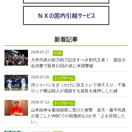
新着記事
2026.07.27
U-23
大学代表が総力戦で記念すべき初代王者！ 新設大
会決勝で延長11回の末に米国撃破
2026.07.20
トップチーム
侍ジャパンをきっかけに自主トレで弟子入り…千葉
ロッテ横山陸人が感謝する成長を後押しした縁
2026.07.13
トップチーム
山本由伸＆菊池雄星に受けた衝撃 楽天・藤平尚真
が過ごしたWBCでの刺激的な1か月「上を目指した
い」