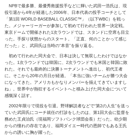
NPBで最多勝、最優秀救援投手などに輝いた武田一浩氏は、現
役引退から4年が経過した2006年、日本代表の投手コーチとして
「第1回 WORLD BASEBALL CLASSIC™」（以下WBC）を戦っ
た。メジャーリーガーが参加して初めて行われた世界一決定戦。
東京ドームで開催された1次ラウンドでは、スタンドに空席も目立
った。手探り状態からのスタート。「正直、何のことかって感じ
だった」と、武田氏は当時の“本音”を振り返る。
初めて行われた同大会で、日本は決して無双したわけではなか
った。1次ラウンドでは韓国に、2次ラウンドでも米国と韓国に敗
れた。それでも最終的に決勝トーナメントへ進出し、初代王者
に。そこから20年の月日が経過。「本当に強いチームが勝つ大会
になってきた。アメリカもかなりメンバーを揃えてきていますし
ね」。世界中が熱狂するイベントへと積み上げた同大会について
感慨深く話す。
2002年限りで現役を引退。野球解説者などで“第2の人生”を送っ
ていた武田氏にコーチ就任の打診をしたのは、第1回大会に監督を
務めた王貞治氏（現福岡ソフトバンク球団会長）だった。幼少期
からの憧れの存在であり、福岡ダイエー時代の恩師でもある王氏
からの誘いに胸が躍った。