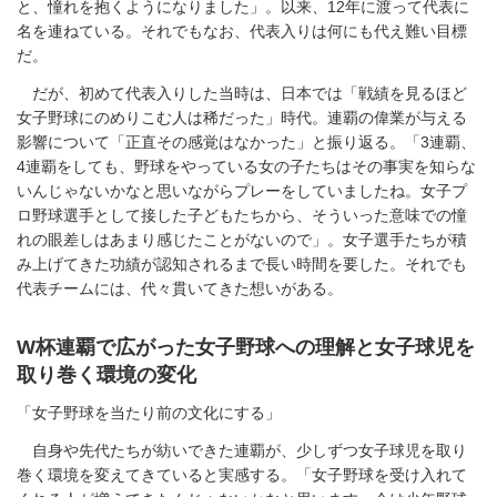
と、憧れを抱くようになりました」。以来、12年に渡って代表に
名を連ねている。それでもなお、代表入りは何にも代え難い目標
だ。
だが、初めて代表入りした当時は、日本では「戦績を見るほど
女子野球にのめりこむ人は稀だった」時代。連覇の偉業が与える
影響について「正直その感覚はなかった」と振り返る。「3連覇、
4連覇をしても、野球をやっている女の子たちはその事実を知らな
いんじゃないかなと思いながらプレーをしていましたね。女子プ
ロ野球選手として接した子どもたちから、そういった意味での憧
れの眼差しはあまり感じたことがないので」。女子選手たちが積
み上げてきた功績が認知されるまで長い時間を要した。それでも
代表チームには、代々貫いてきた想いがある。
W杯連覇で広がった女子野球への理解と女子球児を
取り巻く環境の変化
「女子野球を当たり前の文化にする」
自身や先代たちが紡いできた連覇が、少しずつ女子球児を取り
巻く環境を変えてきていると実感する。「女子野球を受け入れて