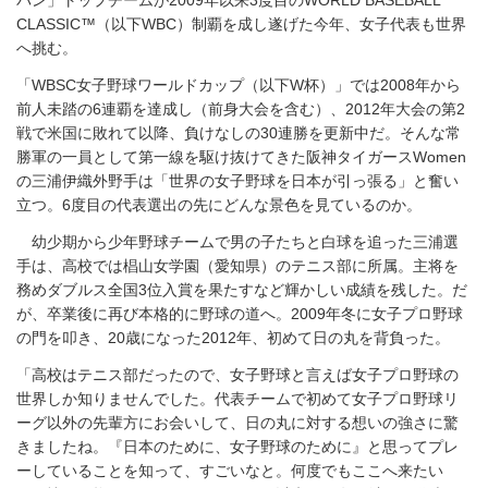
CLASSIC™（以下WBC）制覇を成し遂げた今年、女子代表も世界
へ挑む。
「WBSC女子野球ワールドカップ（以下W杯）」では2008年から
前人未踏の6連覇を達成し（前身大会を含む）、2012年大会の第2
戦で米国に敗れて以降、負けなしの30連勝を更新中だ。そんな常
勝軍の一員として第一線を駆け抜けてきた阪神タイガースWomen
の三浦伊織外野手は「世界の女子野球を日本が引っ張る」と奮い
立つ。6度目の代表選出の先にどんな景色を見ているのか。
幼少期から少年野球チームで男の子たちと白球を追った三浦選
手は、高校では椙山女学園（愛知県）のテニス部に所属。主将を
務めダブルス全国3位入賞を果たすなど輝かしい成績を残した。だ
が、卒業後に再び本格的に野球の道へ。2009年冬に女子プロ野球
の門を叩き、20歳になった2012年、初めて日の丸を背負った。
「高校はテニス部だったので、女子野球と言えば女子プロ野球の
世界しか知りませんでした。代表チームで初めて女子プロ野球リ
ーグ以外の先輩方にお会いして、日の丸に対する想いの強さに驚
きましたね。『日本のために、女子野球のために』と思ってプレ
ーしていることを知って、すごいなと。何度でもここへ来たい