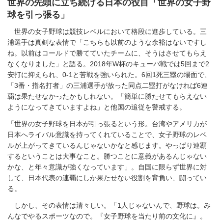
世界の先頭に立ち続ける日本の役目「世界の女子野
球を引っ張る」
世界の女子野球は競技レベルにおいて格段に進歩している。三
浦選手は真剣な表情で「こちらも以前のような余裕はないですし
ね。以前はコールドで勝てていたチームに、そうはさせてもらえ
なくなりました」と語る。2018年W杯のキューバ戦では5回まで2
安打に抑えられ、0-1と苦戦を強いられた。6回1死三塁の場面で、
「3番・指名打者」の三浦選手が放った同点二塁打がなければ6連
覇は果たせなかったかもしれない。「簡単に勝たせてもらえない
ようになってきていますよね」と他国の追従を警戒する。
「世界の女子野球を日本が引っ張るという形。台湾やアメリカが
日本へライバル意識を持ってくれていることで、女子野球のレベ
ルが上がってきているんじゃないかなと感じます。やっぱり連覇
するということは大事なこと。勝つことに意義があるんじゃない
かな、と年々意識が強くなっています」。自国に限らず世界に対
して、日本代表の連覇にしか果たせない役割を背負い、闘ってい
る。
しかし、その表情は清々しい。「1人じゃないんで、野球は。み
んなでやるスポーツなので。『女子野球を当たり前の文化に』。