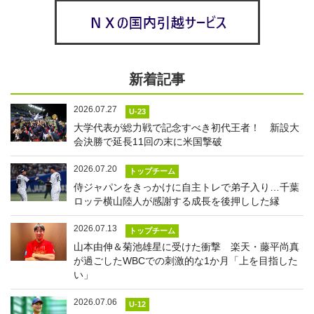
新着記事
2026.07.27
U-23
大学代表が総力戦で記念すべき初代王者！ 新設大
会決勝で延長11回の末に米国撃破
2026.07.20
トップチーム
侍ジャパンをきっかけに自主トレで弟子入り…千葉
ロッテ横山陸人が感謝する成長を後押しした縁
2026.07.13
トップチーム
山本由伸＆菊池雄星に受けた衝撃 楽天・藤平尚真
が過ごしたWBCでの刺激的な1か月「上を目指した
い」
2026.07.06
U-12