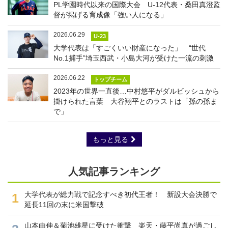
PL学園時代以来の国際大会 U-12代表・桑田真澄監
督が掲げる育成像「強い人になる」
2026.06.29
U-23
大学代表は「すごくいい財産になった」 “世代
No.1捕手”埼玉西武・小島大河が受けた一流の刺激
2026.06.22
トップチーム
2023年の世界一直後…中村悠平がダルビッシュから
掛けられた言葉 大谷翔平とのラストは「孫の孫ま
で」
もっと見る
人気記事ランキング
大学代表が総力戦で記念すべき初代王者！ 新設大会決勝で
1
延長11回の末に米国撃破
山本由伸＆菊池雄星に受けた衝撃 楽天・藤平尚真が過ごし