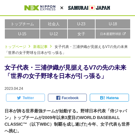
トップチーム
社会人
U-23
U-18
U-15
U-12
女子
日本通運野球部
トップページ
新着記事
女子代表・三浦伊織が見据えるV7の先の未来
「世界の女子野球を日本が引っ張る」
女子代表・三浦伊織が見据えるV7の先の未来
「世界の女子野球を日本が引っ張る」
2023.04.24
B!
Twitter
Facebook
Hatena
日本が誇る世界最強チームが始動する。野球日本代表「侍ジャパ
ン」トップチームが2009年以来3度目のWORLD BASEBALL
CLASSIC™（以下WBC）制覇を成し遂げた今年、女子代表も世界
へ挑む。