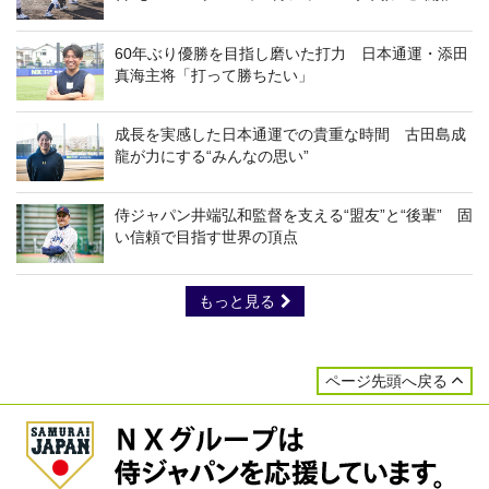
60年ぶり優勝を目指し磨いた打力 日本通運・添田
真海主将「打って勝ちたい」
成長を実感した日本通運での貴重な時間 古田島成
龍が力にする“みんなの思い”
侍ジャパン井端弘和監督を支える“盟友”と“後輩” 固
い信頼で目指す世界の頂点
もっと見る
ページ先頭へ戻る