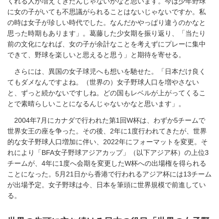
くれる人が増えてきたんじゃないかなと思います。今は少年野球
に女の子がいても不思議がられることはないじゃないですか。私
の時は女子が珍しい時代でした。なんだかやっぱり違うのかなと
思った時期もあります」。葛藤した少女期を振り返り、「当たり
前の文化になれば、女の子が余計なことを考えずにプレーに集中
できて、野球を楽しいと思えると思う」と期待を寄せる。
さらには、異国の女子球児へも想いを馳せた。「日本だけ良く
てもダメなんですよね。（世界の）女子野球人口を増やさない
と、ずっと続かないですしね。どの国もレベルが上がってくるこ
とで素晴らしいことになるんじゃないかなと思います」。
2004年7月にカナダで行われた第1回W杯は、わずか5チームで
世界女王の座を争った。その後、2年に1度行われてきたが、世界
的な女子野球人口増加に伴い、2022年にフォーマットを変更。そ
れにより「BFA女子野球アジアカップ」（以下アジア杯）の上位3
チームが、4年に1度へ会期を変更したW杯への出場権を得られる
ことになった。5月21日から香港で行われるアジア杯には13チーム
が出場予定。女子野球は今、日本を筆頭に世界規模で前進してい
る。