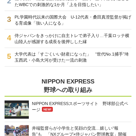
2
たWBCでの刺激的な1か月「上を目指したい」
PL学園時代以来の国際大会 U-12代表・桑田真澄監督が掲げ
3
る育成像「強い人になる」
侍ジャパンをきっかけに自主トレで弟子入り…千葉ロッテ横
4
山陸人が感謝する成長を後押しした縁
大学代表は「すごくいい財産になった」 “世代No.1捕手”埼
5
玉西武・小島大河が受けた一流の刺激
NIPPON EXPRESS
野球への取り組み
NIPPON EXPRESSスポーツサイト 野球部公式ペ
ージ
NEW!
井端監督らが小学生と笑顔の交流…嬉しい“報
告”も 「NXグループ×侍ジャパン野球教室」開催