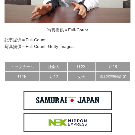
写真提供＝Full-Count
記事提供＝Full-Count
写真提供＝Full-Count, Getty Images
トップチーム
社会人
U-23
U-18
U-15
U-12
女子
日本通運野球部