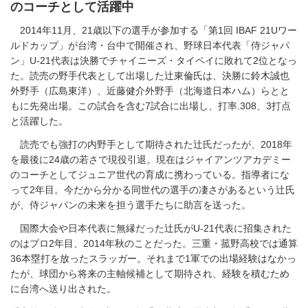
のコーチとして活躍中
2014年11月、21歳以下の選手が参加する「第1回 IBAF 21Uワー
ルドカップ」が台湾・台中で開催され、野球日本代表「侍ジャパ
ン」U-21代表は決勝でチャイニーズ・タイペイに敗れて2位となっ
た。読売の野手代表として出場した辻東倫氏は、決勝に鈴木誠也
外野手（広島東洋）、近藤健介外野手（北海道日本ハム）らとと
もに先発出場。この試合を含む7試合に出場し、打率.308、3打点
と活躍した。
読売でも強打の内野手として期待された辻氏だったが、2018年
を最後に24歳の若さで現役引退。現在はジャイアンツアカデミー
のコーチとしてジュニア世代の育成に携わっている。指導者にな
って2年目。今だから分かる同世代の選手の凄さがあるという辻氏
が、侍ジャパンの未来を担う選手たちに助言を送った。
国際大会や日本代表に無縁だった辻氏がU-21代表に招集された
のはプロ2年目、2014年秋のことだった。三重・菰野高校では通算
36本塁打を放ったスラッガー。それまで1軍での出場経験はなかっ
たが、球団から将来の主軸候補として期待され、経験を積むため
に台湾へ送り出された。