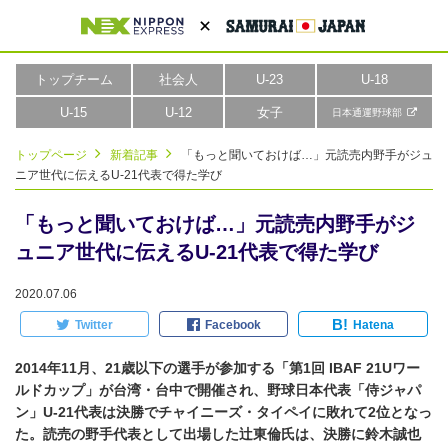
トップチーム
社会人
U-23
U-18
U-15
U-12
女子
日本通運野球部
トップページ
新着記事
「もっと聞いておけば…」元読売内野手がジュ
ニア世代に伝えるU-21代表で得た学び
「もっと聞いておけば…」元読売内野手がジ
ュニア世代に伝えるU-21代表で得た学び
2020.07.06
B!
Twitter
Facebook
Hatena
2014年11月、21歳以下の選手が参加する「第1回 IBAF 21Uワー
ルドカップ」が台湾・台中で開催され、野球日本代表「侍ジャパ
ン」U-21代表は決勝でチャイニーズ・タイペイに敗れて2位となっ
た。読売の野手代表として出場した辻東倫氏は、決勝に鈴木誠也