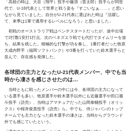
「高校の時は、大谷（翔平）投手や藤浪（晋太郎）投手らが同世
代で、U-18代表として世界と戦う姿を『すごいなぁ……』と思い
ながら見ていました。自分がU-21代表に選ばれた時は『活躍し
て、来季は1軍で通用するレベルになろう』と思いました」
初戦のオーストラリア戦はベンチスタートだったが、途中出場
で2打数1安打1打点。次のベネズエラ戦でも代打でタイムリーを放
ち、結果を残した。積極的な打撃が功を奏し、1番打者だった牧原
大成内野手（福岡ソフトバンク）や3番を打っていた鈴木選手らと
並んで、存在感を発揮した。
各球団の主力となったU-21代表メンバー、中でも当
時から凄さを感じさせたのは…
当時ともに戦ったメンバーの中には今、各球団の主力になって
いる選手も多い。牧原選手や鈴木選手以外にも近藤選手や田口麗
斗投手（読売）、当時はアマチュアだった山岡泰輔投手（オリッ
クス）や桜井俊貴投手（読売）ら。中でも、侍ジャパンのトップ
チームでも主力となった鈴木選手の凄さは、当時からグラウンド
外でも感じていたという。