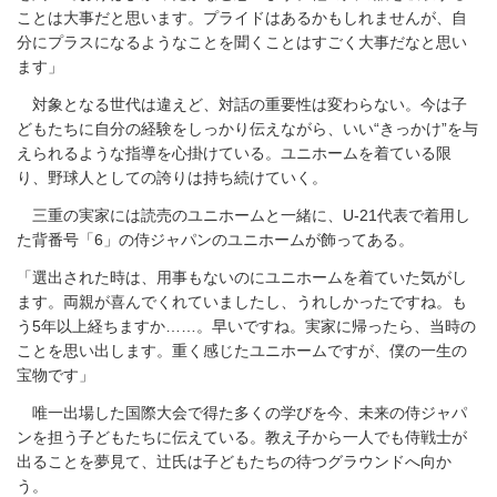
ことは大事だと思います。プライドはあるかもしれませんが、自
分にプラスになるようなことを聞くことはすごく大事だなと思い
ます」
対象となる世代は違えど、対話の重要性は変わらない。今は子
どもたちに自分の経験をしっかり伝えながら、いい“きっかけ”を与
えられるような指導を心掛けている。ユニホームを着ている限
り、野球人としての誇りは持ち続けていく。
三重の実家には読売のユニホームと一緒に、U-21代表で着用し
た背番号「6」の侍ジャパンのユニホームが飾ってある。
「選出された時は、用事もないのにユニホームを着ていた気がし
ます。両親が喜んでくれていましたし、うれしかったですね。も
う5年以上経ちますか……。早いですね。実家に帰ったら、当時の
ことを思い出します。重く感じたユニホームですが、僕の一生の
宝物です」
唯一出場した国際大会で得た多くの学びを今、未来の侍ジャパ
ンを担う子どもたちに伝えている。教え子から一人でも侍戦士が
出ることを夢見て、辻氏は子どもたちの待つグラウンドへ向か
う。