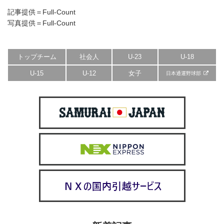
記事提供＝Full-Count
写真提供＝Full-Count
トップチーム
社会人
U-23
U-18
U-15
U-12
女子
日本通運野球部