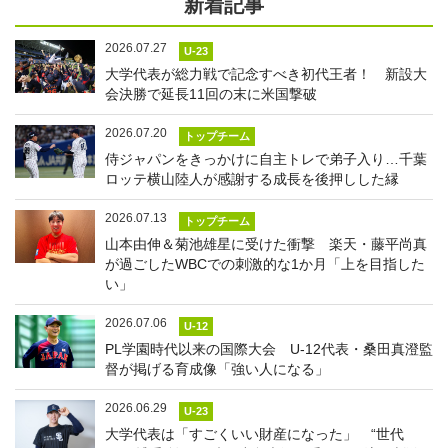
新着記事
2026.07.27
U-23
大学代表が総力戦で記念すべき初代王者！ 新設大
会決勝で延長11回の末に米国撃破
2026.07.20
トップチーム
侍ジャパンをきっかけに自主トレで弟子入り…千葉
ロッテ横山陸人が感謝する成長を後押しした縁
2026.07.13
トップチーム
山本由伸＆菊池雄星に受けた衝撃 楽天・藤平尚真
が過ごしたWBCでの刺激的な1か月「上を目指した
い」
2026.07.06
U-12
PL学園時代以来の国際大会 U-12代表・桑田真澄監
督が掲げる育成像「強い人になる」
2026.06.29
U-23
大学代表は「すごくいい財産になった」 “世代