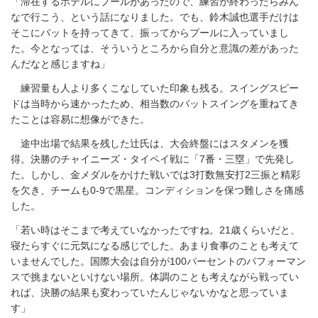
「滞在するホテルにプールがあったので、練習が終わったらみん
なで行こう、という話になりました。でも、鈴木誠也選手だけは
そこにバットを持ってきて、振ってからプールに入っていまし
た。今となっては、そういうところから自分と意識の差があった
んだなと感じますね」
練習量も人より多くこなしていた印象も残る。スイングスピー
ドは当時から速かったため、相当数のバットスイングを重ねてき
たことは容易に想像ができた。
途中出場で結果を残した辻氏は、大会終盤にはスタメンを獲
得。決勝のチャイニーズ・タイペイ戦に「7番・三塁」で先発し
た。しかし、金メダルをかけた戦いでは3打数無安打2三振と精彩
を欠き、チームも0-9で黒星。コンディションを保つ難しさを痛感
した。
「若い時はそこまで考えていなかったですね。21歳くらいだと、
寝たらすぐに元気になる感じでした。あまり食事のことも考えて
いませんでした。国際大会は自分が100パーセントのパフォーマン
スで挑まないといけない場所。体調のことも考えながら戦ってい
れば、決勝の結果も変わっていたんじゃないかなと思っていま
す」