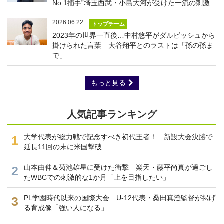
No.1捕手”埼玉西武・小島大河が受けた一流の刺激
2026.06.22
トップチーム
2023年の世界一直後…中村悠平がダルビッシュから
掛けられた言葉 大谷翔平とのラストは「孫の孫ま
で」
もっと見る
人気記事ランキング
大学代表が総力戦で記念すべき初代王者！ 新設大会決勝で
1
延長11回の末に米国撃破
山本由伸＆菊池雄星に受けた衝撃 楽天・藤平尚真が過ごし
2
たWBCでの刺激的な1か月「上を目指したい」
PL学園時代以来の国際大会 U-12代表・桑田真澄監督が掲げ
3
る育成像「強い人になる」