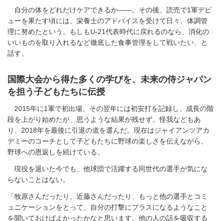
自分の体をどれだけケアできるか――。その後、読売で1軍デビ
ューを果たす頃には、栄養士のアドバイスを受けて日々、体調管
理に努めたという。もしもU-21代表時代に戻れるのなら、消化の
いいものを取り入れるなど徹底した食事管理をして戦いたい、と
話す。
国際大会から得た多くの学びを、未来の侍ジャパン
を担う子どもたちに伝授
2015年に1軍で初出場、その翌年には初安打を記録し、成長の階
段を上がり始めたが、思うような結果が残せず。怪我などもあ
り、2018年を最後に引退の道を選んだ。現在はジャイアンツアカ
デミーのコーチとして子どもたちに野球の楽しさを伝えながら、
野球への恩返しを続けている。
現役を退いた今でも、他球団で活躍する同世代の選手が気にな
らないことはない。
「牧原さんだったり、近藤さんだったり、もっと他の選手とコミ
ュニケーションをとって、自分の打撃にプラスになるようなこと
を聞いておけばよかったかなと思います。他の人の話を吸収する