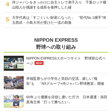
侍ジャパンをきっかけに自主トレで弟子入り…千葉ロッテ横
4
山陸人が感謝する成長を後押しした縁
大学代表は「すごくいい財産になった」 “世代No.1捕手”埼
5
玉西武・小島大河が受けた一流の刺激
NIPPON EXPRESS
野球への取り組み
NIPPON EXPRESSスポーツサイト 野球部公式ペ
ージ
NEW!
井端監督らが小学生と笑顔の交流…嬉しい“報
告”も 「NXグループ×侍ジャパン野球教室」開催
60年ぶり優勝を目指し磨いた打力 日本通運・添田
真海主将「打って勝ちたい」