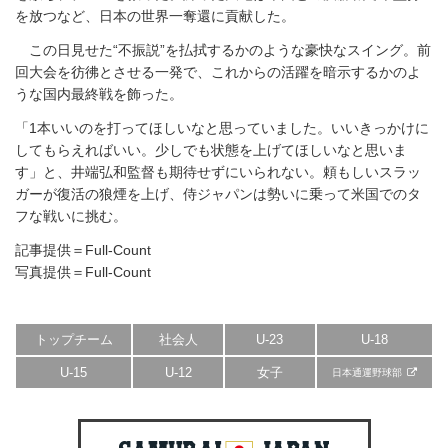
を放つなど、日本の世界一奪還に貢献した。
この日見せた“不振説”を払拭するかのような豪快なスイング。前
回大会を彷彿とさせる一発で、これからの活躍を暗示するかのよ
うな国内最終戦を飾った。
「1本いいのを打ってほしいなと思っていました。いいきっかけに
してもらえればいい。少しでも状態を上げてほしいなと思いま
す」と、井端弘和監督も期待せずにいられない。頼もしいスラッ
ガーが復活の狼煙を上げ、侍ジャパンは勢いに乗って米国でのタ
フな戦いに挑む。
記事提供＝Full-Count
写真提供＝Full-Count
トップチーム
社会人
U-23
U-18
U-15
U-12
女子
日本通運野球部