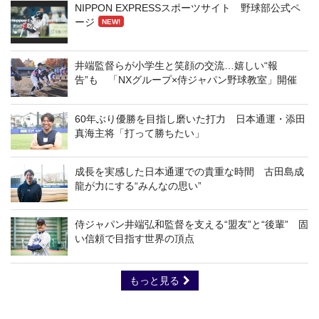
NIPPON EXPRESSスポーツサイト 野球部公式ペ
ージ
NEW!
井端監督らが小学生と笑顔の交流…嬉しい“報
告”も 「NXグループ×侍ジャパン野球教室」開催
60年ぶり優勝を目指し磨いた打力 日本通運・添田
真海主将「打って勝ちたい」
成長を実感した日本通運での貴重な時間 古田島成
龍が力にする“みんなの思い”
侍ジャパン井端弘和監督を支える“盟友”と“後輩” 固
い信頼で目指す世界の頂点
もっと見る