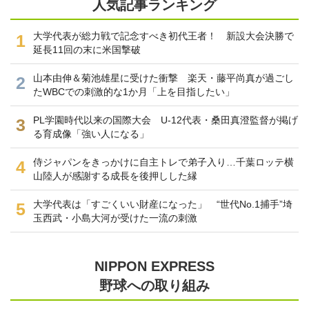
人気記事ランキング
大学代表が総力戦で記念すべき初代王者！ 新設大会決勝で
1
延長11回の末に米国撃破
山本由伸＆菊池雄星に受けた衝撃 楽天・藤平尚真が過ごし
2
たWBCでの刺激的な1か月「上を目指したい」
PL学園時代以来の国際大会 U-12代表・桑田真澄監督が掲げ
3
る育成像「強い人になる」
侍ジャパンをきっかけに自主トレで弟子入り…千葉ロッテ横
4
山陸人が感謝する成長を後押しした縁
大学代表は「すごくいい財産になった」 “世代No.1捕手”埼
5
玉西武・小島大河が受けた一流の刺激
NIPPON EXPRESS
野球への取り組み