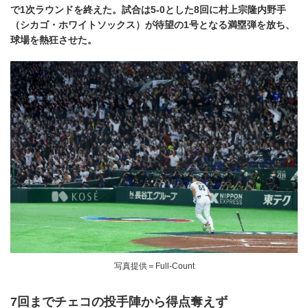
で1次ラウンドを終えた。試合は5-0とした8回に村上宗隆内野手
（シカゴ・ホワイトソックス）が待望の1号となる満塁弾を放ち、
球場を熱狂させた。
写真提供＝Full-Count
7回までチェコの投手陣から得点奪えず