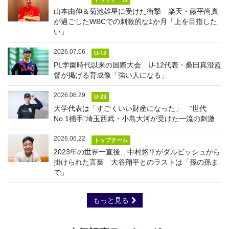
山本由伸＆菊池雄星に受けた衝撃 楽天・藤平尚真
が過ごしたWBCでの刺激的な1か月「上を目指した
い」
2026.07.06
U-12
PL学園時代以来の国際大会 U-12代表・桑田真澄監
督が掲げる育成像「強い人になる」
2026.06.29
U-23
大学代表は「すごくいい財産になった」 “世代
No.1捕手”埼玉西武・小島大河が受けた一流の刺激
2026.06.22
トップチーム
2023年の世界一直後…中村悠平がダルビッシュから
掛けられた言葉 大谷翔平とのラストは「孫の孫ま
で」
もっと見る