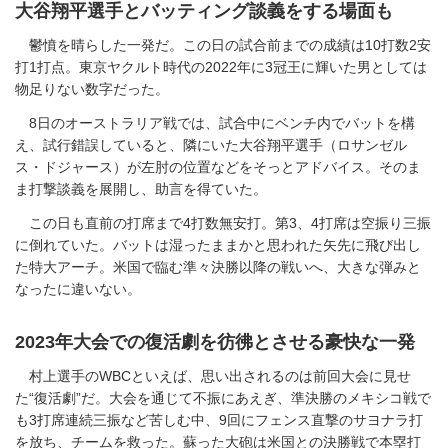
大谷翔平選手とバッティング談義をする場面も
鬱憤を晴らした一発だ。この日の試合前までの成績は10打数2安
打1打点。東京ヤクルト時代の2022年に3冠王に輝いた男としては
物足りない数字だった。
8日のオーストラリア戦では、試合中にベンチ内でバットを構
え、試行錯誤していると、隣にいた大谷翔平選手（ロサンゼル
ス・ドジャース）が左肘の位置などをそっとアドバイス。そのま
ま打撃談義を展開し、助言を得ていた。
この日も直前の打席まで4打数無安打。第3、4打席は空振り三振
に倒れていた。バットは湿ったままかと思われた矢先に飛び出し
た特大アーチ。米国で臨む準々決勝以降の戦いへ、大きな弾みと
なったに違いない。
2023年大会での復活劇を彷彿とさせる豪快な一発
村上選手のWBCといえば、思い出されるのは前回大会に見せ
た“復活劇”だ。大会を通じて不振にあえぎ、準決勝のメキシコ戦で
も3打席連続三振など苦しむ中、9回にフェンス直撃のサヨナラ打
を放ち、チームを救った。蘇った大砲は米国との決勝戦で本塁打