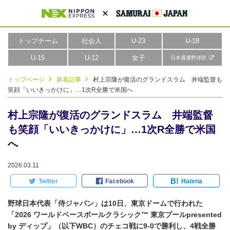
トップチーム
社会人
U-23
U-18
U-15
U-12
女子
日本通運野球部
トップページ
新着記事
村上宗隆が復活のグランドスラム 井端監督も
笑顔「いいきっかけに」…1次R全勝で米国へ
村上宗隆が復活のグランドスラム 井端監督
も笑顔「いいきっかけに」…1次R全勝で米国
へ
2026.03.11
B!
Twitter
Facebook
Hatena
野球日本代表「侍ジャパン」は10日、東京ドームで行われた
「2026 ワールドベースボールクラシック™ 東京プールpresented
by ディップ」（以下WBC）のチェコ戦に9-0で勝利し、4戦全勝