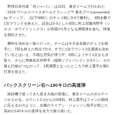
野球日本代表「侍ジャパン」は10日、東京ドームで行われた
「2026 ワールドベースボールクラシック™ 東京プールpresented
by ディップ」（以下WBC）のチェコ戦に9-0で勝利し、4戦全勝で
1次ラウンドを終えた。試合は5-0とした8回に村上宗隆内野手（シ
カゴ・ホワイトソックス）が待望の1号となる満塁弾を放ち、球場
を熱狂させた。
勝利を決める一振りだった。チームは今大会全敗のチェコを相
手に、7回を終えた時点で0-0。すでに1次ラウンド1位通過を決め
ているとはいえ、不穏な空気が漂う中、8回にようやく1点をもぎ
取り、さらに周東佑京外野手（福岡ソフトバンク）が3ラン。その
後も打線がつながって、2死満塁となったところで村上選手が第5
打席を迎えた。
バックスクリーン右へ180キロの高速弾
絶好機で巡ってきた若き大砲の登場に、東京ドームのボルテー
ジが上がる。カウント2-1からの4球目。村上選手はファンの期待
に応えるかのように、左腕のライアン・ジョンソン投手が投じた
高めの140キロの直球を全力で振り抜いた。