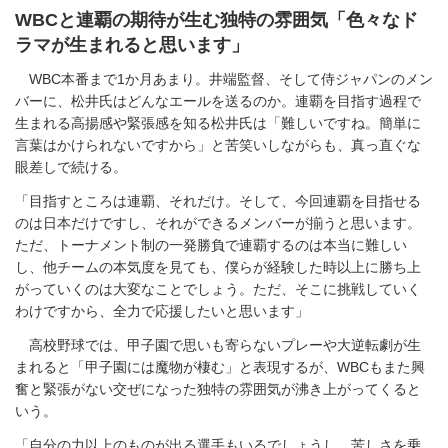
WBCと連覇の期待が生む独特の雰囲気「色々なド
ラマが生まれると思います」
WBC本番まで1か月あまり。井端監督、そして侍ジャパンのメン
バーに、松井氏はどんなエールを送るのか。連覇を目指す過程で
生まれる高揚感や緊張感を知る松井氏は「難しいですね。簡単に
言葉はかけられないですから」と苦笑いしながらも、真っ直ぐな
眼差しで続ける。
「目指すところは連覇、それだけ。そして、今回連覇を目指せる
のは日本だけですし、それができるメンバーが揃うと思います。
ただ、トーナメント制の一発勝負で連覇するのは本当に難しい
し、他チームの本気度を見ても、僕らが経験した時以上に勝ち上
がっていくのは大変なことでしょう。ただ、そこに挑戦していく
わけですから、全力で応援したいと思います」
高校野球では、甲子園で思いも寄らないプレーや大逆転劇が生
まれると「甲子園には魔物が棲む」と表現するが、WBCもまた興
奮と緊張がない交ぜになった独特の雰囲気が沸き上がってくると
いう。
「自分の力以上のものが出る選手もいるでしょうし、苦しさを乗