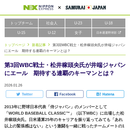
トップチーム
社会人
U-23
U-18
U-15
U-12
女子
日本通運野球部
トップページ
新着記事
第3回WBC戦士・松井稼頭央氏が井端ジャパン
にエール 期待する連覇のキーマンとは？
第3回WBC戦士・松井稼頭央氏が井端ジャパン
にエール 期待する連覇のキーマンとは？
2026.01.26
B!
Twitter
Facebook
Hatena
2013年に野球日本代表「侍ジャパン」のメンバーとして
「WORLD BASEBALL CLASSIC™」（以下WBC）に出場した松
井稼頭央氏。日米通算25年のキャリアを振り返ってみても「あれ
以上の緊張感はない」という激闘を一緒に戦ったチームメートの1