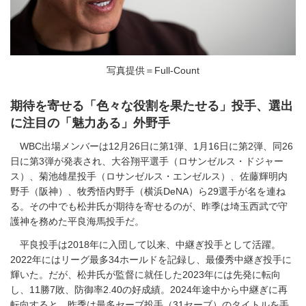
写真提供＝Full-Count
期待を寄せる「色々な役割を果たせる」投手、選出
に注目の「魅力ある」外野手
WBC出場メンバーは12月26日に第1弾、1月16日に第2弾、同26
日に第3弾が発表され、大谷翔平選手（ロサンゼルス・ドジャー
ス）、菊池雄星投手（ロサンゼルス・エンゼルス）、佐藤輝明内
野手（阪神）、牧秀悟内野手（横浜DeNA）ら29選手が名を連ね
る。その中でも松井氏が期待を寄せるのが、昨季は埼玉西武で守
護神を務めた平良海馬投手だ。
平良投手は2018年に入団して以来、中継ぎ投手として活躍。
2022年にはリーグ最多34ホールドを記録し、最優秀中継ぎ投手に
輝いた。だが、松井氏が監督に就任した2023年には先発に転向
し、11勝7敗、防御率2.40の好成績。2024年途中から中継ぎに再
転向すると、昨季は最多セーブ投手（31セーブ）のタイトルを手