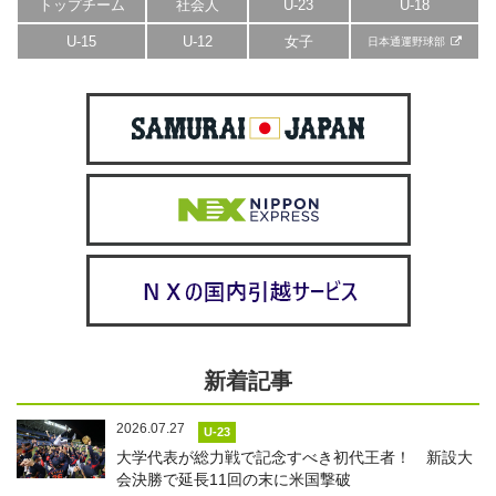
トップチーム
社会人
U-23
U-18
U-15
U-12
女子
日本通運野球部
新着記事
2026.07.27
U-23
大学代表が総力戦で記念すべき初代王者！ 新設大
会決勝で延長11回の末に米国撃破