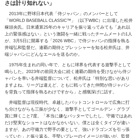
さは計り知れない」
2013年に野球日本代表「侍ジャパン」のメンバーとして
「WORLD BASEBALL CLASSIC™」（以下WBC）に出場した松井
稼頭央氏。日米通算25年のキャリアを振り返ってみても「あれ以
上の緊張感はない」という激闘を一緒に戦ったチームメートの1人
が、3月5日に開幕する「2026 WBC」で侍ジャパンの指揮を執る
井端弘和監督だ。連覇の期待とプレッシャーを知る松井氏は、井
端ジャパンにどんなエールを送るのか。
1975年生まれの同い年で、ともに球界を代表する遊撃手として
鳴らした。2023年の前回大会に続く連覇の期待を受けながら侍ジ
ャパンを率いる井端監督について、松井氏は「特別な思いがあり
ますよね。リーグは違えど、ともに戦ってきた仲間が侍ジャパン
を背負って指揮を執るわけですから」と感慨深げに話す。
井端監督は現役時代、卓越したバットコントロールで広角に打
ち分けながらも三振が少なく、遊撃手としてゴールデン・グラブ
賞に輝くこと7度。「本当に嫌なバッターでしたし、守備ではあれ
だけ堅実なショートはなかなかいない。僕とは全くタイプが違い
ますが、あの守備力で野手の要として、強いドラゴンズを引っ張
っていた」と振り返る。手堅いプレーのイメージが強いが、監督