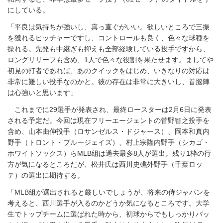
にしている。
「平良は気持ちが強いし、真っ直ぐがいい。欲しいところで三振
を獲れるピッチャーですし、コントロールも良く、色々な球種を
操れる。先発も中継ぎも抑えも全部経験している投手ですから、
ロングリリーフも含め、1人で色々な役割を果たせます。ましてや
初見の打者であれば、あのクイックをはじめ、いきなりの対応は
非常に難しい投手なのかと。彼の存在は非常に大きいし、首脳陣
は心強いと思います」
これまでに29選手が発表され、最終ロースターは2月6日に発表
される予定だ。今回は現在フリーエージェントの菅野智之投手を
含め、山本由伸投手（ロサンゼルス・ドジャース）、岡本和真内
野手（トロント・ブルージェイズ）、村上宗隆内野手（シカゴ・
ホワイトソックス）らMLB組は過去最多8人が選出。残り1枠の行
方が気になるところだが、松井氏は西川史礁外野手（千葉ロッ
テ）の選出に期待する。
「MLB組が選出されると厳しいでしょうが、将来の侍ジャパンを
考えると、西川選手が入るのかどうか気になるところです。大学
生でトップチームに選ばれた時から、初球からでもしっかりバッ