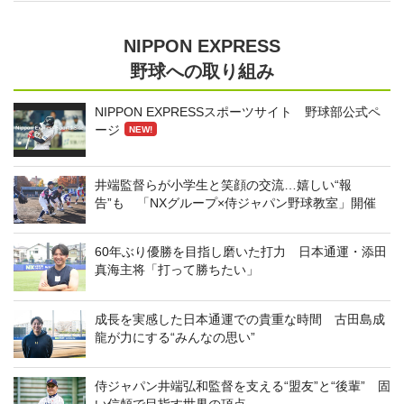
NIPPON EXPRESS
野球への取り組み
NIPPON EXPRESSスポーツサイト 野球部公式ペ
ージ
NEW!
井端監督らが小学生と笑顔の交流…嬉しい“報
告”も 「NXグループ×侍ジャパン野球教室」開催
60年ぶり優勝を目指し磨いた打力 日本通運・添田
真海主将「打って勝ちたい」
成長を実感した日本通運での貴重な時間 古田島成
龍が力にする“みんなの思い”
侍ジャパン井端弘和監督を支える“盟友”と“後輩” 固