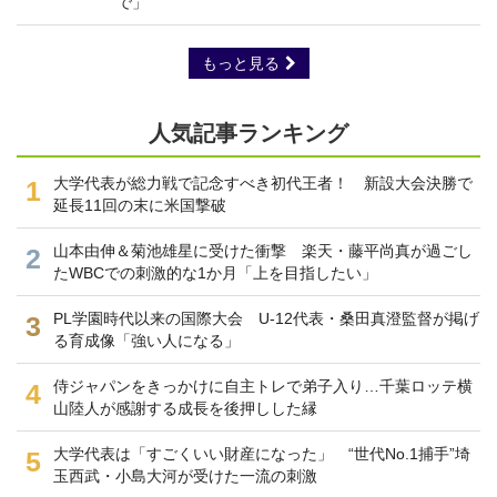
で」
もっと見る
人気記事ランキング
大学代表が総力戦で記念すべき初代王者！ 新設大会決勝で
1
延長11回の末に米国撃破
山本由伸＆菊池雄星に受けた衝撃 楽天・藤平尚真が過ごし
2
たWBCでの刺激的な1か月「上を目指したい」
PL学園時代以来の国際大会 U-12代表・桑田真澄監督が掲げ
3
る育成像「強い人になる」
侍ジャパンをきっかけに自主トレで弟子入り…千葉ロッテ横
4
山陸人が感謝する成長を後押しした縁
大学代表は「すごくいい財産になった」 “世代No.1捕手”埼
5
玉西武・小島大河が受けた一流の刺激