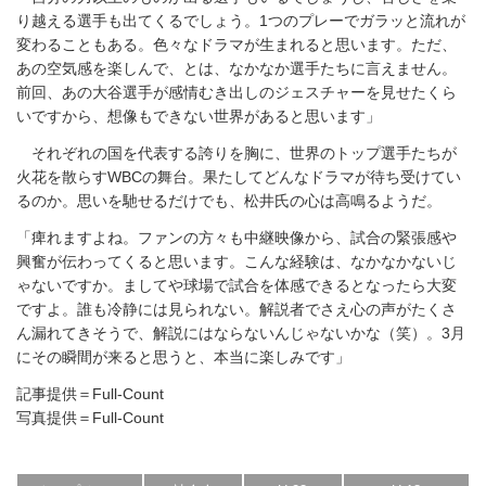
り越える選手も出てくるでしょう。1つのプレーでガラッと流れが
変わることもある。色々なドラマが生まれると思います。ただ、
あの空気感を楽しんで、とは、なかなか選手たちに言えません。
前回、あの大谷選手が感情むき出しのジェスチャーを見せたくら
いですから、想像もできない世界があると思います」
それぞれの国を代表する誇りを胸に、世界のトップ選手たちが
火花を散らすWBCの舞台。果たしてどんなドラマが待ち受けてい
るのか。思いを馳せるだけでも、松井氏の心は高鳴るようだ。
「痺れますよね。ファンの方々も中継映像から、試合の緊張感や
興奮が伝わってくると思います。こんな経験は、なかなかないじ
ゃないですか。ましてや球場で試合を体感できるとなったら大変
ですよ。誰も冷静には見られない。解説者でさえ心の声がたくさ
ん漏れてきそうで、解説にはならないんじゃないかな（笑）。3月
にその瞬間が来ると思うと、本当に楽しみです」
記事提供＝Full-Count
写真提供＝Full-Count