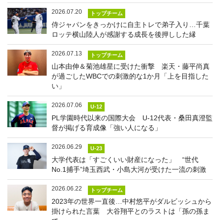
2026.07.20
トップチーム
侍ジャパンをきっかけに自主トレで弟子入り…千葉
ロッテ横山陸人が感謝する成長を後押しした縁
2026.07.13
トップチーム
山本由伸＆菊池雄星に受けた衝撃 楽天・藤平尚真
が過ごしたWBCでの刺激的な1か月「上を目指した
い」
2026.07.06
U-12
PL学園時代以来の国際大会 U-12代表・桑田真澄監
督が掲げる育成像「強い人になる」
2026.06.29
U-23
大学代表は「すごくいい財産になった」 “世代
No.1捕手”埼玉西武・小島大河が受けた一流の刺激
2026.06.22
トップチーム
2023年の世界一直後…中村悠平がダルビッシュから
掛けられた言葉 大谷翔平とのラストは「孫の孫ま