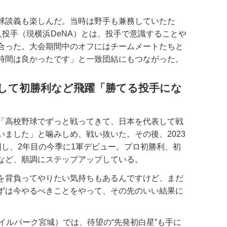
球談義も楽しんだ。当時は野手も兼務していたた
久投手（現横浜DeNA）とは、投手で意識することや
合った。大会期間中のオフにはチームメートたちと
時間は良かったです」と一致団結にもつながった。
ーして初勝利など飛躍「勝てる投手にな
「高校野球でずっと戦ってきて、日本を代表して戦
ました」と噛みしめ、戦い抜いた。その後、2023
団し、2年目の今季に1軍デビュー。プロ初勝利、初
など、順調にステップアップしている。
を背負ってやりたい気持ちもあるんですけど、まだ
ずは今やるべきことをやって、その先のいい結果に
イルパーク宮城）では、待望の“先発初白星”も手に