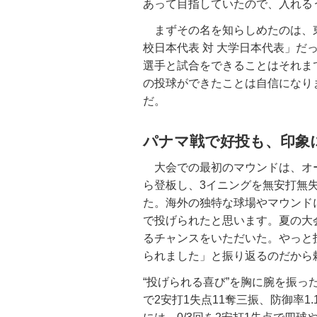
あって目指していたので、入れる
まずその名を知らしめたのは、東京
校日本代表 対 大学日本代表」だ
選手と試合をできることはそれま
の投球ができたことは自信になり
だ。
パナマ戦で好投も、印象
大会での最初のマウンドは、オー
ら登板し、3イニングを無安打無
た。海外の独特な球場やマウンド
で投げられたと思います。夏の大
るチャンスをいただいた。やっと
られました」と振り返るのだから
“投げられる喜び”を胸に腕を振っ
で2安打1失点11奪三振、防御率