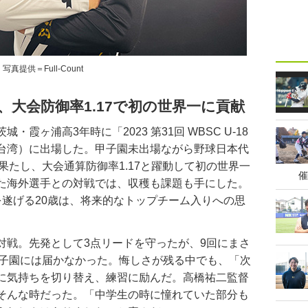
写真提供＝Full-Count
出場、大会防御率1.17で初の世界一に貢献
ヶ浦高3年時に「2023 第31回 WBSC U-18
台湾）に出場した。甲子園未出場ながら野球日本代
を果たし、大会通算防御率1.17と躍動して初の世界一
催
た海外選手との対戦では、収穫も課題も手にした。
を遂げる20歳は、将来的なトップチーム入りへの思
戦。先発として3点リードを守ったが、9回にまさ
甲子園には届かなかった。悔しさが残る中でも、「次
に気持ちを切り替え、練習に励んだ。高橋祐二監督
そんな時だった。「中学生の時に憧れていた部分も