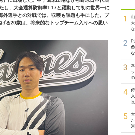
湾）に出場した。甲子園未出場ながら野球日本代表
果たし、大会通算防御率1.17と躍動して初の世界一に
海外選手との対戦では、収穫も課題も手にした。プ
山
1
遂げる20歳は、将来的なトップチーム入りへの思い
天
な
P
2
桑
な
2
3
ッ
の
侍
4
入
長
大
5
た
河