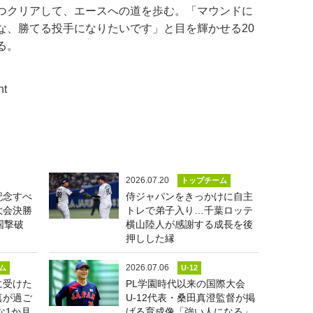
つクリアして、エースへの道を歩む。「マウンドに
な、勝てる投手になりたいです」と目を輝かせる20
る。
nt
2026.07.20
トップチーム
記念すべ
侍ジャパンをきっかけに自主
大会決勝
トレで弟子入り…千葉ロッテ
国撃破
横山陸人が感謝する成長を後
押しした縁
2026.07.06
ム
U-12
に受けた
PL学園時代以来の国際大会
真が過ご
U-12代表・桑田真澄監督が掲
な1か月
げる育成像「強い人になる」