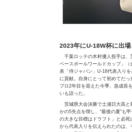
2023年にU-18W杯に
千葉ロッテの木村優人投手は、茨城・霞
ベースボールワールドカップ」（
表「侍ジャパン」U-18代表入り
に貢献。自身にとって初めてだっ
プロ2年目を迎えた今季、急成長
いも語った。
茨城県大会決勝で土浦日大高と対
かの5失点を喫し、“最後の夏”も
の大きな目標はドラフト」と必死
から代表入りを伝えられたのは、