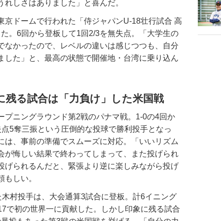
うれしさはありました」と喜んだ。
ドームで行われた「侍ジャパンU-18壮行試合 高
った。6回から登板して1回2/3を無失点。「大学生の
でなかったので、レベルの違いは感じつつも、自分
ました」と、最高の状態で開催地・台湾に乗り込ん
に残る試合は「力負け」した米国戦
プニングラウンド第2戦のパナマ戦。1-0の4回か
失点5奪三振という圧倒的な投球で勝利投手となっ
には、事前の準備でスムーズに対応。「いいリズム
会が悔しい結果で終わってしまって、また投げられ
投げられるんだと、緊張より逆に楽しみながら投げ
頼もしい。
た木村投手は、大会通算3試合に登板。計6イニング
1.17で初の世界一に貢献した。しかし印象に残る試合