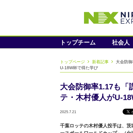
トップチーム
社会人
トップページ
新着記事
大会防御
U-18W杯で得た学び
大会防御率1.17も
テ・木村優人がU-1
2025.7.21
千葉ロッテの木村優人投手は、茨城・霞