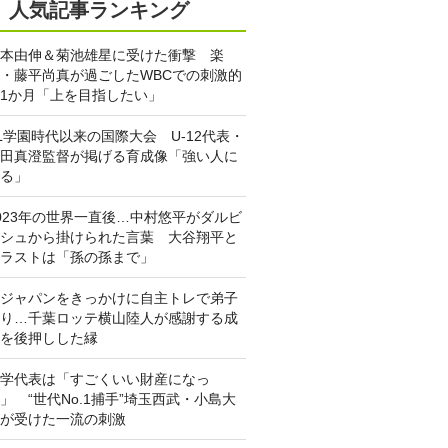
人気記事ランキング
本由伸＆菊池雄星に受けた衝撃 楽
・藤平尚真が過ごしたWBCでの刺激的
1か月「上を目指したい」
L学園時代以来の国際大会 U-12代表・
田真澄監督が掲げる育成像「強い人に
る」
023年の世界一直後…中村悠平がダルビ
シュから掛けられた言葉 大谷翔平と
ラストは「孫の孫まで」
ジャパンをきっかけに自主トレで弟子
り…千葉ロッテ横山陸人が感謝する成
を後押しした縁
学代表は「すごくいい財産になっ
」 “世代No.1捕手”埼玉西武・小島大
が受けた一流の刺激