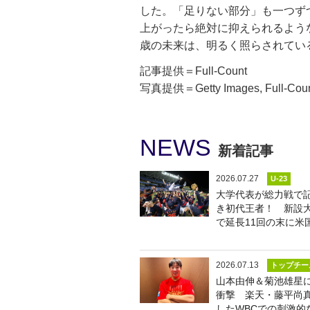
した。「足りない部分」も一つず
上がったら絶対に抑えられるよう
歳の未来は、明るく照らされてい
記事提供＝Full-Count
写真提供＝Getty Images, Full-Cou
NEWS
新着記事
2026.07.27
U-23
大学代表が総力戦で
き初代王者！ 新設
で延長11回の末に米
2026.07.13
トップチー
山本由伸＆菊池雄星
衝撃 楽天・藤平尚
したWBCでの刺激的