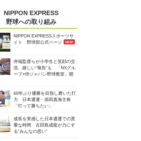
NIPPON EXPRESS
野球への取り組み
NIPPON EXPRESSスポーツサ
イト 野球部公式ページ
NEW!
井端監督らが小学生と笑顔の交
流…嬉しい“報告”も 「NXグル
ープ×侍ジャパン野球教室」開
60年ぶり優勝を目指し磨いた打
力 日本通運・添田真海主将
「打って勝ちたい」
成長を実感した日本通運での貴
重な時間 古田島成龍が力にす
る“みんなの思い”