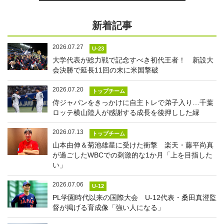
新着記事
2026.07.27
U-23
大学代表が総力戦で記念すべき初代王者！ 新設大
会決勝で延長11回の末に米国撃破
2026.07.20
トップチーム
侍ジャパンをきっかけに自主トレで弟子入り…千葉
ロッテ横山陸人が感謝する成長を後押しした縁
2026.07.13
トップチーム
山本由伸＆菊池雄星に受けた衝撃 楽天・藤平尚真
が過ごしたWBCでの刺激的な1か月「上を目指した
い」
2026.07.06
U-12
PL学園時代以来の国際大会 U-12代表・桑田真澄監
督が掲げる育成像「強い人になる」