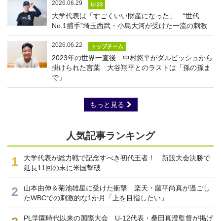
2026.06.29
U-23
大学代表は「すごくいい財産になった」 “世代
No.1捕手”埼玉西武・小島大河が受けた一流の刺激
2026.06.22
トップチーム
2023年の世界一直後…中村悠平がダルビッシュから
掛けられた言葉 大谷翔平とのラストは「孫の孫ま
で」
もっと見る
人気記事ランキング
大学代表が総力戦で記念すべき初代王者！ 新設大会決勝で
1
延長11回の末に米国撃破
山本由伸＆菊池雄星に受けた衝撃 楽天・藤平尚真が過ごし
2
たWBCでの刺激的な1か月「上を目指したい」
PL学園時代以来の国際大会 U-12代表・桑田真澄監督が掲げ