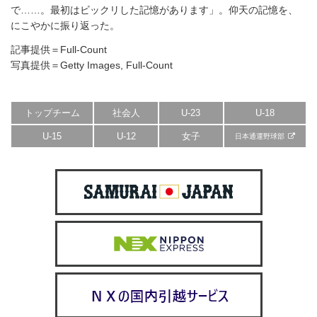
で……。最初はビックリした記憶があります」。仰天の記憶を、
にこやかに振り返った。
記事提供＝Full-Count
写真提供＝Getty Images, Full-Count
トップチーム
社会人
U-23
U-18
U-15
U-12
女子
日本通運野球部