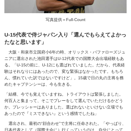
写真提供＝Full-Count
U-15代表で侍ジャパン入り「選んでもらえてよかっ
たなと思います」
大阪・和泉市立国府小6年の時、オリックス・バファローズジュ
ニアに選出された池田選手はU-12代表での国際大会出場経験もあ
る。「U-15の前に、U-12にも選ばれていました。だから、代表経
験はそれなりにはあったので、変な緊張はなかったです。もちろ
ん、慣れていた訳ではないですけど」。15歳で日の丸の主将を務
めたキャプテンシーは、今も生きる。
「結構、今でも覚えていますね。トライアウトは緊張しました。
何百人と集まって、そこでプレーをして選んでいただけるかどう
か。プレッシャーはありました。選ばれないといけない立場でも
あったので『ミスできない』という感情でしたね」
選出され、最初の“顔合わせ”で主将に任命された。「やっぱり、
日本代表として（国際大会に）行くっていうのは、自分にとって