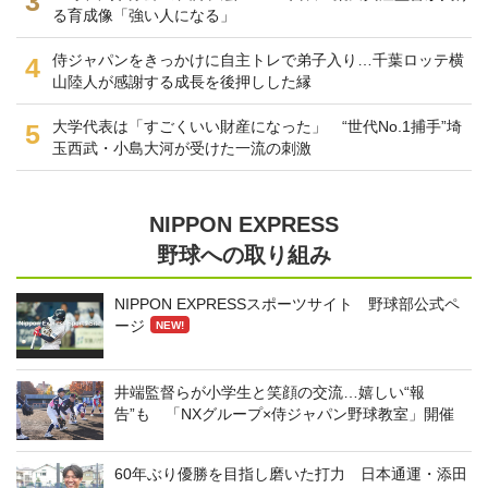
3
る育成像「強い人になる」
侍ジャパンをきっかけに自主トレで弟子入り…千葉ロッテ横
4
山陸人が感謝する成長を後押しした縁
大学代表は「すごくいい財産になった」 “世代No.1捕手”埼
5
玉西武・小島大河が受けた一流の刺激
NIPPON EXPRESS
野球への取り組み
NIPPON EXPRESSスポーツサイト 野球部公式ペ
ージ
NEW!
井端監督らが小学生と笑顔の交流…嬉しい“報
告”も 「NXグループ×侍ジャパン野球教室」開催
60年ぶり優勝を目指し磨いた打力 日本通運・添田