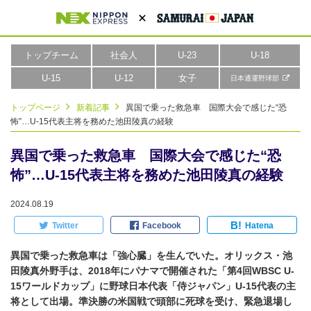
トップチーム
社会人
U-23
U-18
U-15
U-12
女子
日本通運野球部
トップページ
新着記事
異国で乗った救急車 国際大会で感じた“恐
怖”…U-15代表主将を務めた池田陵真の経験
異国で乗った救急車 国際大会で感じた“恐
怖”…U-15代表主将を務めた池田陵真の経験
2024.08.19
B!
Twitter
Facebook
Hatena
異国で乗った救急車は「強心臓」を生んでいた。オリックス・池
田陵真外野手は、2018年にパナマで開催された「第4回WBSC U-
15ワールドカップ」に野球日本代表「侍ジャパン」U-15代表の主
将として出場。準決勝の米国戦で頭部に死球を受け、緊急退場し