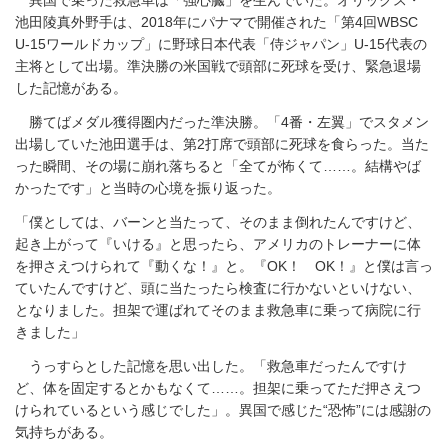
池田陵真外野手は、2018年にパナマで開催された「第4回WBSC
U-15ワールドカップ」に野球日本代表「侍ジャパン」U-15代表の
主将として出場。準決勝の米国戦で頭部に死球を受け、緊急退場
した記憶がある。
勝てばメダル獲得圏内だった準決勝。「4番・左翼」でスタメン
出場していた池田選手は、第2打席で頭部に死球を食らった。当た
った瞬間、その場に崩れ落ちると「全てが怖くて……。結構やば
かったです」と当時の心境を振り返った。
「僕としては、バーンと当たって、そのまま倒れたんですけど、
起き上がって『いける』と思ったら、アメリカのトレーナーに体
を押さえつけられて『動くな！』と。『OK！ OK！』と僕は言っ
ていたんですけど、頭に当たったら検査に行かないといけない、
となりました。担架で運ばれてそのまま救急車に乗って病院に行
きました」
うっすらとした記憶を思い出した。「救急車だったんですけ
ど、体を固定するとかもなくて……。担架に乗ってただ押さえつ
けられているという感じでした」。異国で感じた“恐怖”には感謝の
気持ちがある。