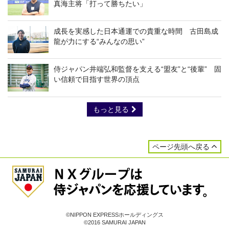
真海主将「打って勝ちたい」
成長を実感した日本通運での貴重な時間 古田島成
龍が力にする“みんなの思い”
侍ジャパン井端弘和監督を支える“盟友”と“後輩” 固
い信頼で目指す世界の頂点
もっと見る
ページ先頭へ戻る
©NIPPON EXPRESSホールディングス
©2016 SAMURAI JAPAN