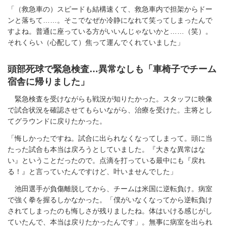
「（救急車の）スピードも結構速くて、救急車内で担架からドー
ンと落ちて……。そこでなぜか冷静になれて笑ってしまったんで
すよね。普通に座っている方がいいんじゃないかと……（笑）。
それくらい（心配して）焦って運んでくれていました」
頭部死球で緊急検査…異常なしも「車椅子でチーム
宿舎に帰りました」
緊急検査を受けながらも戦況が知りたかった。スタッフに映像
で試合状況を確認させてもらいながら、治療を受けた。主将とし
てグラウンドに戻りたかった。
「悔しかったですね。試合に出られなくなってしまって。頭に当
たった試合も本当は戻ろうとしていました。『大きな異常はな
い』ということだったので。点滴を打っている最中にも『戻れ
る！』と言っていたんですけど、叶いませんでした」
池田選手が負傷離脱してから、チームは米国に逆転負け。病室
で強く拳を握るしかなかった。「僕がいなくなってから逆転負け
されてしまったのも悔しさが残りましたね。体はいける感じがし
ていたんで、本当は戻りたかったんです」。無事に病室を出られ