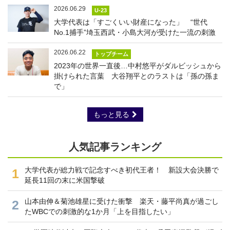
2026.06.29
U-23
大学代表は「すごくいい財産になった」 “世代
No.1捕手”埼玉西武・小島大河が受けた一流の刺激
2026.06.22
トップチーム
2023年の世界一直後…中村悠平がダルビッシュから
掛けられた言葉 大谷翔平とのラストは「孫の孫ま
で」
もっと見る
人気記事ランキング
大学代表が総力戦で記念すべき初代王者！ 新設大会決勝で
1
延長11回の末に米国撃破
山本由伸＆菊池雄星に受けた衝撃 楽天・藤平尚真が過ごし
2
たWBCでの刺激的な1か月「上を目指したい」