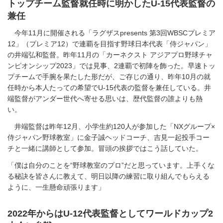
トップチーム監督就任時に明かしたU-15代表監督の
兼任
今年11月に開催される「ラグザスpresents 第3回WBSCプレミア
12」（プレミア12）で連覇を目指す野球日本代表「侍ジャパン」
の井端弘和監督。昨年11月の「カーネクスト アジアプロ野球チャ
ンピオンシップ2023」では見事、2連覇で初陣を飾った。早速トッ
プチームで手腕を果たした形だが、ご存じの通り、昨年10月の就
任時から本人たっての希望でU-15代表の監督を兼任している。井
端監督がアンダー世代へ寄せる思いは、歴代監督の誰よりも熱
い。
井端監督は昨年12月、小学生約120人が参加した「NXグループ×
侍ジャパン野球教室」に金子誠ヘッドコーチ、吉見一起投手コー
チと一緒に講師として参加。冒頭の挨拶ではこう話していた。
「僕は自分のことを“野球教室のプロ”だと思っています。上手くな
る秘訣を皆さんに教えて、明日以降の練習に取り組んでもらえる
ように、一生懸命頑張ります」
2022年からはU-12代表監督としてワールドカップ2