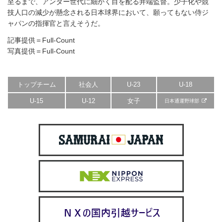
至るまで、アンダー世代に細かく目を配る井端監督。少子化や競
技人口の減少が懸念される日本球界において、願ってもない侍ジ
ャパンの指揮官と言えそうだ。
記事提供＝Full-Count
写真提供＝Full-Count
トップチーム
社会人
U-23
U-18
U-15
U-12
女子
日本通運野球部