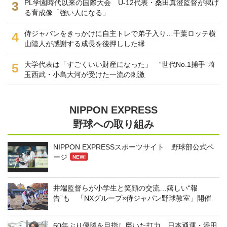
PL学園時代以来の国際大会 U-12代表・桑田真澄監督が掲げ
3
る育成像「強い人になる」
侍ジャパンをきっかけに自主トレで弟子入り…千葉ロッテ横
4
山陸人が感謝する成長を後押しした縁
大学代表は「すごくいい財産になった」 “世代No.1捕手”埼
5
玉西武・小島大河が受けた一流の刺激
NIPPON EXPRESS
野球への取り組み
NIPPON EXPRESSスポーツサイト 野球部公式ペ
ージ
NEW!
井端監督らが小学生と笑顔の交流…嬉しい“報
告”も 「NXグループ×侍ジャパン野球教室」開催
60年ぶり優勝を目指し磨いた打力 日本通運・添田