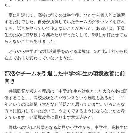
た。
「夏に引退して、高校に行くのは半年後。ひたすら個人的に練習
するだけでした。自分が所属していたチームのグラウンドを訪れ
ても、試合をやっていて使えないことがあった。あるいは、下級
生のために打撃投手を務めたり守ったりして、5球しか打たせても
らえないこともありました」
どうやら中学3年の野球選手をめぐる環境は、30年以上前から現
在まであまり変わっていないようだ。
部活やチームを引退した中学3年生の環境改善に前
向き
井端監督が考える理想は「中学3年生を対象とした大会を冬に開
催すること」。高校受験とのバランスという難題もあるが、「半
年というのは結構（大きな）問題だと思っています。いろいろな
方々に協力していただいて、うまくできるようにならないかと考
えています」と環境改善に乗り出す意気込みだ。
野球への“入口”段階となる幼児や小学生から、中学生、高校生に