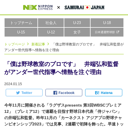
トップチーム
社会人
U-23
U-18
U-15
U-12
女子
日本通運野球部
トップページ
新着記事
「僕は野球教室のプロです」 井端弘和監督が
アンダー世代指導へ情熱を注ぐ理由
「僕は野球教室のプロです」 井端弘和監督
がアンダー世代指導へ情熱を注ぐ理由
2024.01.15
B!
Twitter
Facebook
Hatena
今年11月に開催される「ラグザスpresents 第3回WBSCプレミア
12」（プレミア12）で連覇を目指す野球日本代表「侍ジャパン」
の井端弘和監督。昨年11月の「カーネクスト アジアプロ野球チャ
ンピオンシップ2023」では見事、2連覇で初陣を飾った。早速トッ