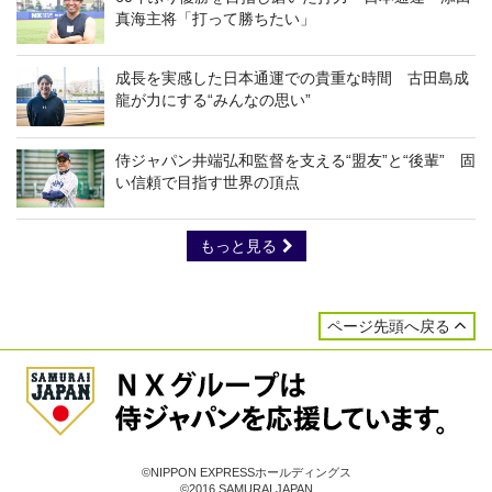
真海主将「打って勝ちたい」
成長を実感した日本通運での貴重な時間 古田島成
龍が力にする“みんなの思い”
侍ジャパン井端弘和監督を支える“盟友”と“後輩” 固
い信頼で目指す世界の頂点
もっと見る
ページ先頭へ戻る
©NIPPON EXPRESSホールディングス
©2016 SAMURAI JAPAN