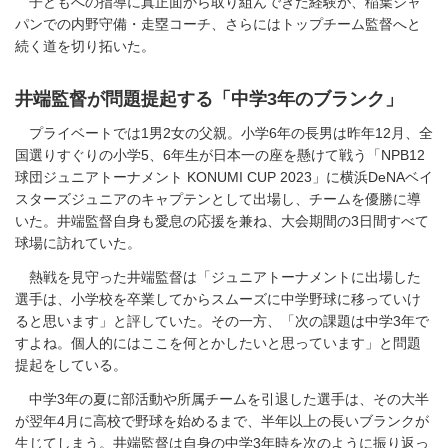
子どもへの指導に真正面から取り組んできた経験が、稲葉ジャ
パンでの内野守備・走塁コーチ、さらにはトップチーム監督へと
続く道を切り拓いた。
井端監督が問題提起する「中学3年のブランク」
プライベートでは1男2女の父親。小学6年の長男は昨年12月、全
国選りすぐりの小学5、6年生が日本一の座を懸けて戦う「NPB12
球団ジュニアトーナメント KONUMI CUP 2023」に横浜DeNAベイ
スターズジュニアのキャプテンとして出場し、チームを優勝に導
いた。井端監督自身も愛息の応援を兼ね、大会期間の3日間すべて
球場に訪れていた。
熱戦を見守った井端監督は「ジュニアトーナメントに出場した
選手は、小学校を卒業してからスムーズに中学野球に移っていけ
ると思います」と評していた。その一方、「次の課題は中学3年で
すよね。個人的にはここを何とかしたいと思っています」と問題
提起をしている。
中学3年の夏に部活動や所属チームを引退した選手は、その大半
が翌年4月に高校で野球を始めるまで、半年以上の長いブランクが
生じてしまう。井端監督は自身の中学3年時を次のように振り返っ