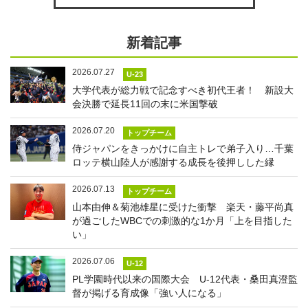
新着記事
2026.07.27
U-23
大学代表が総力戦で記念すべき初代王者！ 新設大
会決勝で延長11回の末に米国撃破
2026.07.20
トップチーム
侍ジャパンをきっかけに自主トレで弟子入り…千葉
ロッテ横山陸人が感謝する成長を後押しした縁
2026.07.13
トップチーム
山本由伸＆菊池雄星に受けた衝撃 楽天・藤平尚真
が過ごしたWBCでの刺激的な1か月「上を目指した
い」
2026.07.06
U-12
PL学園時代以来の国際大会 U-12代表・桑田真澄監
督が掲げる育成像「強い人になる」