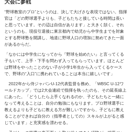
大会に参戦
“野球教室のプロ”というのは、決して大げさな表現ではない。指揮
官は「どの野球選手よりも、子どもたちと接している時間は長い
と思っています。その辺は自信があります」と大きく頷く。それ
というのも、現役引退後に東京都内で幼児から中学生までを対象
とする野球塾を開講し、地道に野球人口の増加に努めてきた一面
があるからだ。
「なかには中学生になってから『野球を始めたい』と言ってくる
子もいて、上手・下手を問わず入ってもらっています。ほとんど
は野球をやったことのない子が小学1年生から入ってくるケース
で、野球の“入口”に携われていることは本当に嬉しいです」
2022年から侍ジャパンU-12代表監督を務め、「WBSC U-12ワ
ールドカップ」では2大会連続で指揮を執ったのも、その延長線上
にあった。「どうしたら上手くなれるのか、子どもたちと一緒に
なって考えることは、自分の勉強にもなります。プロ野球選手に
教えるよりも子どもに教える方が難しいですから、子どもに教え
ることができれば自分の（指導者としての）スキルが上がると感
じています」と充実感を漂わせる。