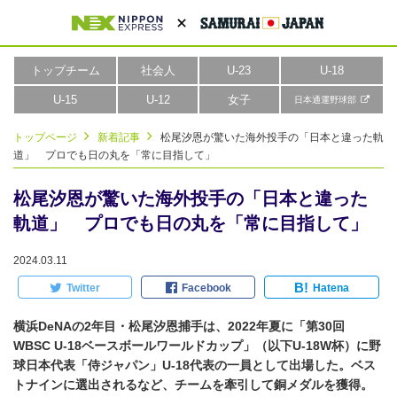
トップチーム
社会人
U-23
U-18
U-15
U-12
女子
日本通運野球部
トップページ
新着記事
松尾汐恩が驚いた海外投手の「日本と違った軌
道」 プロでも日の丸を「常に目指して」
松尾汐恩が驚いた海外投手の「日本と違った
軌道」 プロでも日の丸を「常に目指して」
2024.03.11
B!
Twitter
Facebook
Hatena
横浜DeNAの2年目・松尾汐恩捕手は、2022年夏に「第30回
WBSC U-18ベースボールワールドカップ」（以下U-18W杯）に野
球日本代表「侍ジャパン」U-18代表の一員として出場した。ベス
トナインに選出されるなど、チームを牽引して銅メダルを獲得。