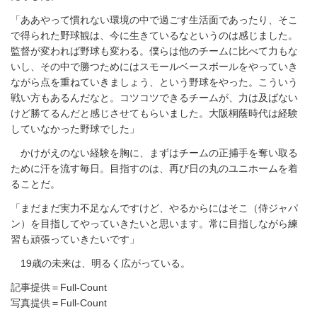
「ああやって慣れない環境の中で過ごす生活面であったり、そこ
で得られた野球観は、今に生きているなというのは感じました。
監督が変われば野球も変わる。僕らは他のチームに比べて力もな
いし、その中で勝つためにはスモールベースボールをやっていき
ながら点を重ねていきましょう、という野球をやった。こういう
戦い方もあるんだなと。コツコツできるチームが、力は及ばない
けど勝てるんだと感じさせてもらいました。大阪桐蔭時代は経験
していなかった野球でした」
かけがえのない経験を胸に、まずはチームの正捕手を奪い取る
ために汗を流す毎日。目指すのは、再び日の丸のユニホームを着
ることだ。
「まだまだ実力不足なんですけど、やるからにはそこ（侍ジャパ
ン）を目指してやっていきたいと思います。常に目指しながら練
習も頑張っていきたいです」
19歳の未来は、明るく広がっている。
記事提供＝Full-Count
写真提供＝Full-Count