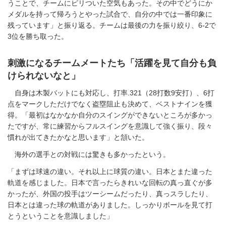
うことで、チームにピリついた空気もあった。その中でどうにか
メダルを持って帰ろうとやった試合で、自分の中では一番印象に
残っています」と振り返る。チームは最後の力を振り絞り、6-2で
3位を勝ち取った。
刺激になるチームメートたち「活躍を見て自分も負
けられないなと」
自身は木製バットにも対応し、打率.321（28打数9安打）、6打
点をマークしただけでなく盗塁阻止も決めて、ベストナインを獲
得。「最初はなかなか自分のスイングができないところが多かっ
たですが、常に練習からフルスイングを意識して強く振り、段々
慣れが出てきたかなと思います」と頷いた。
海外の選手との対戦には驚きも多かったという。
「まずは球速の違い。それ以上に球質の違い。日本とまた違った
軌道を感じました。日本で言ったらきれいな回転の真っ直ぐが多
かったが、外国の投手はツーシームだったり、真っスラしたり、
日本とは違った球の軌道がありました。しっかりボールを見て打
とうということを意識しました」