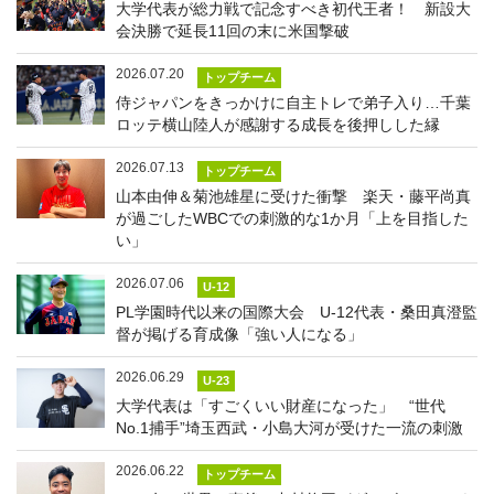
大学代表が総力戦で記念すべき初代王者！ 新設大
会決勝で延長11回の末に米国撃破
2026.07.20
トップチーム
侍ジャパンをきっかけに自主トレで弟子入り…千葉
ロッテ横山陸人が感謝する成長を後押しした縁
2026.07.13
トップチーム
山本由伸＆菊池雄星に受けた衝撃 楽天・藤平尚真
が過ごしたWBCでの刺激的な1か月「上を目指した
い」
2026.07.06
U-12
PL学園時代以来の国際大会 U-12代表・桑田真澄監
督が掲げる育成像「強い人になる」
2026.06.29
U-23
大学代表は「すごくいい財産になった」 “世代
No.1捕手”埼玉西武・小島大河が受けた一流の刺激
2026.06.22
トップチーム