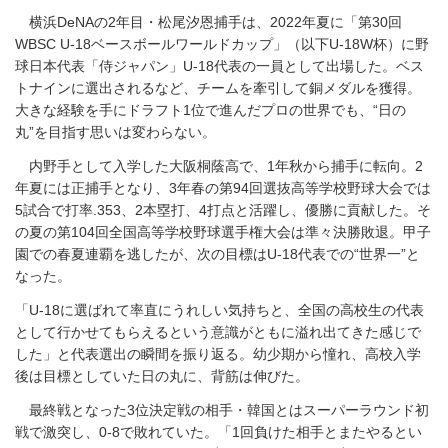
横浜DeNAの2年目・松尾汐恩捕手は、2022年夏に「第30回
WBSC U-18ベースボールワールドカップ」（以下U-18W杯）に野
球日本代表「侍ジャパン」U-18代表の一員として出場した。ベス
トナインに選出されるなど、チームを牽引して銅メダルを獲得。
大きな経験を手にドラフト1位で進んだプロの世界でも、“日の
丸”を目指す思いは変わらない。
内野手として入学した大阪桐蔭高で、1年秋から捕手に転向。2
年夏には正捕手となり、3年春の第94回選抜高等学校野球大会では
5試合で打率.353、2本塁打、4打点と活躍し、優勝に貢献した。そ
の夏の第104回全国高等学校野球選手権大会は準々決勝敗退。甲子
園での春夏連覇を逃したが、次の目標はU-18代表での“世界一”と
なった。
「U-18に選ばれて率直にうれしい気持ちと、全国の高校生の代表
として行かせてもらえるという意識がともに溢れ出てきた感じで
した」と代表選出の瞬間を振り返る。幼少期から憧れ、高校入学
後は目標としていた日の丸に、背筋は伸びた。
最終戦となった3位決定戦の相手・韓国とはスーパーラウンド初
戦で激突し、0-8で敗れていた。「1回負けた相手とまたやるとい