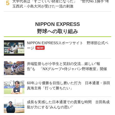
大学代表は「すごくいい財産になった」 “世代No.1捕手”埼
5
玉西武・小島大河が受けた一流の刺激
NIPPON EXPRESS
野球への取り組み
NIPPON EXPRESSスポーツサイト 野球部公式ペ
ージ
NEW!
井端監督らが小学生と笑顔の交流…嬉しい“報
告”も 「NXグループ×侍ジャパン野球教室」開催
60年ぶり優勝を目指し磨いた打力 日本通運・添田
真海主将「打って勝ちたい」
成長を実感した日本通運での貴重な時間 古田島成
龍が力にする“みんなの思い”