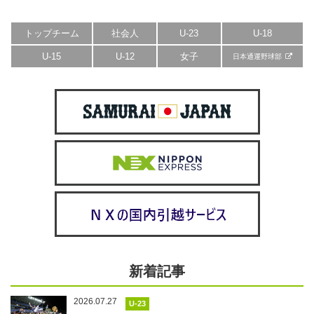
トップチーム
社会人
U-23
U-18
U-15
U-12
女子
日本通運野球部
新着記事
2026.07.27
U-23