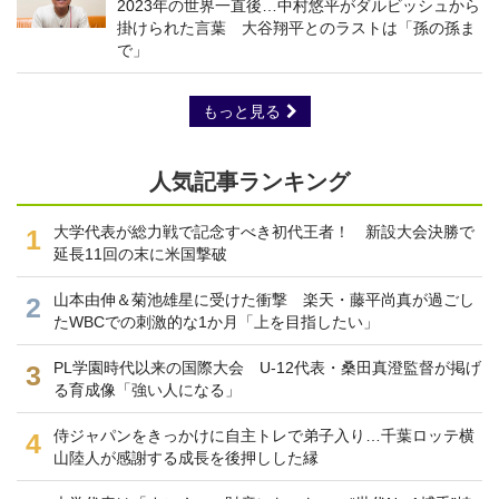
2023年の世界一直後…中村悠平がダルビッシュから
掛けられた言葉 大谷翔平とのラストは「孫の孫ま
で」
もっと見る
人気記事ランキング
大学代表が総力戦で記念すべき初代王者！ 新設大会決勝で
1
延長11回の末に米国撃破
山本由伸＆菊池雄星に受けた衝撃 楽天・藤平尚真が過ごし
2
たWBCでの刺激的な1か月「上を目指したい」
PL学園時代以来の国際大会 U-12代表・桑田真澄監督が掲げ
3
る育成像「強い人になる」
侍ジャパンをきっかけに自主トレで弟子入り…千葉ロッテ横
4
山陸人が感謝する成長を後押しした縁