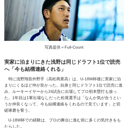
写真提供＝Full-Count
実家に泊まりにきた浅野は同じドラフト1位で読売
へ「今も結構連絡くれる」
特に浅野翔吾外野手（高松商業高）は、U-18W杯後に実家に泊
まりにくるほど仲が良かった。自身と同じドラフト1位で読売に進
み、ルーキーイヤーから24試合に出場してプロ初本塁打も放っ
た。1年目は1軍出場なしだった松尾選手は「なんか気が合うとい
うか仲良くなって、今も結構連絡をくれるので見ています」と切
磋琢磨を誓う。
U-18W杯での経験は、プロの舞台に進む前に多くの気付きをも
たらした。