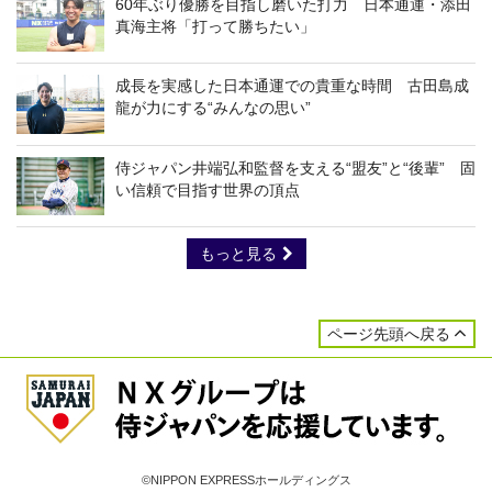
60年ぶり優勝を目指し磨いた打力 日本通運・添田
真海主将「打って勝ちたい」
成長を実感した日本通運での貴重な時間 古田島成
龍が力にする“みんなの思い”
侍ジャパン井端弘和監督を支える“盟友”と“後輩” 固
い信頼で目指す世界の頂点
もっと見る
ページ先頭へ戻る
©NIPPON EXPRESSホールディングス