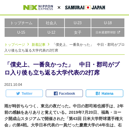
トップチーム
社会人
U-23
U-18
U-15
U-12
女子
日本通運野球部
トップページ
新着記事
「僕史上、一番良かった」 中日・郡司がプロ
入り後も立ち返る大学代表の2打席
「僕史上、一番良かった」 中日・郡司がプ
ロ入り後も立ち返る大学代表の2打席
2021.10.04
B!
Twitter
Facebook
Hatena
雨が時折ちらつく、東北の夜だった。中日の郡司裕也捕手は、2年
前の感触をありありと覚えている。2019年7月20日、福島・ヨー
ク開成山スタジアムで開催された「第43回 日米大学野球選手権大
会」の第4戦。大学日本代表の一員だった慶應大学の4年生は、右