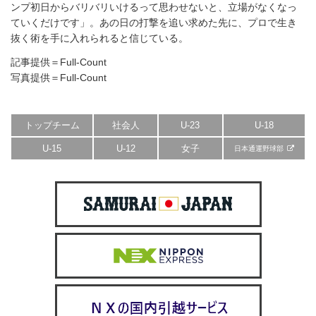
ンプ初日からバリバリいけるって思わせないと、立場がなくなっ
ていくだけです」。あの日の打撃を追い求めた先に、プロで生き
抜く術を手に入れられると信じている。
記事提供＝Full-Count
写真提供＝Full-Count
トップチーム
社会人
U-23
U-18
U-15
U-12
女子
日本通運野球部