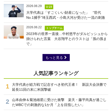
2026.06.29
U-23
大学代表は「すごくいい財産になった」 “世代
No.1捕手”埼玉西武・小島大河が受けた一流の刺激
2026.06.22
トップチーム
2023年の世界一直後…中村悠平がダルビッシュから
掛けられた言葉 大谷翔平とのラストは「孫の孫ま
で」
もっと見る
人気記事ランキング
大学代表が総力戦で記念すべき初代王者！ 新設大会決勝で
1
延長11回の末に米国撃破
山本由伸＆菊池雄星に受けた衝撃 楽天・藤平尚真が過ごし
2
たWBCでの刺激的な1か月「上を目指したい」