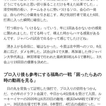
どうにでもなれと思い切り振ることだけを考えた結果でした」。
滞空時間の長い、チームをさらに勢いづけるソロ。会心の一発
は、自らの中に小爆発を引き起こす。再び先頭打者で迎えた6回、
打席に入った瞬間に確信した。
「打つ前から『いけるな』っていう、年に1回あるかないかの感覚
に襲われました。打てる時って、構えた時からハマる感覚がある
んです。ジャパンの試合で出るかって感じでしたけどね」
湧き上がる自信に、嘘はなかった。今度は左中間へのソロ。8点
差に広げ、ダメを押した。試合は9-1で大勝。再加速した侍ジャパ
ン大学代表は、神宮球場で行われた最終第5戦も6-1で勝利し、3大
会ぶり19回目の優勝を決めた。
プロ入り後も参考にする福島の一戦「困ったらあの
時の動画を見る」
日の丸を背負って証明した強打で、プロ入りの切符をつかん
だ。その年のドラフト会議で、中日から4位指名を受けて入団。ル
ーキーイヤーの2020年は6月23日の敵地・横浜DeNA戦で1軍デビ
ュー。30試合出場で打率.156、0本塁打、4打点の成績だった。一