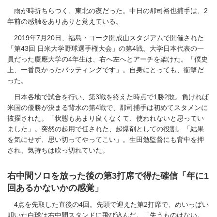
雨が時折ちらつく、東北の夜だった。中日の郡司裕也捕手は、2
年前の感触をありありと覚えている。
2019年7月20日、福島・ヨーク開成山スタジアムで開催された
「第43回 日米大学野球選手権大会」の第4戦。大学日本代表の一
員だった慶應大学の4年生は、右へ左へとアーチを架けた。「僕史
上、一番良かったバッティングです」。自身にとっても、衝撃だ
った。
日本各地で試合を行い、第3戦を終えた時点で1勝2敗。負ければ
米国の優勝が決まる背水の第4戦で、郡司捕手は初めてスタメンに
抜擢された。「状態もあまり良くなくて、使われないと思ってい
ました」。突然の起用で任された、起爆剤としての役割。「結果
を気にせず、思い切ってやってこい」。生田勉監督にも背中を押
され、気持ちは吹っ切れていた。
右中間ソロを放った後の第3打席で得た確信「年に1
回あるかないかの感覚」
4点を先取した直後の4回。先頭で迎えた第2打席で、めいっぱい
叩いた白球は右中間スタンドに飛び込んだ。「失うものはない。