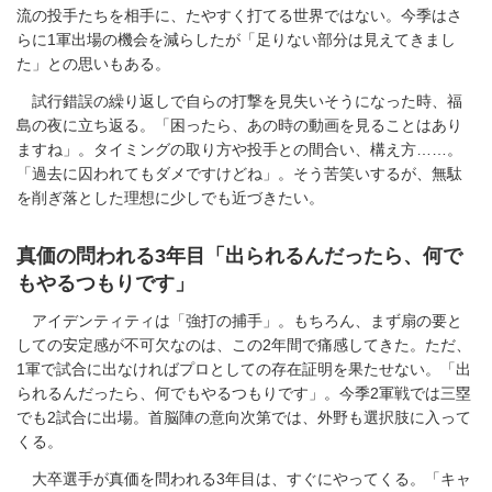
流の投手たちを相手に、たやすく打てる世界ではない。今季はさ
らに1軍出場の機会を減らしたが「足りない部分は見えてきまし
た」との思いもある。
試行錯誤の繰り返しで自らの打撃を見失いそうになった時、福
島の夜に立ち返る。「困ったら、あの時の動画を見ることはあり
ますね」。タイミングの取り方や投手との間合い、構え方……。
「過去に囚われてもダメですけどね」。そう苦笑いするが、無駄
を削ぎ落とした理想に少しでも近づきたい。
真価の問われる3年目「出られるんだったら、何で
もやるつもりです」
アイデンティティは「強打の捕手」。もちろん、まず扇の要と
しての安定感が不可欠なのは、この2年間で痛感してきた。ただ、
1軍で試合に出なければプロとしての存在証明を果たせない。「出
られるんだったら、何でもやるつもりです」。今季2軍戦では三塁
でも2試合に出場。首脳陣の意向次第では、外野も選択肢に入って
くる。
大卒選手が真価を問われる3年目は、すぐにやってくる。「キャ