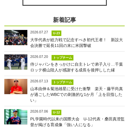
新着記事
2026.07.27
U-23
大学代表が総力戦で記念すべき初代王者！ 新設大
会決勝で延長11回の末に米国撃破
2026.07.20
トップチーム
侍ジャパンをきっかけに自主トレで弟子入り…千葉
ロッテ横山陸人が感謝する成長を後押しした縁
2026.07.13
トップチーム
山本由伸＆菊池雄星に受けた衝撃 楽天・藤平尚真
が過ごしたWBCでの刺激的な1か月「上を目指した
い」
2026.07.06
U-12
PL学園時代以来の国際大会 U-12代表・桑田真澄監
督が掲げる育成像「強い人になる」