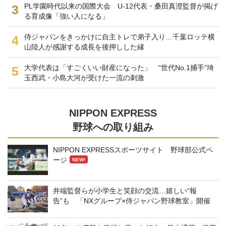
PL学園時代以来の国際大会 U-12代表・桑田真澄監督が掲げ
3
る育成像「強い人になる」
侍ジャパンをきっかけに自主トレで弟子入り…千葉ロッテ横
4
山陸人が感謝する成長を後押しした縁
大学代表は「すごくいい財産になった」 “世代No.1捕手”埼
5
玉西武・小島大河が受けた一流の刺激
NIPPON EXPRESS
野球への取り組み
NIPPON EXPRESSスポーツサイト 野球部公式ペ
ージ
NEW!
井端監督らが小学生と笑顔の交流…嬉しい“報
告”も 「NXグループ×侍ジャパン野球教室」開催