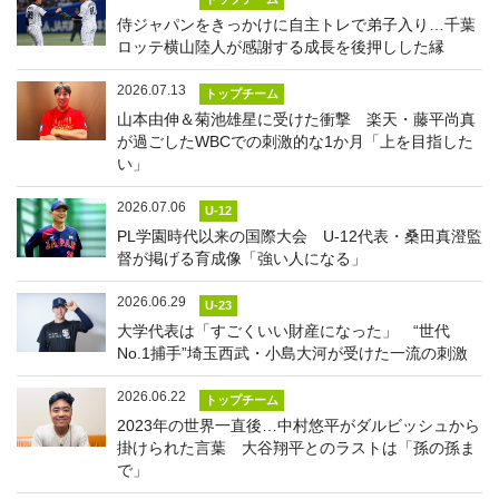
侍ジャパンをきっかけに自主トレで弟子入り…千葉
ロッテ横山陸人が感謝する成長を後押しした縁
2026.07.13
トップチーム
山本由伸＆菊池雄星に受けた衝撃 楽天・藤平尚真
が過ごしたWBCでの刺激的な1か月「上を目指した
い」
2026.07.06
U-12
PL学園時代以来の国際大会 U-12代表・桑田真澄監
督が掲げる育成像「強い人になる」
2026.06.29
U-23
大学代表は「すごくいい財産になった」 “世代
No.1捕手”埼玉西武・小島大河が受けた一流の刺激
2026.06.22
トップチーム
2023年の世界一直後…中村悠平がダルビッシュから
掛けられた言葉 大谷翔平とのラストは「孫の孫ま
で」