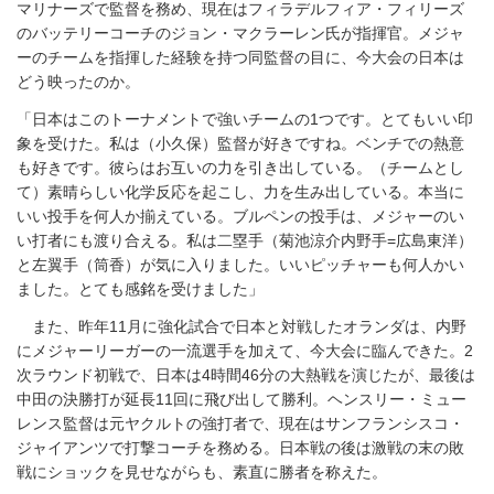
マリナーズで監督を務め、現在はフィラデルフィア・フィリーズ
のバッテリーコーチのジョン・マクラーレン氏が指揮官。メジャ
ーのチームを指揮した経験を持つ同監督の目に、今大会の日本は
どう映ったのか。
「日本はこのトーナメントで強いチームの1つです。とてもいい印
象を受けた。私は（小久保）監督が好きですね。ベンチでの熱意
も好きです。彼らはお互いの力を引き出している。（チームとし
て）素晴らしい化学反応を起こし、力を生み出している。本当に
いい投手を何人か揃えている。ブルペンの投手は、メジャーのい
い打者にも渡り合える。私は二塁手（菊池涼介内野手=広島東洋）
と左翼手（筒香）が気に入りました。いいピッチャーも何人かい
ました。とても感銘を受けました」
また、昨年11月に強化試合で日本と対戦したオランダは、内野
にメジャーリーガーの一流選手を加えて、今大会に臨んできた。2
次ラウンド初戦で、日本は4時間46分の大熱戦を演じたが、最後は
中田の決勝打が延長11回に飛び出して勝利。ヘンスリー・ミュー
レンス監督は元ヤクルトの強打者で、現在はサンフランシスコ・
ジャイアンツで打撃コーチを務める。日本戦の後は激戦の末の敗
戦にショックを見せながらも、素直に勝者を称えた。