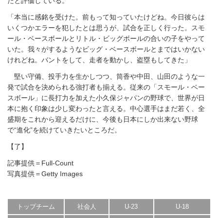
たと評価している。
「本当に感銘を受けた。前もって知っていたけどね。今日彼らは
いくつかエラーを犯したとは思うが、試合を正しく行った。スモ
ール・ベースボールとリトル・ビッグボールの合いの子をやって
いた。我々がするようなビッグ・ベースボールとまではいかない
けれどね。バントをして、走者を動かし、盗塁もしてきた」
堅い守備、投手力を生かしつつ、筒香や中田、山田のような一
発で試合を決められる強打者も揃える。従来の「スモール・ベー
スボール」に長打力を加えた小久保ジャパンの野球で、世界が日
本に抱く印象は少し変わったと言える。中心選手はまだ若く、全
盛期をこれから迎えるだけに、今後も日本にしか出来ない野球
で“進化”を続けていきたいところだ。
【了】
記事提供＝Full-Count
写真提供＝Getty Images
トップチーム
社会人
U-23
U-18