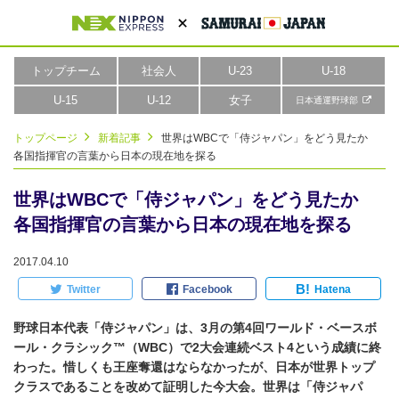
トップチーム
社会人
U-23
U-18
U-15
U-12
女子
日本通運野球部
トップページ
新着記事
世界はWBCで「侍ジャパン」をどう見たか
各国指揮官の言葉から日本の現在地を探る
世界はWBCで「侍ジャパン」をどう見たか
各国指揮官の言葉から日本の現在地を探る
2017.04.10
B!
Twitter
Facebook
Hatena
野球日本代表「侍ジャパン」は、3月の第4回ワールド・ベースボ
ール・クラシック™（WBC）で2大会連続ベスト4という成績に終
わった。惜しくも王座奪還はならなかったが、日本が世界トップ
クラスであることを改めて証明した今大会。世界は「侍ジャパ