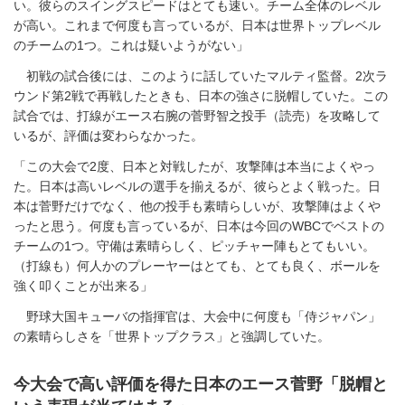
い。彼らのスイングスピードはとても速い。チーム全体のレベル
が高い。これまで何度も言っているが、日本は世界トップレベル
のチームの1つ。これは疑いようがない」
初戦の試合後には、このように話していたマルティ監督。2次ラ
ウンド第2戦で再戦したときも、日本の強さに脱帽していた。この
試合では、打線がエース右腕の菅野智之投手（読売）を攻略して
いるが、評価は変わらなかった。
「この大会で2度、日本と対戦したが、攻撃陣は本当によくやっ
た。日本は高いレベルの選手を揃えるが、彼らとよく戦った。日
本は菅野だけでなく、他の投手も素晴らしいが、攻撃陣はよくや
ったと思う。何度も言っているが、日本は今回のWBCでベストの
チームの1つ。守備は素晴らしく、ピッチャー陣もとてもいい。
（打線も）何人かのプレーヤーはとても、とても良く、ボールを
強く叩くことが出来る」
野球大国キューバの指揮官は、大会中に何度も「侍ジャパン」
の素晴らしさを「世界トップクラス」と強調していた。
今大会で高い評価を得た日本のエース菅野「脱帽と