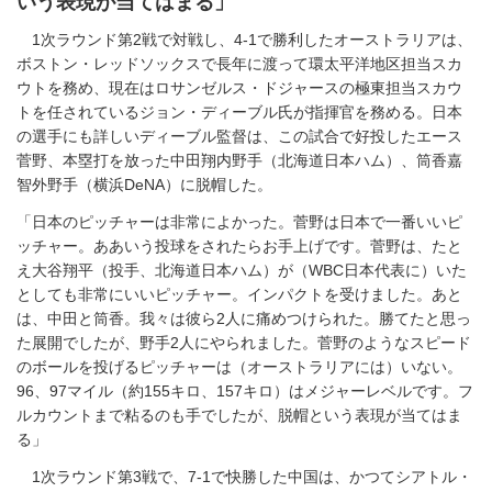
いう表現が当てはまる」
1次ラウンド第2戦で対戦し、4-1で勝利したオーストラリアは、
ボストン・レッドソックスで長年に渡って環太平洋地区担当スカ
ウトを務め、現在はロサンゼルス・ドジャースの極東担当スカウ
トを任されているジョン・ディーブル氏が指揮官を務める。日本
の選手にも詳しいディーブル監督は、この試合で好投したエース
菅野、本塁打を放った中田翔内野手（北海道日本ハム）、筒香嘉
智外野手（横浜DeNA）に脱帽した。
「日本のピッチャーは非常によかった。菅野は日本で一番いいピ
ッチャー。ああいう投球をされたらお手上げです。菅野は、たと
え大谷翔平（投手、北海道日本ハム）が（WBC日本代表に）いた
としても非常にいいピッチャー。インパクトを受けました。あと
は、中田と筒香。我々は彼ら2人に痛めつけられた。勝てたと思っ
た展開でしたが、野手2人にやられました。菅野のようなスピード
のボールを投げるピッチャーは（オーストラリアには）いない。
96、97マイル（約155キロ、157キロ）はメジャーレベルです。フ
ルカウントまで粘るのも手でしたが、脱帽という表現が当てはま
る」
1次ラウンド第3戦で、7-1で快勝した中国は、かつてシアトル・