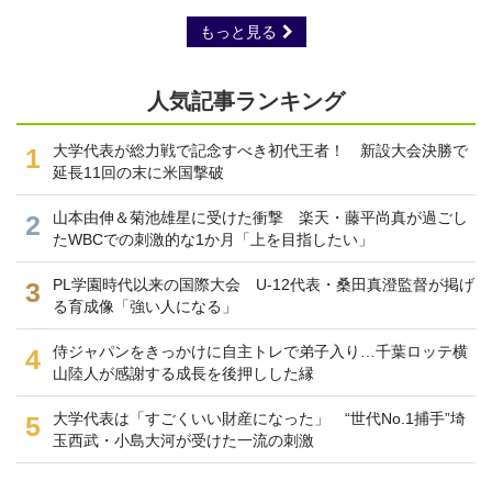
もっと見る
人気記事ランキング
大学代表が総力戦で記念すべき初代王者！ 新設大会決勝で
1
延長11回の末に米国撃破
山本由伸＆菊池雄星に受けた衝撃 楽天・藤平尚真が過ごし
2
たWBCでの刺激的な1か月「上を目指したい」
PL学園時代以来の国際大会 U-12代表・桑田真澄監督が掲げ
3
る育成像「強い人になる」
侍ジャパンをきっかけに自主トレで弟子入り…千葉ロッテ横
4
山陸人が感謝する成長を後押しした縁
大学代表は「すごくいい財産になった」 “世代No.1捕手”埼
5
玉西武・小島大河が受けた一流の刺激