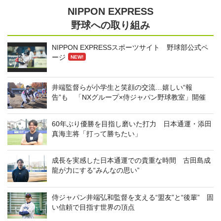
NIPPON EXPRESS
野球への取り組み
NIPPON EXPRESSスポーツサイト 野球部公式ペ
ージ
NEW!
井端監督らが小学生と笑顔の交流…嬉しい“報
告”も 「NXグループ×侍ジャパン野球教室」開催
60年ぶり優勝を目指し磨いた打力 日本通運・添田
真海主将「打って勝ちたい」
成長を実感した日本通運での貴重な時間 古田島成
龍が力にする“みんなの思い”
侍ジャパン井端弘和監督を支える“盟友”と“後輩” 固
い信頼で目指す世界の頂点