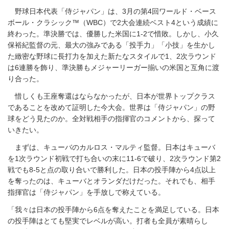
野球日本代表「侍ジャパン」は、3月の第4回ワールド・ベース
ボール・クラシック™（WBC）で2大会連続ベスト4という成績に
終わった。準決勝では、優勝した米国に1-2で惜敗。しかし、小久
保裕紀監督の元、最大の強みである「投手力」「小技」を生かし
た緻密な野球に長打力を加えた新たなスタイルで1、2次ラウンド
は6連勝を飾り、準決勝もメジャーリーガー揃いの米国と互角に渡
り合った。
惜しくも王座奪還はならなかったが、日本が世界トップクラス
であることを改めて証明した今大会。世界は「侍ジャパン」の野
球をどう見たのか。全対戦相手の指揮官のコメントから、探って
いきたい。
まずは、キューバのカルロス・マルティ監督。日本はキューバ
を1次ラウンド初戦で打ち合いの末に11-6で破り、2次ラウンド第2
戦でも8-5と点の取り合いで勝利した。日本の投手陣から4点以上
を奪ったのは、キューバとオランダだけだった。それでも、相手
指揮官は「侍ジャパン」を手放しで称えている。
「我々は日本の投手陣から6点を奪えたことを満足している。日本
の投手陣はとても堅実でレベルが高い。打者も全員が素晴らし