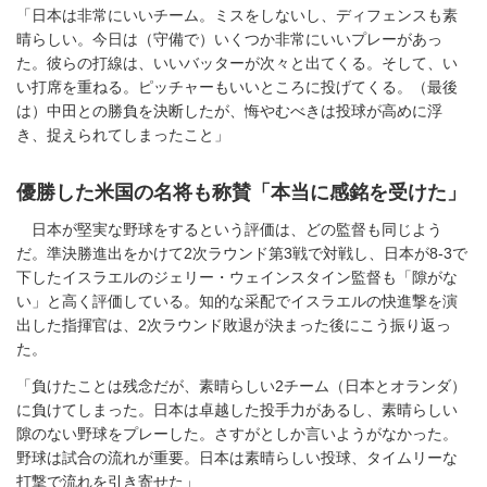
「日本は非常にいいチーム。ミスをしないし、ディフェンスも素
晴らしい。今日は（守備で）いくつか非常にいいプレーがあっ
た。彼らの打線は、いいバッターが次々と出てくる。そして、い
い打席を重ねる。ピッチャーもいいところに投げてくる。（最後
は）中田との勝負を決断したが、悔やむべきは投球が高めに浮
き、捉えられてしまったこと」
優勝した米国の名将も称賛「本当に感銘を受けた」
日本が堅実な野球をするという評価は、どの監督も同じよう
だ。準決勝進出をかけて2次ラウンド第3戦で対戦し、日本が8-3で
下したイスラエルのジェリー・ウェインスタイン監督も「隙がな
い」と高く評価している。知的な采配でイスラエルの快進撃を演
出した指揮官は、2次ラウンド敗退が決まった後にこう振り返っ
た。
「負けたことは残念だが、素晴らしい2チーム（日本とオランダ）
に負けてしまった。日本は卓越した投手力があるし、素晴らしい
隙のない野球をプレーした。さすがとしか言いようがなかった。
野球は試合の流れが重要。日本は素晴らしい投球、タイムリーな
打撃で流れを引き寄せた」