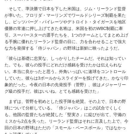
そして、準決勝で日本を下した米国は、ジム・リーランド監督
が率いた。フロリダ・マーリンズでワールドシリーズ制覇を果た
し、ピッツバーグ・パイレーツやデトロイト・タイガースを地区
優勝の常連に押し上げてきた名将は、米国を初のWBC制覇に牽
引。スーパースターの選手たちを、1つのチームとしてまとめ上げ
る手腕に優れたリーランド監督の目に、力を合わせることで強大
な力を発揮する「侍ジャパン」の野球は新鮮に映ったようだ。
「彼らは基礎に忠実な、しっかりしたチームだ。それは知ってい
た。でも、彼らの投手にどれだけ感銘を受けたかは伝えられな
い。本当に良かったと思う。外角いっぱいに速球をコントロール
していた。彼らは3ボールからスライダーを投げてきた。かなり印
象的だった。今夜の日本の先発投手（菅野）、彼はメジャーリー
グ級の投手だ。彼はいいね。とても感銘を受けた」
まずは、菅野を初めとした投手陣を絶賛。その上で、日本の野
球について分析している。「侍ジャパン」はこの試合でくしく
も、他国の監督たちが絶賛した「堅実さ」に綻びが出て、守備の
ミスから2点を失った。リーランド監督はそれに言及した上で、今
回の日本の野球はただの「スモール・ベースボール」ではなかっ