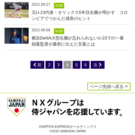
2021.09.27
U-23
元U-23代表・オリックス5年目右腕が明かす コロ
ンビアでつかんだ成長のヒント
2021.09.06
U-23
横浜DeNA大型右腕が忘れられないU-23での一幕
稲葉監督が最初に伝えた言葉とは
前
2
3
4
5
6
次
ページ先頭へ戻る
©NIPPON EXPRESSホールディングス
©2016 SAMURAI JAPAN