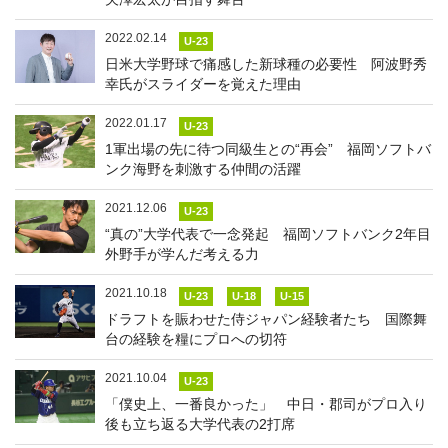
2022.02.14
U-23
日米大学野球で痛感した新球種の必要性 阿波野秀
幸氏がスライダーを覚えた理由
2022.01.17
U-23
1軍出場の先に待つ同級生との“再会” 福岡ソフトバ
ンク海野を刺激する仲間の活躍
2021.12.06
U-23
“真の”大学代表で一念発起 福岡ソフトバンク2年目
外野手が学んだ考える力
2021.10.18
U-23
U-18
U-15
ドラフトを賑わせた侍ジャパン経験者たち 国際舞
台の経験を糧にプロへの切符
2021.10.04
U-23
「僕史上、一番良かった」 中日・郡司がプロ入り
後も立ち返る大学代表の2打席