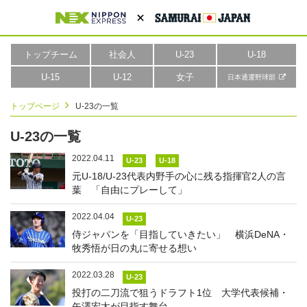
トップチーム
社会人
U-23
U-18
U-15
U-12
女子
日本通運野球部
トップページ
U-23の一覧
U-23の一覧
2022.04.11
U-23
U-18
元U-18/U-23代表内野手の心に残る指揮官2人の言
葉 「自由にプレーして」
2022.04.04
U-23
侍ジャパンを「目指していきたい」 横浜DeNA・
牧秀悟が日の丸に寄せる想い
2022.03.28
U-23
投打の二刀流で狙うドラフト1位 大学代表候補・
矢澤宏太が目指す舞台