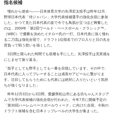
指名候補
憧れから使命へ――日本体育大学の矢澤宏太投手は昨年12月、
野球日本代表「侍ジャパン」大学代表候補選手の強化合宿に参加
した。かつて見た日本代表の姿で今でも鳥肌が立つほど興奮した
のは、2009年「第2回ワールド・ベースボール・クラシック™」
（WBC）で優勝を決めたイチロー氏の一打。日本代表に強く憧れ
る二刀流は強化合宿で、ドラフト1位指名でのプロ入りと日の丸を
背負って戦う想いを強くした。
3日間と限られた時間でも収穫を手にした。矢澤投手は充実感を
にじませて振り返る。
「投手としても野手としても一番を目指しています。その中で、
日本代表に入ってプレーすることは成長やアピールに繋がりま
す。注目してもらうためにも代表には絶対に入りたいという気持
ちが強くなりました」
昨年12月3日から3日間、愛媛県松山市にある坊ちゃんスタジア
ムで大学代表候補の強化合宿が行われた。今年7月に開催予定の
「第30回ハーレムベースボールウィーク」に向けた合宿。今秋の
ドラフト候補を含む日本トップレベルの大学生が集まった。