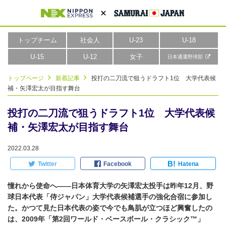
トップチーム
社会人
U-23
U-18
U-15
U-12
女子
日本通運野球部
トップページ
新着記事
投打の二刀流で狙うドラフト1位 大学代表候
補・矢澤宏太が目指す舞台
投打の二刀流で狙うドラフト1位 大学代表候
補・矢澤宏太が目指す舞台
2022.03.28
B!
Twitter
Facebook
Hatena
憧れから使命へ――日本体育大学の矢澤宏太投手は昨年12月、野
球日本代表「侍ジャパン」大学代表候補選手の強化合宿に参加し
た。かつて見た日本代表の姿で今でも鳥肌が立つほど興奮したの
は、2009年「第2回ワールド・ベースボール・クラシック™」