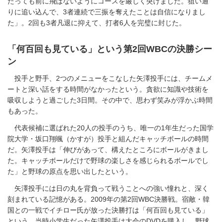
たっても前に飛ばないようにコースを厳しく突けました。狙い通
りに追い込んで、3者連続で三振を奪えたことは自信になりまし
た」。2回も3者凡退に抑えて、打者6人を完璧に封じた。
「何百回も見ている」という第2回WBCの決勝シー
ン
投手と野手、2つのメニューをこなした矢澤投手には、チームメ
ートと深い話をする時間がなかったという。貪欲に知識や技術を
吸収しようと過ごした3日間。その中で、思わず笑みが浮かぶ時間
もあった。
代表候補に選ばれた20人の投手のうち、唯一の1年生だった国学
院大学・坂口翔颯（かすが）投手と組んだキャッチボールの時間
だ。矢澤投手は「伸びがあって、構えたところにボールがきまし
た。キャッチボールだけで野球の楽しさを感じられるボールでし
た」と野球の原点を思い出したという。
矢澤投手には日の丸を背負って戦うことへの強い憧れと、深く
刻まれている記憶がある。2009年の第2回WBC決勝戦。宿敵・韓
国との一戦でイチロー氏が放った決勝打は「何百回も見ている」
という。当時小学生だった矢澤投手は大会のDVDを購入し、野球