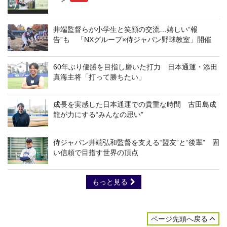
井端監督らが小学生と笑顔の交流…嬉しい“報
告”も 「NXグループ×侍ジャパン野球教室」開催
60年ぶり優勝を目指し磨いた打力 日本通運・添田
真海主将「打って勝ちたい」
成長を実感した日本通運での貴重な時間 古田島成
龍が力にする“みんなの思い”
侍ジャパン井端弘和監督を支える“盟友”と“後輩” 固
い信頼で目指す世界の頂点
もっと見る
ページ先頭へ戻る