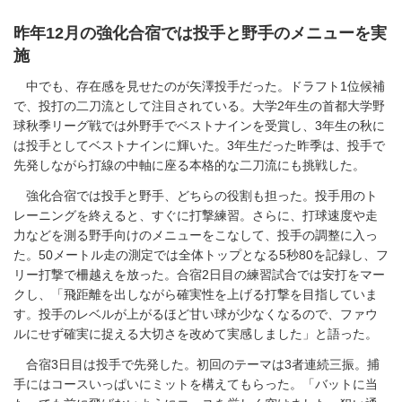
昨年12月の強化合宿では投手と野手のメニューを実
施
中でも、存在感を見せたのが矢澤投手だった。ドラフト1位候補
で、投打の二刀流として注目されている。大学2年生の首都大学野
球秋季リーグ戦では外野手でベストナインを受賞し、3年生の秋に
は投手としてベストナインに輝いた。3年生だった昨季は、投手で
先発しながら打線の中軸に座る本格的な二刀流にも挑戦した。
強化合宿では投手と野手、どちらの役割も担った。投手用のト
レーニングを終えると、すぐに打撃練習。さらに、打球速度や走
力などを測る野手向けのメニューをこなして、投手の調整に入っ
た。50メートル走の測定では全体トップとなる5秒80を記録し、フ
リー打撃で柵越えを放った。合宿2日目の練習試合では安打をマー
クし、「飛距離を出しながら確実性を上げる打撃を目指していま
す。投手のレベルが上がるほど甘い球が少なくなるので、ファウ
ルにせず確実に捉える大切さを改めて実感しました」と語った。
合宿3日目は投手で先発した。初回のテーマは3者連続三振。捕
手にはコースいっぱいにミットを構えてもらった。「バットに当