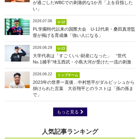
が過ごしたWBCでの刺激的な1か月「上を目指した
い」
2026.07.06
U-12
PL学園時代以来の国際大会 U-12代表・桑田真澄監
督が掲げる育成像「強い人になる」
2026.06.29
U-23
大学代表は「すごくいい財産になった」 “世代
No.1捕手”埼玉西武・小島大河が受けた一流の刺激
2026.06.22
トップチーム
2023年の世界一直後…中村悠平がダルビッシュから
掛けられた言葉 大谷翔平とのラストは「孫の孫ま
で」
もっと見る
人気記事ランキング