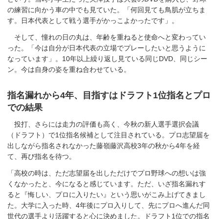
の練習に向かう車の中でも見ていた。「何回見ても鳥肌が立ちま
す。日本代表として戦う選手がかっこよかったです」。
そして、憧れの日の丸は、年齢を重ねると使命へと変わってい
った。「今は自分が日本代表の立場でプレーしたいと思うように
なっています」。10年以上繰り返し見ている同じDVD、同じシー
ン。今は自身の姿を重ね合わせている。
指名漏れから4年、目指すはドラフト1位指名とプロ
での結果
投打、さらには走力の評価も高く、今秋の新人選手選択会議
（ドラフト）で1位指名候補として注目されている。プロ志望届を
出しながら指名されなかった藤嶺藤沢高校3年の秋から4年を経
て、再び指名を待つ。
「高校の時は、ただ志望届を出しただけでプロ野球への想いは強
くなかったと、今になると感じています。ただ、いざ指名漏れす
ると『悔しい、プロに入りたい』という思いがこみ上げてきまし
た。大学に入った時、4年後にプロ入りして、先にプロへ進んだ同
世代の選手より活躍すると心に決めました。ドラフト1位での指名