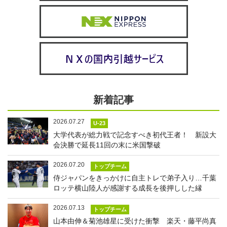
新着記事
2026.07.27
U-23
大学代表が総力戦で記念すべき初代王者！ 新設大
会決勝で延長11回の末に米国撃破
2026.07.20
トップチーム
侍ジャパンをきっかけに自主トレで弟子入り…千葉
ロッテ横山陸人が感謝する成長を後押しした縁
2026.07.13
トップチーム
山本由伸＆菊池雄星に受けた衝撃 楽天・藤平尚真