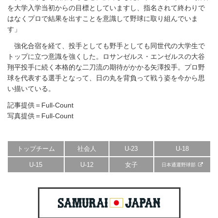
を大学入学当初からの目標としていますし、指名されて終わりで
はなくプロで結果を出すことを意識して野球に取り組んでいま
す」
強化合宿を経て、投手としても野手としても同世代の大学生で
トップに立つ意識を強くした。ロサンゼルス・エンゼルスの大谷
翔平投手に続く本格的な二刀流の期待がかかる矢澤投手。プロ野
球を代表する選手となって、日の丸を背負って戦う姿を今から思
い描いている。
記事提供＝Full-Count
写真提供＝Full-Count
トップチーム
社会人
U-23
U-18
U-15
U-12
女子
日本通運野球部