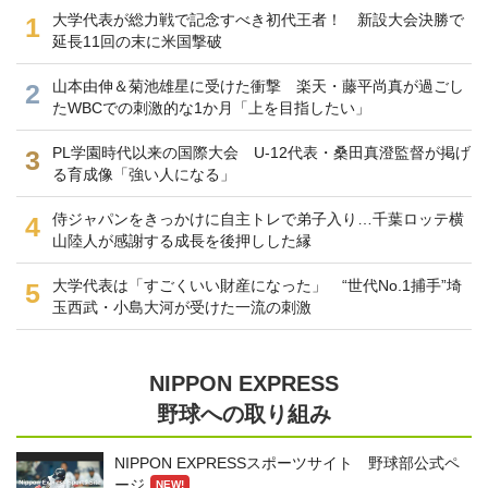
大学代表が総力戦で記念すべき初代王者！ 新設大会決勝で
1
延長11回の末に米国撃破
山本由伸＆菊池雄星に受けた衝撃 楽天・藤平尚真が過ごし
2
たWBCでの刺激的な1か月「上を目指したい」
PL学園時代以来の国際大会 U-12代表・桑田真澄監督が掲げ
3
る育成像「強い人になる」
侍ジャパンをきっかけに自主トレで弟子入り…千葉ロッテ横
4
山陸人が感謝する成長を後押しした縁
大学代表は「すごくいい財産になった」 “世代No.1捕手”埼
5
玉西武・小島大河が受けた一流の刺激
NIPPON EXPRESS
野球への取り組み
NIPPON EXPRESSスポーツサイト 野球部公式ペ
ージ
NEW!