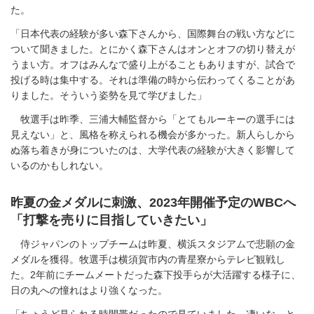
た。
「日本代表の経験が多い森下さんから、国際舞台の戦い方などに
ついて聞きました。とにかく森下さんはオンとオフの切り替えが
うまい方。オフはみんなで盛り上がることもありますが、試合で
投げる時は集中する。それは準備の時から伝わってくることがあ
りました。そういう姿勢を見て学びました」
牧選手は昨季、三浦大輔監督から「とてもルーキーの選手には
見えない」と、風格を称えられる機会が多かった。新人らしから
ぬ落ち着きが身についたのは、大学代表の経験が大きく影響して
いるのかもしれない。
昨夏の金メダルに刺激、2023年開催予定のWBCへ
「打撃を売りに目指していきたい」
侍ジャパンのトップチームは昨夏、横浜スタジアムで悲願の金
メダルを獲得。牧選手は横須賀市内の青星寮からテレビ観戦し
た。2年前にチームメートだった森下投手らが大活躍する様子に、
日の丸への憧れはより強くなった。
「ちょうど見られる時間帯だったので見ていました。凄いな、と