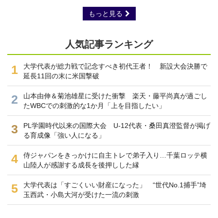
もっと見る
人気記事ランキング
大学代表が総力戦で記念すべき初代王者！ 新設大会決勝で
1
延長11回の末に米国撃破
山本由伸＆菊池雄星に受けた衝撃 楽天・藤平尚真が過ごし
2
たWBCでの刺激的な1か月「上を目指したい」
PL学園時代以来の国際大会 U-12代表・桑田真澄監督が掲げ
3
る育成像「強い人になる」
侍ジャパンをきっかけに自主トレで弟子入り…千葉ロッテ横
4
山陸人が感謝する成長を後押しした縁
大学代表は「すごくいい財産になった」 “世代No.1捕手”埼
5
玉西武・小島大河が受けた一流の刺激