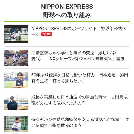
NIPPON EXPRESS
野球への取り組み
NIPPON EXPRESSスポーツサイト 野球部公式ペ
ージ
NEW!
井端監督らが小学生と笑顔の交流…嬉しい“報
告”も 「NXグループ×侍ジャパン野球教室」開催
60年ぶり優勝を目指し磨いた打力 日本通運・添田
真海主将「打って勝ちたい」
成長を実感した日本通運での貴重な時間 古田島成
龍が力にする“みんなの思い”
侍ジャパン井端弘和監督を支える“盟友”と“後輩” 固
い信頼で目指す世界の頂点