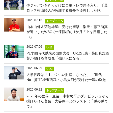
侍ジャパンをきっかけに自主トレで弟子入り…千葉
ロッテ横山陸人が感謝する成長を後押しした縁
2026.07.13
トップチーム
山本由伸＆菊池雄星に受けた衝撃 楽天・藤平尚真
が過ごしたWBCでの刺激的な1か月「上を目指した
い」
2026.07.06
U-12
PL学園時代以来の国際大会 U-12代表・桑田真澄監
督が掲げる育成像「強い人になる」
2026.06.29
U-23
大学代表は「すごくいい財産になった」 “世代
No.1捕手”埼玉西武・小島大河が受けた一流の刺激
2026.06.22
トップチーム
2023年の世界一直後…中村悠平がダルビッシュから
掛けられた言葉 大谷翔平とのラストは「孫の孫ま
で」