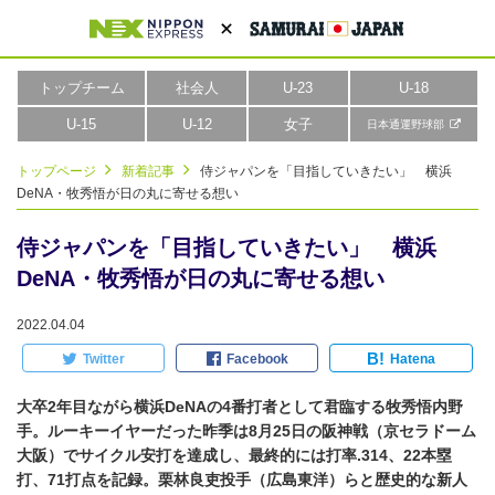
トップチーム
社会人
U-23
U-18
U-15
U-12
女子
日本通運野球部
トップページ
新着記事
侍ジャパンを「目指していきたい」 横浜
DeNA・牧秀悟が日の丸に寄せる想い
侍ジャパンを「目指していきたい」 横浜
DeNA・牧秀悟が日の丸に寄せる想い
2022.04.04
B!
Twitter
Facebook
Hatena
大卒2年目ながら横浜DeNAの4番打者として君臨する牧秀悟内野
手。ルーキーイヤーだった昨季は8月25日の阪神戦（京セラドーム
大阪）でサイクル安打を達成し、最終的には打率.314、22本塁
打、71打点を記録。栗林良吏投手（広島東洋）らと歴史的な新人