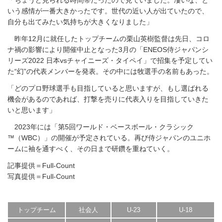
いう感情が一番大きかったです。世代の近い人が出ていたので、
自分も出てみたい気持ちが大きくなりました」
昨年12月に就任したトップチームの栗山英樹監督は先日、コロ
ナ禍の影響により開催中止となった3月の「ENEOS侍ジャパンシ
リーズ2022 日本vsチャイニーズ・タイペイ」で招集を予定してい
た“幻”の代表メンバーを発表。その中には牧選手の名前もあった。
「どのプロ野球選手も目指していると思いますが、もし選ばれる
機会があるのであれば、打撃を売りに代表入りを目指していきた
いと思います」
2023年には「第5回ワールド・ベースボール・クラシック
™（WBC）」の開催が予定されている。再び侍ジャパンのユニホ
ームに袖を通すべく、その日まで研鑽を重ねていく。
記事提供＝Full-Count
写真提供＝Full-Count
トップチーム
社会人
U-23
U-18