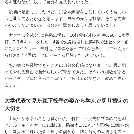
名を連ねたが、決して自分を見失わなかった。
「最初は緊張しましたけど、試合や練習をこなしていくうちにい
つも通りできたかなと思います。自分の売りは打撃。そこは先輩
がいようがいまいが、自分の打撃をしようと思っていました」
大会では全5試合に先発出場し、16打数4安打の打率.250、1本塁
打、5打点をマークした。4番で先発出場した第4戦ではセンター前
に2点タイムリー、中越えソロ弾を放って打線を牽引。3年生なが
ら任された4番は「プロで生きる経験」だったという。
「あの舞台を経験できたことは自分の自信になりました。思い切
ってやれる舞台で自分らしい打撃ができた。そういう経験がある
からこそ、プロに入っても堂々といられるのかなと、改めて思い
ます」
大学代表で見た森下投手の姿から学んだ切り替えの
大切さ
上級生から学ぶことも多かった。特に、一足先にプロの門を叩
き、ルーキーイヤーに10勝3敗、防御率1.91という圧巻の成績を残
し、新人王に輝いた森下投手の姿から、切り替えの大切さを知っ