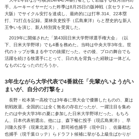
手。ルーキーイヤーだった昨季は8月25日の阪神戦（京セラドーム
大阪）でサイクル安打を達成し、最終的には打率.314、22本塁
打、71打点を記録。栗林良吏投手（広島東洋）らと歴史的な新人
王争いを演じ、新人特別賞を受賞した。
2019年に開催された「第43回日米大学野球選手権大会」（以
下、日米大学野球）でも4番を務めた。当時は中央大学3年生。世
代のトップが集まる中での抜擢だった。その後、プロの舞台でも
活躍を続ける牧選手にとって、日の丸を背負った経験は一体どん
なものになったのだろうか。
3年生ながら大学代表で4番就任「先輩がいようがい
まいが、自分の打撃を」
長野・松本第一高校では3年春に県大会で優勝したものの、夏は
初戦敗退。全国的には全く無名の存在だったが、一躍注目を集め
たのは中央大学3年の夏に参加した日米大学野球だった。もちろ
ん、日本代表初選出。他には、森下暢仁投手（現広島東洋）、早
川隆久投手（現東北楽天）、郡司裕也捕手（現中日）、佐藤都志
也捕手（現千葉ロッテ）らドラフト候補に挙がる上級生ばかりが