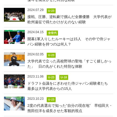
2024.07.29
U-23
接戦、圧勝、逆転劇で掴んだ全勝優勝 大学代表が
欧州遠征で得たかけがえのない経験
2024.04.15
全世代
開幕1軍入りしたルーキーは15人 その中で侍ジャ
パン経験を持つのは何人？
2024.02.05
U-23
大学代表で立った高校野球の聖地「すごく嬉しかっ
た」 日の丸がくれた特別な体験
2023.11.06
U-23
U-18
ドラフト会議をにぎわせた侍ジャパン経験者たち
最多は大学代表からの15人
2023.10.23
U-23
2度の代表選出で知った“自分の現在地” 早稲田大・
熊田任洋を成長させた客観的視点