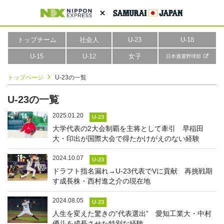
トップチーム
社会人
U-23
U-18
U-15
U-12
女子
日本通運野球部
トップページ
U-23の一覧
U-23の一覧
2025.01.20
U-23
大学代表の2大会制覇を主将として牽引 早稲田
大・印出が国際大会で得たかけがえのない経験
2024.10.07
U-23
ドラフト指名漏れ→U-23代表でVに貢献 再挑戦期
す成長株・西村進之介の現在地
2024.08.05
U-23
人生を変えた驚きの“代表選出” 愛知工業大・中村
優斗を成長させた特別な経験