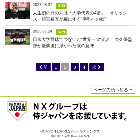
2023.08.07
U-23
人生初の日の丸は「大学代表の4番」 オリック
ス・頓宮裕真が糧にする“勝利への欲”
2023.07.24
U-23
日米大学野球でつないだ“世界一”の流れ 大久保監
督が優勝後に浮かべた涙の意味
前
1
2
3
4
次
ページ先頭へ戻る
©NIPPON EXPRESSホールディングス
©2016 SAMURAI JAPAN