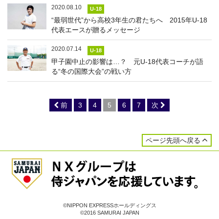
2020.08.10
U-18
“最弱世代”から高校3年生の君たちへ 2015年U-18
代表エースが贈るメッセージ
2020.07.14
U-18
甲子園中止の影響は…？ 元U-18代表コーチが語
る“冬の国際大会”の戦い方
前
3
4
5
6
7
次
ページ先頭へ戻る
©NIPPON EXPRESSホールディングス
©2016 SAMURAI JAPAN