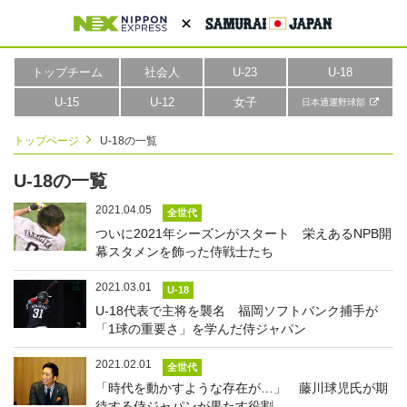
トップチーム
社会人
U-23
U-18
U-15
U-12
女子
日本通運野球部
トップページ
U-18の一覧
U-18の一覧
2021.04.05
全世代
ついに2021年シーズンがスタート 栄えあるNPB開
幕スタメンを飾った侍戦士たち
2021.03.01
U-18
U-18代表で主将を襲名 福岡ソフトバンク捕手が
「1球の重要さ」を学んだ侍ジャパン
2021.02.01
全世代
「時代を動かすような存在が…」 藤川球児氏が期
待する侍ジャパンが果たす役割