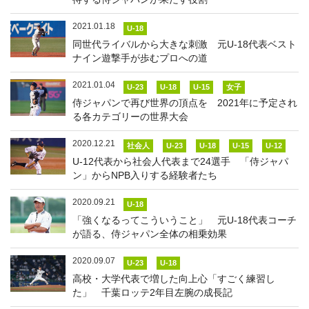
2021.01.18
U-18
同世代ライバルから大きな刺激 元U-18代表ベスト
ナイン遊撃手が歩むプロへの道
2021.01.04
U-23
U-18
U-15
女子
侍ジャパンで再び世界の頂点を 2021年に予定され
る各カテゴリーの世界大会
2020.12.21
社会人
U-23
U-18
U-15
U-12
U-12代表から社会人代表まで24選手 「侍ジャパ
ン」からNPB入りする経験者たち
2020.09.21
U-18
「強くなるってこういうこと」 元U-18代表コーチ
が語る、侍ジャパン全体の相乗効果
2020.09.07
U-23
U-18
高校・大学代表で増した向上心「すごく練習し
た」 千葉ロッテ2年目左腕の成長記