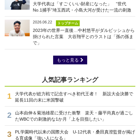
大学代表は「すごくいい財産になった」 “世代
No.1捕手”埼玉西武・小島大河が受けた一流の刺激
2026.06.22
トップチーム
2023年の世界一直後…中村悠平がダルビッシュから
掛けられた言葉 大谷翔平とのラストは「孫の孫ま
で」
もっと見る
人気記事ランキング
大学代表が総力戦で記念すべき初代王者！ 新設大会決勝で
1
延長11回の末に米国撃破
山本由伸＆菊池雄星に受けた衝撃 楽天・藤平尚真が過ごし
2
たWBCでの刺激的な1か月「上を目指したい」
PL学園時代以来の国際大会 U-12代表・桑田真澄監督が掲げ
3
る育成像「強い人になる」