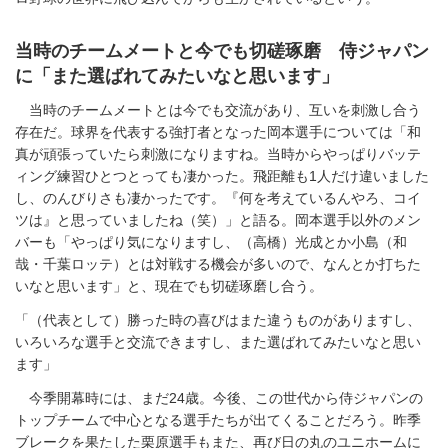
当時のチームメートと今でも切磋琢磨 侍ジャパン
に「また選ばれてみたいなと思います」
当時のチームメートとは今でも交流があり、互いを刺激し合う
存在だ。球界を代表する強打者となった岡本選手については「和
真が頑張っていたら刺激になりますね。当時からやっぱりバッテ
ィング練習ひとつとっても凄かった。飛距離も1人だけ違いました
し、のんびりさも凄かったです。『何を考えているんやろ、コイ
ツは』と思っていましたね（笑）」と語る。岡本選手以外のメン
バーも「やっぱり気になりますし、（高橋）光成とか小島（和
哉・千葉ロッテ）とは対戦する機会が多いので、なんとか打ちた
いなと思います」と、現在でも切磋琢磨し合う。
「（代表として）勝った時の喜びはまた違うものがありますし、
いろいろな選手と交流できますし、また選ばれてみたいなと思い
ます」
今季開幕時には、まだ24歳。今後、この世代から侍ジャパンの
トップチームで中心となる選手たちが出てくることだろう。昨季
ブレークを果たした栗原選手もまた、再び日の丸のユニホームに