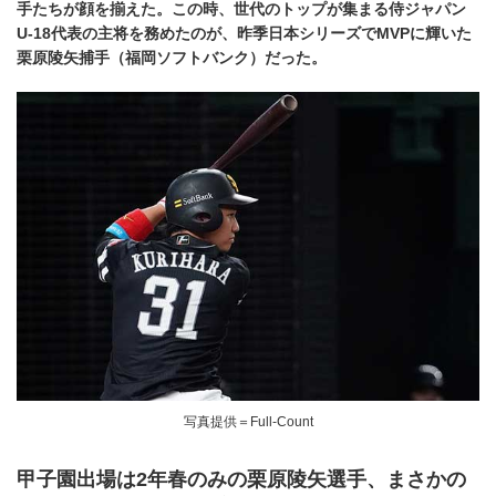
手たちが顔を揃えた。この時、世代のトップが集まる侍ジャパン
U-18代表の主将を務めたのが、昨季日本シリーズでMVPに輝いた
栗原陵矢捕手（福岡ソフトバンク）だった。
写真提供＝Full-Count
甲子園出場は2年春のみの栗原陵矢選手、まさかの