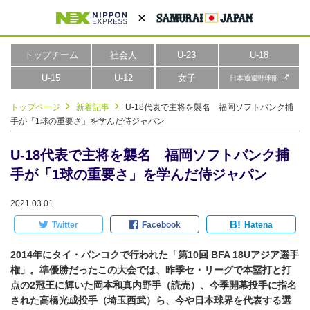
トップチーム
社会人
U-23
U-18
U-15
U-12
女子
日本通運野球部
トップページ
新着記事
U-18代表で主将を襲名 福岡ソフトバンク捕
手が「1球の重要さ」を学んだ侍ジャパン
U-18代表で主将を襲名 福岡ソフトバンク捕
手が「1球の重要さ」を学んだ侍ジャパン
2021.03.01
B!
Twitter
Facebook
Hatena
2014年にタイ・バンコクで行われた「第10回 BFA 18Uアジア選手
権」。準優勝だったこの大会では、昨季セ・リーグで本塁打と打
点の2冠王に輝いた岡本和真内野手（読売）、今季開幕投手に指名
された高橋光成投手（埼玉西武）ら、今や日本球界を代表する選