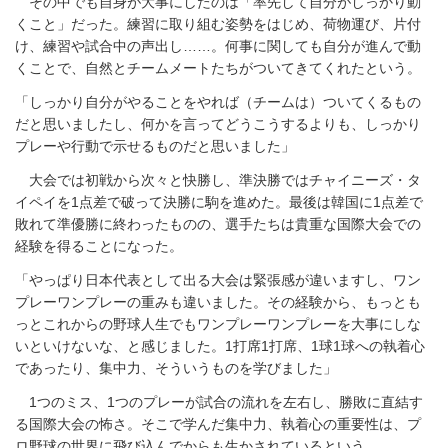
その中でも自身が大事にしたのは「率先して自分がしっかり動
くこと」だった。練習に取り組む姿勢をはじめ、荷物運び、片付
け、練習や試合中の声出し……。何事に関しても自分が進んで動
くことで、自然とチームメートたちがついてきてくれたという。
「しっかり自分がやることをやれば（チームは）ついてくるもの
だと思いましたし、何かを言ってどうこうするよりも、しっかり
プレーや行動で示せるものだと思いました」
大会では初戦から次々と快勝し、準決勝ではチャイニーズ・タ
イペイを1点差で破って決勝に駒を進めた。最後は韓国に1点差で
敗れて準優勝に終わったものの、選手たちは貴重な国際大会での
経験を得ることになった。
「やっぱり日本代表として出る大会は緊張感が違いますし、ワン
プレーワンプレーの重みも違いました。その経験から、もっとも
っとこれからの野球人生でもワンプレーワンプレーを大事にしな
いといけないな、と感じました。1打席1打席、1球1球への執着心
であったり、集中力、そういうものを学びました」
1つのミス、1つのプレーが試合の流れを左右し、勝敗に直結す
る国際大会の怖さ。そこで学んだ集中力、執着心の重要性は、プ
ロ野球の世界に飛び込んでからも生かされているという。