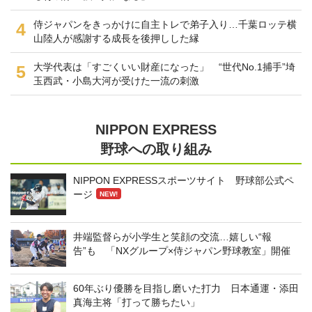
侍ジャパンをきっかけに自主トレで弟子入り…千葉ロッテ横
4
山陸人が感謝する成長を後押しした縁
大学代表は「すごくいい財産になった」 “世代No.1捕手”埼
5
玉西武・小島大河が受けた一流の刺激
NIPPON EXPRESS
野球への取り組み
NIPPON EXPRESSスポーツサイト 野球部公式ペ
ージ
NEW!
井端監督らが小学生と笑顔の交流…嬉しい“報
告”も 「NXグループ×侍ジャパン野球教室」開催
60年ぶり優勝を目指し磨いた打力 日本通運・添田
真海主将「打って勝ちたい」