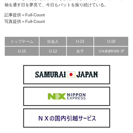
袖を通す日を夢見て、今日もバットを振り続けている。
記事提供＝Full-Count
写真提供＝Full-Count
トップチーム
社会人
U-23
U-18
U-15
U-12
女子
日本通運野球部