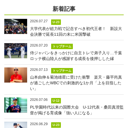
新着記事
2026.07.27
U-23
大学代表が総力戦で記念すべき初代王者！ 新設大
会決勝で延長11回の末に米国撃破
2026.07.20
トップチーム
侍ジャパンをきっかけに自主トレで弟子入り…千葉
ロッテ横山陸人が感謝する成長を後押しした縁
2026.07.13
トップチーム
山本由伸＆菊池雄星に受けた衝撃 楽天・藤平尚真
が過ごしたWBCでの刺激的な1か月「上を目指した
い」
2026.07.06
U-12
PL学園時代以来の国際大会 U-12代表・桑田真澄監
督が掲げる育成像「強い人になる」
2026.06.29
U-23