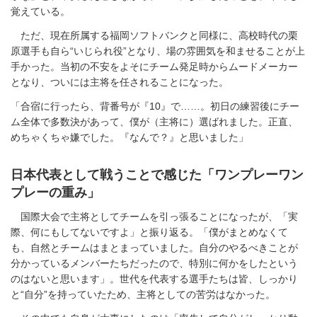
覚えている。
ただ、現在所属する福岡ソフトバンクと同様に、高校時代の栗
原選手も自ら“いじられ役”となり、場の雰囲気を和ませることが上
手かった。当初の不安をよそにチーム発足時からムードメーカー
となり、ついには主将を任されることになった。
「合宿に行ったら、背番号が『10』で……。初日の練習後にチー
ム全体で多数決があって、僕が（主将に）選ばれました。正直、
めちゃくちゃ嫌でした。『なんで？』と思いました」
日本代表として戦うことで感じた「ワンプレーワン
プレーの重み」
国際大会で主将としてチームを引っ張ることになったが、「実
際、何にもしてないですよ」と振り返る。「僕がまとめなくて
も、自然とチームはまとまっていました。自分のやるべきことが
分かっているメンバーたちだったので、特別に何かをしたという
のはないと思います」。世代を代表する選手たちは皆、しっかり
と“自分”を持っていたため、主将としての苦労はなかった。