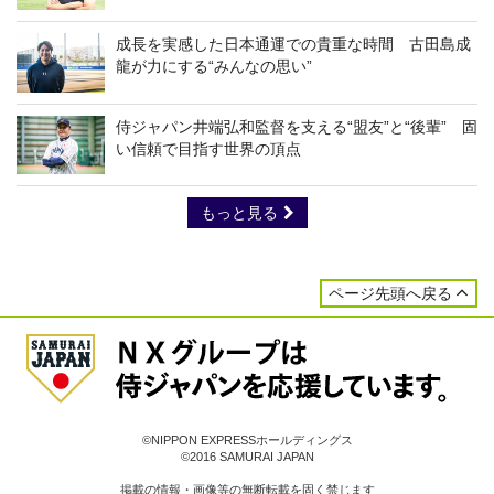
成長を実感した日本通運での貴重な時間 古田島成
龍が力にする“みんなの思い”
侍ジャパン井端弘和監督を支える“盟友”と“後輩” 固
い信頼で目指す世界の頂点
もっと見る
ページ先頭へ戻る
©NIPPON EXPRESSホールディングス
©2016 SAMURAI JAPAN
掲載の情報・画像等の無断転載を固く禁じます