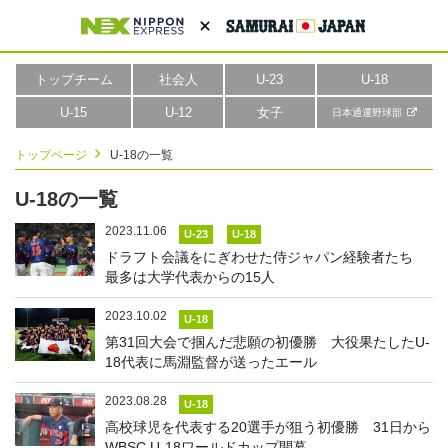
トップチーム
社会人
U-23
U-18
U-15
U-12
女子
日本通運野球部
トップページ
U-18の一覧
U-18の一覧
2023.11.06
U-23
U-18
ドラフト会議をにぎわせた侍ジャパン経験者たち
最多は大学代表からの15人
2023.10.02
U-18
第31回大会で掴んだ悲願の初優勝 大役果たしたU-
18代表に馬淵監督が送ったエール
2023.08.28
U-18
高校球児を代表する20選手が狙う初優勝 31日から
WBSC U-18ワールドカップ開幕