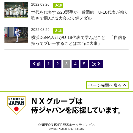
2022.09.26
U-18
世代を代表する20選手が一致団結 U-18代表が粘り
強さで掴んだ2大会ぶり銅メダル
2022.08.29
U-18
横浜DeNA入江がU-18代表で学んだこと 「自信を
持ってプレーすることは本当に大事」
前
1
2
3
4
5
次
ページ先頭へ戻る
©NIPPON EXPRESSホールディングス
©2016 SAMURAI JAPAN