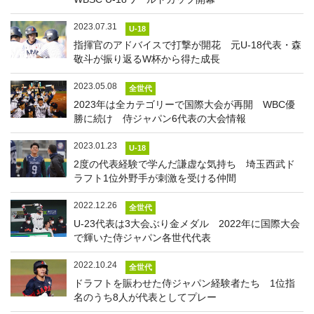
2023.07.31
U-18
指揮官のアドバイスで打撃が開花 元U-18代表・森
敬斗が振り返るW杯から得た成長
2023.05.08
全世代
2023年は全カテゴリーで国際大会が再開 WBC優
勝に続け 侍ジャパン6代表の大会情報
2023.01.23
U-18
2度の代表経験で学んだ謙虚な気持ち 埼玉西武ド
ラフト1位外野手が刺激を受ける仲間
2022.12.26
全世代
U-23代表は3大会ぶり金メダル 2022年に国際大会
で輝いた侍ジャパン各世代代表
2022.10.24
全世代
ドラフトを賑わせた侍ジャパン経験者たち 1位指
名のうち8人が代表としてプレー