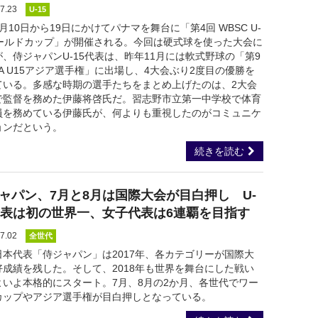
7.23
U-15
月10日から19日にかけてパナマを舞台に「第4回 WBSC U-
ワールドカップ」が開催される。今回は硬式球を使った大会に
、侍ジャパンU-15代表は、昨年11月には軟式野球の「第9
FA U15アジア選手権」に出場し、4大会ぶり2度目の優勝を
ている。多感な時期の選手たちをまとめ上げたのは、2大会
で監督を務めた伊藤将啓氏だ。習志野市立第一中学校で体育
員を務めている伊藤氏が、何よりも重視したのがコミュニケ
ョンだという。
続きを読む
ャパン、7月と8月は国際大会が目白押し U-
代表は初の世界一、女子代表は6連覇を目指す
7.02
全世代
日本代表「侍ジャパン」は2017年、各カテゴリーが国際大
好成績を残した。そして、2018年も世界を舞台にした戦い
よいよ本格的にスタート。7月、8月の2か月、各世代でワー
カップやアジア選手権が目白押しとなっている。