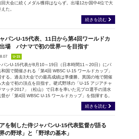
前回大会に続くメダル獲得はならず。出場12か国中4位で大
終えた。
続きを読む
ャパンU-15代表、11日から第4回ワールドカ
出場 パナマで初の世界一を目指す
8.07
U-15
パンU-15代表が8月10～19日（日本時間11～20日）にパ
和国で開催される「第4回 WBSC U-15 ワールドカップ」
場する。過去3大会での最高成績は準優勝。異国の地で開催
る大会で初の頂点を目指す。硬式野球の「U-15 アジアチャ
ジマッチ2017」（松山）で日本を率いた元プロ選手の清水
督が「第4回 WBSC U-15 ワールドカップ」を指揮する。
続きを読む
アを制した侍ジャパンU-15代表監督が語る
界の野球」と「野球の基本」