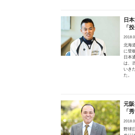
日本
「投
2018.0
北海
に登
日本
は、
いき
た。
元阪
「秀
2018.0
野球