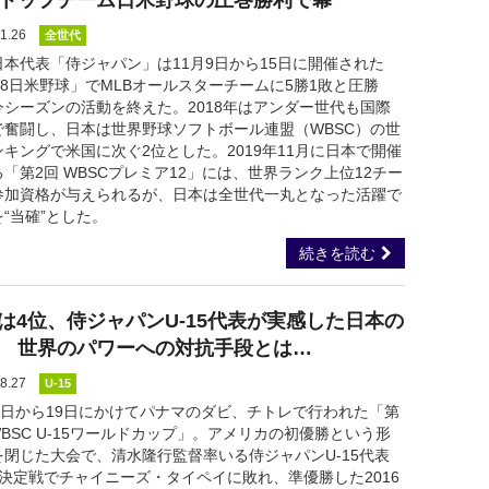
トップチーム日米野球の圧巻勝利で幕
1.26
全世代
日本代表「侍ジャパン」は11月9日から15日に開催された
18日米野球」でMLBオールスターチームに5勝1敗と圧勝
今シーズンの活動を終えた。2018年はアンダー世代も国際
で奮闘し、日本は世界野球ソフトボール連盟（WBSC）の世
ンキングで米国に次ぐ2位とした。2019年11月に日本で開催
「第2回 WBSCプレミア12」には、世界ランク上位12チー
参加資格が与えられるが、日本は全世代一丸となった活躍で
“当確”とした。
続きを読む
は4位、侍ジャパンU-15代表が実感した日本の
 世界のパワーへの対抗手段とは…
8.27
U-15
10日から19日にかけてパナマのダビ、チトレで行われた「第
WBSC U-15ワールドカップ」。アメリカの初優勝という形
を閉じた大会で、清水隆行監督率いる侍ジャパンU-15代表
位決定戦でチャイニーズ・タイペイに敗れ、準優勝した2016