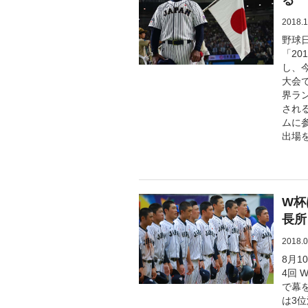
る 
2018.1
野球
「20
し、
大会
界ラ
される
ムに
出場を
W杯
長所
2018.0
8月
4回 
で幕
は3