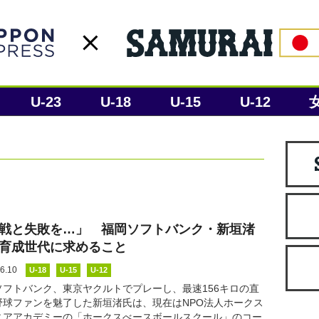
U-23
U-18
U-15
U-12
戦と失敗を…」 福岡ソフトバンク・新垣渚
育成世代に求めること
6.10
U-18
U-15
U-12
ソフトバンク、東京ヤクルトでプレーし、最速156キロの直
野球ファンを魅了した新垣渚氏は、現在はNPO法人ホークス
ニアアカデミーの「ホークスべースボールスクール」のコー