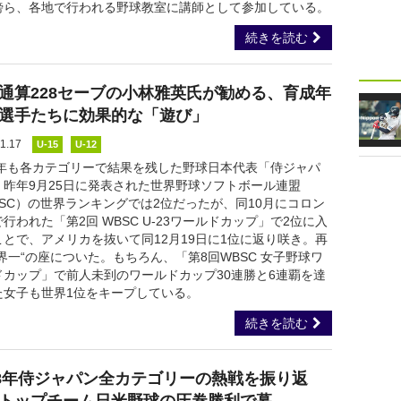
傍ら、各地で行われる野球教室に講師として参加している。
続きを読む
通算228セーブの小林雅英氏が勧める、育成年
選手たちに効果的な「遊び」
1.17
U-15
U-12
18年も各カテゴリーで結果を残した野球日本代表「侍ジャパ
。昨年9月25日に発表された世界野球ソフトボール連盟
BSC）の世界ランキングでは2位だったが、同10月にコロン
行われた「第2回 WBSC U-23ワールドカップ」で2位に入
ことで、アメリカを抜いて同12月19日に1位に返り咲き。再
界一“の座についた。もちろん、「第8回WBSC 女子野球ワ
ドカップ」で前人未到のワールドカップ30連勝と6連覇を達
た女子も世界1位をキープしている。
続きを読む
18年侍ジャパン全カテゴリーの熱戦を振り返