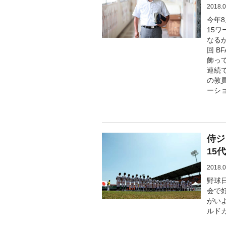
2018.0
今年8
15
なるが
回 B
飾っ
連続
の教
ーシ
侍ジ
15
2018.0
野球
会で
がい
ルド