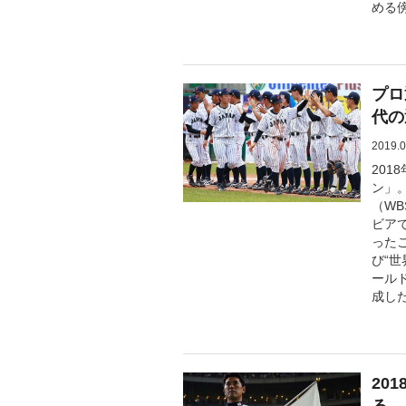
める
プロ
代の
2019.0
20
ン」
（W
ビアで
った
び“世
ール
成し
20