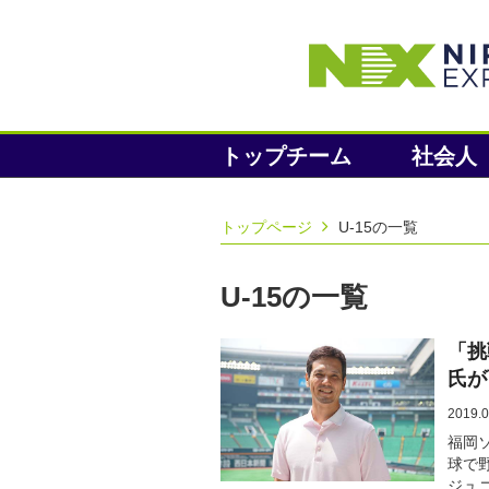
トップチーム
社会人
トップページ
U-15の一覧
U-15の一覧
「挑
氏が
2019.0
福岡
球で
ジュ