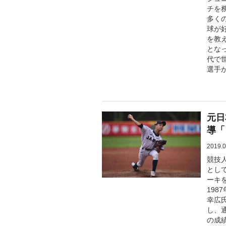
チを
多く
球が
を教
となっ
代で
選手
元日
導「
2019.0
競技
とし
ーキ
19
幸広
し、通
の成