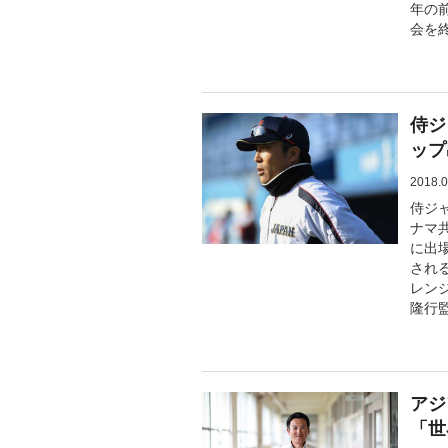
年の
会を
侍ジ
ップ
2018.0
侍ジャ
ナマ共
に出
され
レン
隆行監
アジ
「世