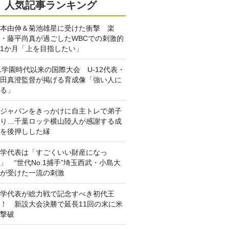
人気記事ランキング
本由伸＆菊池雄星に受けた衝撃 楽
・藤平尚真が過ごしたWBCでの刺激的
1か月「上を目指したい」
L学園時代以来の国際大会 U-12代表・
田真澄監督が掲げる育成像「強い人に
る」
ジャパンをきっかけに自主トレで弟子
り…千葉ロッテ横山陸人が感謝する成
を後押しした縁
学代表は「すごくいい財産になっ
」 “世代No.1捕手”埼玉西武・小島大
が受けた一流の刺激
学代表が総力戦で記念すべき初代王
！ 新設大会決勝で延長11回の末に米
撃破