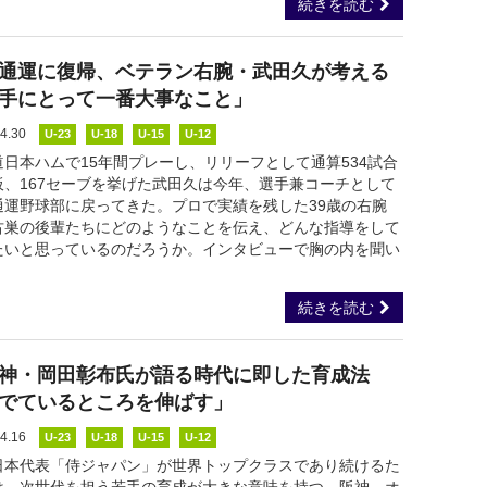
続きを読む
通運に復帰、ベテラン右腕・武田久が考える
手にとって一番大事なこと」
4.30
U-23
U-18
U-15
U-12
道日本ハムで15年間プレーし、リリーフとして通算534試合
板、167セーブを挙げた武田久は今年、選手兼コーチとして
通運野球部に戻ってきた。プロで実績を残した39歳の右腕
古巣の後輩たちにどのようなことを伝え、どんな指導をして
たいと思っているのだろうか。インタビューで胸の内を聞い
続きを読む
神・岡田彰布氏が語る時代に即した育成法
でているところを伸ばす」
4.16
U-23
U-18
U-15
U-12
日本代表「侍ジャパン」が世界トップクラスであり続けるた