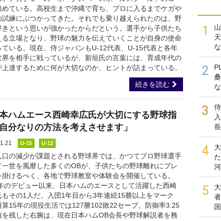
務めている。高校生まで沖縄で育ち、プロに入るまでケガや
の試練にぶつかってきた。それでも乗り越えられたのは、野
山
1
好きという思いが強かったからだという。選手から子供たち
天
える立場となり、野球の魅力を伝えていくことが自身の使命
な
ている。現在、侍ジャパンもU-12代表、U-15代表と各年
世界を相手に戦っているが、新垣氏の言葉には、育成年代の
P
が上達するために何が大切なのか、ヒントが詰まっている。
2
桑
続きを読む
な
侍
3
本ハムエース西崎幸広氏が大切にする野球指
入
自分なりの方法を考えさせます」
長
1.21
U-15
U-12
大
4
人口の減少が課題とされる野球界では、かつてプロ野球選手
た
て一世を風靡した多くのOBが、子供たちの野球離れにブレ
河
を掛けるべく、各地で野球教室や体験会を開催している。
87年のデビュー以来、日本ハムのエースとして活躍した西崎
大
5
氏もその1人だ。入団1年目から3年連続15勝以上をマーク
者
算15年の現役生活では127勝102敗22セーブ、防御率3.25
国
績を残した右腕は、現在日本ハムOB会長や野球解説者を務