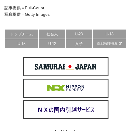
記事提供＝Full-Count
写真提供＝Getty Images
トップチーム
社会人
U-23
U-18
U-15
U-12
女子
日本通運野球部