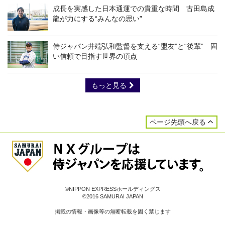
成長を実感した日本通運での貴重な時間 古田島成
龍が力にする“みんなの思い”
侍ジャパン井端弘和監督を支える“盟友”と“後輩” 固
い信頼で目指す世界の頂点
もっと見る
ページ先頭へ戻る
©NIPPON EXPRESSホールディングス
©2016 SAMURAI JAPAN
掲載の情報・画像等の無断転載を固く禁じます