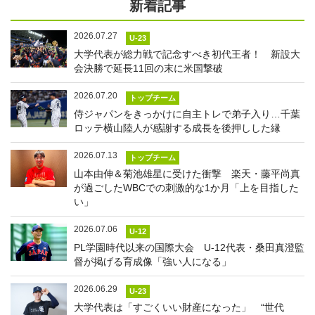
新着記事
2026.07.27
U-23
大学代表が総力戦で記念すべき初代王者！ 新設大
会決勝で延長11回の末に米国撃破
2026.07.20
トップチーム
侍ジャパンをきっかけに自主トレで弟子入り…千葉
ロッテ横山陸人が感謝する成長を後押しした縁
2026.07.13
トップチーム
山本由伸＆菊池雄星に受けた衝撃 楽天・藤平尚真
が過ごしたWBCでの刺激的な1か月「上を目指した
い」
2026.07.06
U-12
PL学園時代以来の国際大会 U-12代表・桑田真澄監
督が掲げる育成像「強い人になる」
2026.06.29
U-23
大学代表は「すごくいい財産になった」 “世代