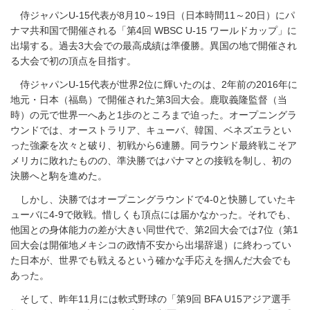
侍ジャパンU-15代表が8月10～19日（日本時間11～20日）にパ
ナマ共和国で開催される「第4回 WBSC U-15 ワールドカップ」に
出場する。過去3大会での最高成績は準優勝。異国の地で開催され
る大会で初の頂点を目指す。
侍ジャパンU-15代表が世界2位に輝いたのは、2年前の2016年に
地元・日本（福島）で開催された第3回大会。鹿取義隆監督（当
時）の元で世界一へあと1歩のところまで迫った。オープニングラ
ウンドでは、オーストラリア、キューバ、韓国、ベネズエラとい
った強豪を次々と破り、初戦から6連勝。同ラウンド最終戦こそア
メリカに敗れたものの、準決勝ではパナマとの接戦を制し、初の
決勝へと駒を進めた。
しかし、決勝ではオープニングラウンドで4-0と快勝していたキ
ューバに4-9で敗戦。惜しくも頂点には届かなかった。それでも、
他国との身体能力の差が大きい同世代で、第2回大会では7位（第1
回大会は開催地メキシコの政情不安から出場辞退）に終わってい
た日本が、世界でも戦えるという確かな手応えを掴んだ大会でも
あった。
そして、昨年11月には軟式野球の「第9回 BFA U15アジア選手