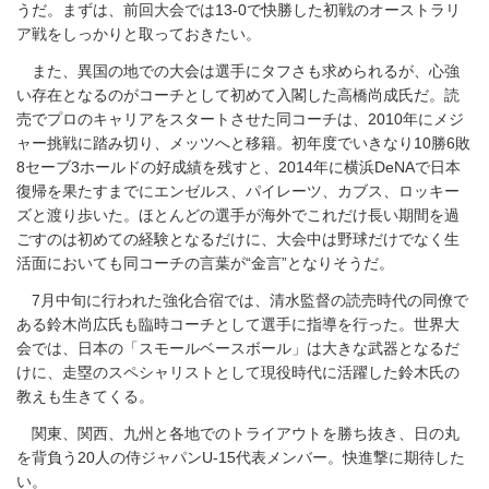
うだ。まずは、前回大会では13-0で快勝した初戦のオーストラリ
ア戦をしっかりと取っておきたい。
また、異国の地での大会は選手にタフさも求められるが、心強
い存在となるのがコーチとして初めて入閣した高橋尚成氏だ。読
売でプロのキャリアをスタートさせた同コーチは、2010年にメジ
ャー挑戦に踏み切り、メッツへと移籍。初年度でいきなり10勝6敗
8セーブ3ホールドの好成績を残すと、2014年に横浜DeNAで日本
復帰を果たすまでにエンゼルス、パイレーツ、カブス、ロッキー
ズと渡り歩いた。ほとんどの選手が海外でこれだけ長い期間を過
ごすのは初めての経験となるだけに、大会中は野球だけでなく生
活面においても同コーチの言葉が“金言”となりそうだ。
7月中旬に行われた強化合宿では、清水監督の読売時代の同僚で
ある鈴木尚広氏も臨時コーチとして選手に指導を行った。世界大
会では、日本の「スモールベースボール」は大きな武器となるだ
けに、走塁のスペシャリストとして現役時代に活躍した鈴木氏の
教えも生きてくる。
関東、関西、九州と各地でのトライアウトを勝ち抜き、日の丸
を背負う20人の侍ジャパンU-15代表メンバー。快進撃に期待した
い。