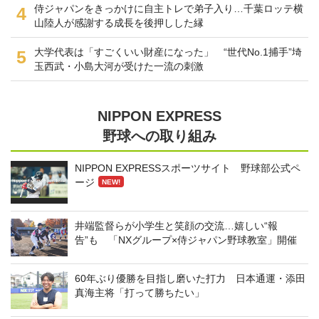
侍ジャパンをきっかけに自主トレで弟子入り…千葉ロッテ横
4
山陸人が感謝する成長を後押しした縁
大学代表は「すごくいい財産になった」 “世代No.1捕手”埼
5
玉西武・小島大河が受けた一流の刺激
NIPPON EXPRESS
野球への取り組み
NIPPON EXPRESSスポーツサイト 野球部公式ペ
ージ
NEW!
井端監督らが小学生と笑顔の交流…嬉しい“報
告”も 「NXグループ×侍ジャパン野球教室」開催
60年ぶり優勝を目指し磨いた打力 日本通運・添田
真海主将「打って勝ちたい」