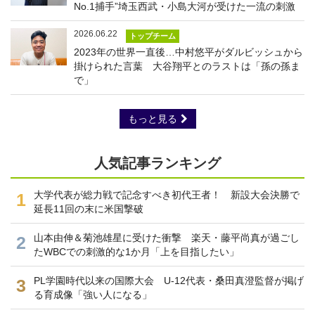
No.1捕手”埼玉西武・小島大河が受けた一流の刺激
2026.06.22
トップチーム
2023年の世界一直後…中村悠平がダルビッシュから
掛けられた言葉 大谷翔平とのラストは「孫の孫ま
で」
もっと見る
人気記事ランキング
大学代表が総力戦で記念すべき初代王者！ 新設大会決勝で
1
延長11回の末に米国撃破
山本由伸＆菊池雄星に受けた衝撃 楽天・藤平尚真が過ごし
2
たWBCでの刺激的な1か月「上を目指したい」
PL学園時代以来の国際大会 U-12代表・桑田真澄監督が掲げ
3
る育成像「強い人になる」