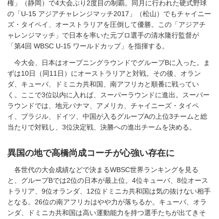
権」（静岡）で4大会ぶり2度目の制覇。同月に行われた硬式野球
の「U-15 アジアチャレンジマッチ2017」（松山）でもチャイニー
ズ・タイペイ、オーストラリアを圧倒して優勝。この「アジアチ
ャレンジマッチ」で日本を率いた元プロ選手の清水隆行監督が
「第4回 WBSC U-15 ワールドカップ」を指揮する。
今大会、日本はオープニングラウンドでグループBに入った。ま
ずは10日（同11日）にオーストラリアと対戦。その後、オラン
ダ、キューバ、ドミニカ共和国、南アフリカと順番に戦ってい
く。ここで3位以内に入れば、スーパーラウンドに進出。スーパー
ラウンドでは、地元パナマ、アメリカ、チャイニーズ・タイペ
イ、ブラジル、ドイツ、中国が入るグループAの上位3チームと総
当たりで対戦し、3位決定戦、決勝への進出チームを決める。
異国の地で高橋尚成コーチが心強い存在に
各世代の大会成績などで決まるWBSC世界ランキングを見る
と、グループBでは2位の日本が最上位。4位キューバ、8位オース
トラリア、9位オランダ、12位ドミニカ共和国は気の抜けない相手
となる。26位の南アフリカはやや力が落ちるか。キューバ、オラ
ンダ、ドミニカ共和国は高い運動能力を持つ選手たちが出てきそ