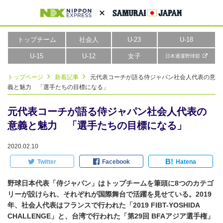
トップチーム
社会人
U-23
U-18
U-15
U-12
女子
日本通運野球部
トップページ
新着記事
元代表コーチが語る侍ジャパン社会人代表の意
義と魅力 「選手たちの目標になる」
元代表コーチが語る侍ジャパン社会人代表の
意義と魅力 「選手たちの目標になる」
2020.02.10
B!
Twitter
Facebook
Hatena
野球日本代表「侍ジャパン」はトップチームを筆頭に8つのカテゴ
リーが設けられ、それぞれが国際舞台で活躍を見せている。2019
年、社会人代表はフランスで行われた「2019 FIBT-YOSHIDA
CHALLENGE」と、台湾で行われた「第29回 BFAアジア選手権」