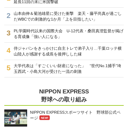
延長11回の末に米国撃破
山本由伸＆菊池雄星に受けた衝撃 楽天・藤平尚真が過ごし
2
たWBCでの刺激的な1か月「上を目指したい」
PL学園時代以来の国際大会 U-12代表・桑田真澄監督が掲げ
3
る育成像「強い人になる」
侍ジャパンをきっかけに自主トレで弟子入り…千葉ロッテ横
4
山陸人が感謝する成長を後押しした縁
大学代表は「すごくいい財産になった」 “世代No.1捕手”埼
5
玉西武・小島大河が受けた一流の刺激
NIPPON EXPRESS
野球への取り組み
NIPPON EXPRESSスポーツサイト 野球部公式ペ
ージ
NEW!