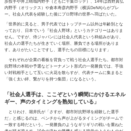
歩投手や井上晴哉内野手（ともに千葉ロッテ）、14年は西野真弘
内野手（オリックス）や倉本寿彦内野手（横浜DeNA)らがプレ
ー。社会人代表を経験した後にプロ野球の世界へ羽ばたいた。
「世界的に見ると、男子代表ではトップチーム以外は年齢別とな
っており、日本でいう『社会人野球』というカテゴリーはありま
せん。ですが、侍ジャパンには社会人代表という枠組みがあり、
社会人の選手たちが生きていく場所、勝負できる場所がありま
す。ありがたいことですし、選手たちの目標になります」
それぞれが企業の看板を背負って戦う社会人選手たち。都市対
抗野球の本戦や予選などトーナメント形式の一発勝負では、手強
い対戦相手として互いに火花を散らすが、代表チームに集まると
「強く太い絆、繋がりを持つ集団」になるという。
「社会人選手は、ここぞという瞬間にかけるエネル
ギー、声のタイミングを熟知している」
とりわけ、堀井氏が「さすが、都市対抗野球を経験した選手
だ」と感じるのは、ベンチから声が上がるタイミングがチームで
一致する時だという。一発勝負のようなギリギリの戦いを重ねた
者が研ぎ澄ます、試合の流れや勝機を感じる嗅覚のようなものが