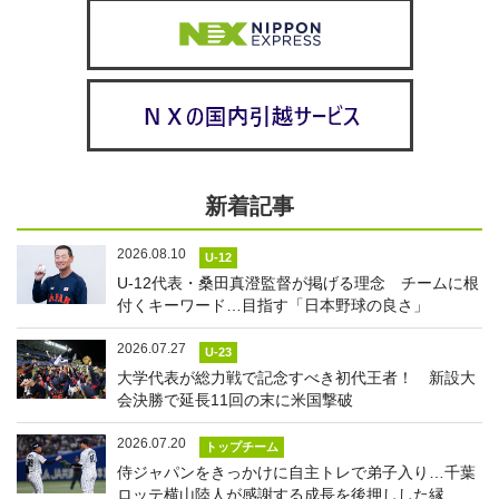
新着記事
2026.08.10
U-12
U-12代表・桑田真澄監督が掲げる理念 チームに根
付くキーワード…目指す「日本野球の良さ」
2026.07.27
U-23
大学代表が総力戦で記念すべき初代王者！ 新設大
会決勝で延長11回の末に米国撃破
2026.07.20
トップチーム
侍ジャパンをきっかけに自主トレで弟子入り…千葉
ロッテ横山陸人が感謝する成長を後押しした縁