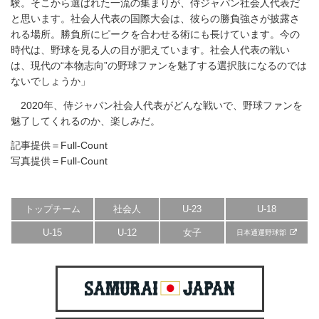
験。そこから選ばれた一流の集まりが、侍ジャパン社会人代表だ
と思います。社会人代表の国際大会は、彼らの勝負強さが披露さ
れる場所。勝負所にピークを合わせる術にも長けています。今の
時代は、野球を見る人の目が肥えています。社会人代表の戦い
は、現代の“本物志向”の野球ファンを魅了する選択肢になるのでは
ないでしょうか」
2020年、侍ジャパン社会人代表がどんな戦いで、野球ファンを
魅了してくれるのか、楽しみだ。
記事提供＝Full-Count
写真提供＝Full-Count
トップチーム
社会人
U-23
U-18
U-15
U-12
女子
日本通運野球部