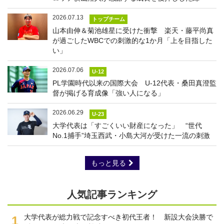
2026.07.13
トップチーム
山本由伸＆菊池雄星に受けた衝撃 楽天・藤平尚真
が過ごしたWBCでの刺激的な1か月「上を目指した
い」
2026.07.06
U-12
PL学園時代以来の国際大会 U-12代表・桑田真澄監
督が掲げる育成像「強い人になる」
2026.06.29
U-23
大学代表は「すごくいい財産になった」 “世代
No.1捕手”埼玉西武・小島大河が受けた一流の刺激
もっと見る
人気記事ランキング
大学代表が総力戦で記念すべき初代王者！ 新設大会決勝で
1