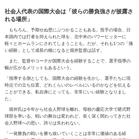
社会人代表の国際大会は「彼らの勝負強さが披露さ
れる場所」
もちろん、予期せぬ壁にぶつかることもある。投手の場合、日
本国内では打者を抑えられた球を、北中米のパワーヒッターに
軽々とホームランにされてしまうことも。だが、それも1つの「痛
い経験」として成長の糧になると堀井監督は話す。
また、監督やコーチが国際大会を経験することで、選手指導の
幅が広がるメリットもあるという。
「指導する側としても、国際大会の経験を生かし、選手たちに現
時点での立ち位置、どれくらいのレベルにいるのかなどを伝える
ことができる。私自身にとっても、非常にいい経験となりまし
た」
堀井氏は今年から社会人野球を離れ、母校の慶応大学で硬式野
球部を率いる。戦いの舞台は変われど、長く深く関わってきた社
会人野球への思い、誇りは失われない。
「一発勝負の戦いを勝ち抜いていくことは非常に価値のある経