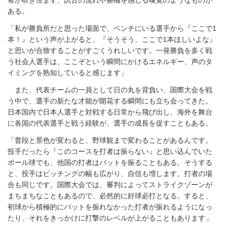
ある。
「私が勝負所だと思った場面で、ベンチにいる選手から『ここで1
本！』という声が上がると、『そうそう、ここで1本ほしいよな』
と思いが合致することがすごくうれしいです。一発勝負を多く戦
う社会人選手は、ここぞという瞬間にかけるエネルギー、声のタ
イミングを熟知していると感じます」
また、代表チームの一員として日の丸を背負い、国際大会を戦
う中で、選手の新たな才能が開花する瞬間にも立ち会ってきた。
日本国内で日本人選手と対戦する日常から飛び出し、海外を舞台
に各国の代表選手と戦う経験が、選手の成長を促すこともある。
「普段と景色が変わると、野球観まで変わることがあるんです。
投手だったら『このコースを打者は振らない』と思い込んでいた
ボール球でも、他国の打者はバットを振ることもある。そうする
と、投手はピッチングの幅も広がり、自信も増します。打者の場
合も同じです。国際大会では、審判によってストライクゾーンが
まちまちなこともあるので、必然的に好球必打となる。すると、
初球から積極的にバットを振れなかった打者が振れるようになっ
たり、それをきっかけに打撃のレベルが上がることもあります」