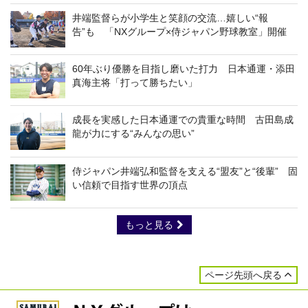
井端監督らが小学生と笑顔の交流…嬉しい“報
告”も 「NXグループ×侍ジャパン野球教室」開催
60年ぶり優勝を目指し磨いた打力 日本通運・添田
真海主将「打って勝ちたい」
成長を実感した日本通運での貴重な時間 古田島成
龍が力にする“みんなの思い”
侍ジャパン井端弘和監督を支える“盟友”と“後輩” 固
い信頼で目指す世界の頂点
もっと見る
ページ先頭へ戻る