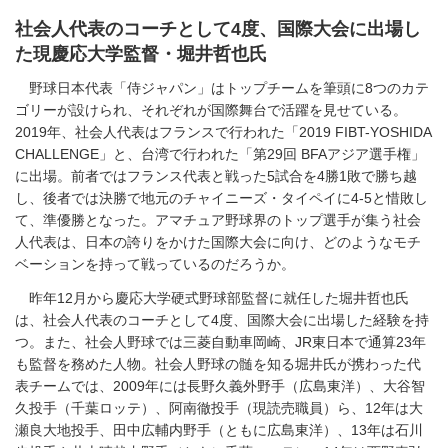
社会人代表のコーチとして4度、国際大会に出場し
た現慶応大学監督・堀井哲也氏
野球日本代表「侍ジャパン」はトップチームを筆頭に8つのカテ
ゴリーが設けられ、それぞれが国際舞台で活躍を見せている。
2019年、社会人代表はフランスで行われた「2019 FIBT-YOSHIDA
CHALLENGE」と、台湾で行われた「第29回 BFAアジア選手権」
に出場。前者ではフランス代表と戦った5試合を4勝1敗で勝ち越
し、後者では決勝で地元のチャイニーズ・タイペイに4-5と惜敗し
て、準優勝となった。アマチュア野球界のトップ選手が集う社会
人代表は、日本の誇りをかけた国際大会に向け、どのようなモチ
ベーションを持って戦っているのだろうか。
昨年12月から慶応大学硬式野球部監督に就任した堀井哲也氏
は、社会人代表のコーチとして4度、国際大会に出場した経験を持
つ。また、社会人野球では三菱自動車岡崎、JR東日本で通算23年
も監督を務めた人物。社会人野球の髄を知る堀井氏が携わった代
表チームでは、2009年には長野久義外野手（広島東洋）、大谷智
久投手（千葉ロッテ）、阿南徹投手（現読売職員）ら、12年は大
瀬良大地投手、田中広輔内野手（ともに広島東洋）、13年は石川