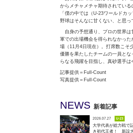
からメチャメチャ期待されている
「僕の中では（U-23ワールドカ
野球はそんなに甘くない、と思っ
自身の予想通り、プロの世界は甘
軍での出場機会を得られなかった
場（11月4日現在）。打席数こそ
優勝を果たしたチームの一員とな
らなる飛躍を目指し、真砂選手は
記事提供＝Full-Count
写真提供＝Full-Count
NEWS
新着記事
2026.07.27
U-23
大学代表が総力戦で
き初代王者！ 新設