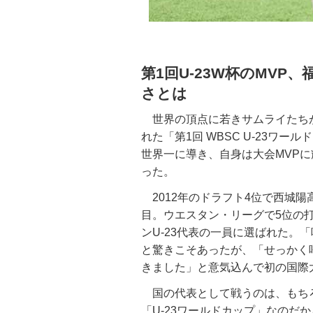
第1回U-23W杯のMV
さとは
世界の頂点に若きサムライたちが
れた「第1回 WBSC U-23ワ
世界一に導き、自身は大会MVP
った。
2012年のドラフト4位で西城陽
目。ウエスタン・リーグで5位の打率
ンU-23代表の一員に選ばれた。
と驚きこそあったが、「せっかく
きました」と意気込んで初の国際
国の代表として戦うのは、もち
「U-23ワールドカップ」なのだ