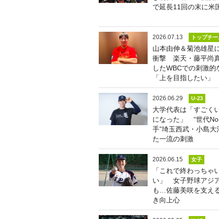
で延長11回の末に米
2026.07.13
トップチー
山本由伸＆菊池雄星
衝撃 楽天・藤平尚
したWBCでの刺激的
「上を目指したい」
2026.06.29
U-23
大学代表は「すごく
になった」 “世代No
手”埼玉西武・小島大
た一流の刺激
2026.06.15
女子
「これで終わっちゃ
い」 女子野球アジア
も…佐藤美咲を支え
き向上心