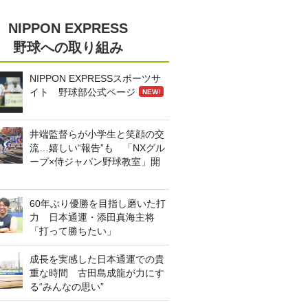
NIPPON EXPRESS
野球への取り組み
NIPPON EXPRESSスポーツサ
イト 野球部公式ページ
NEW!
井端監督らが小学生と笑顔の交
流…嬉しい“報告”も 「NXグル
ープ×侍ジャパン野球教室」開
60年ぶり優勝を目指し磨いた打
力 日本通運・添田真海主将
「打って勝ちたい」
成長を実感した日本通運での貴
重な時間 古田島成龍が力にす
る“みんなの思い”