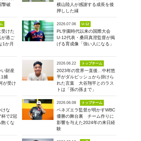
国撃破
横山陸人が感謝する成長を後
押しした縁
2026.07.06
ム
U-12
に受けた
PL学園時代以来の国際大会
真が過ご
U-12代表・桑田真澄監督が掲
な1か月
げる育成像「強い人になる」
2026.06.22
トップチーム
いい財産
2023年の世界一直後…中村悠
.1捕
平がダルビッシュから掛けら
河が受け
れた言葉 大谷翔平とのラス
トは「孫の孫まで」
2026.06.08
トップチーム
いけな
ベネズエラ監督が明かすWBC
杯で2冠
優勝の舞台裏 チーム作りに
る飽くな
影響を与えた2024年の来日経
験