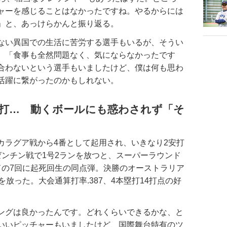
ャーを感じることはなかったですね。やるからには
」と、あっけらかんと振り返る。
ない異国での生活に苦労する選手もいるが、そうい
。「食事も全然問題なく、気にならなかったです
合わないという選手もいましたけど、僕は何も思わ
活躍に繋がったのかもしれない。
本塁打… 動くボールにも惑わされず「そ
ラグア戦から4番として起用され、いきなり2安打
ゼンチン戦で1号2ランを放つと、スーパーラウンド
ドの7回に起死回生の同点弾。決勝のオーストラリア
放った。大会通算打率.387、4本塁打14打点の好
ングは良かったんです。どれくらいできるかな、と
いいピッチャーもいましたけど、国際舞台特有のツ