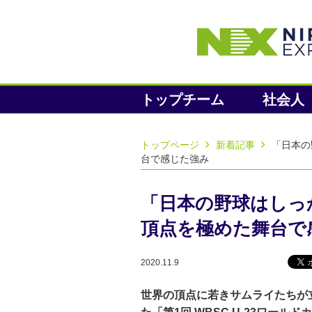
トップチーム
社会人
トップページ
新着記事
「日本の
台で感じた強み
「日本の野球はしっか
頂点を極めた舞台で
2020.11.9
世界の頂点に若きサムライたちが立