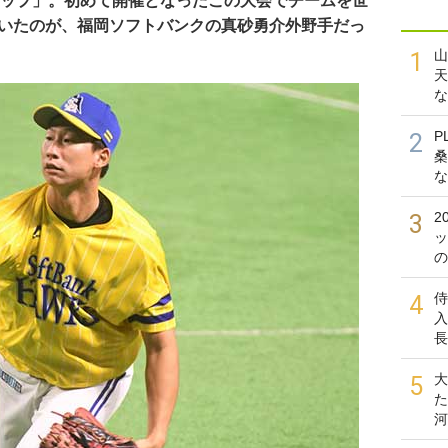
ルドカップ」。初めて開催となったこの大会でチームを世
輝いたのが、福岡ソフトバンクの真砂勇介外野手だっ
山
1
天
な
P
2
桑
な
2
3
ッ
の
侍
4
入
長
大
5
た
河