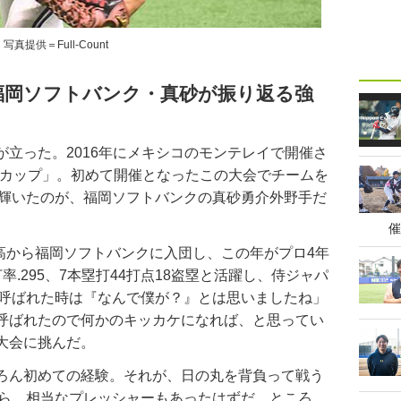
写真提供＝Full-Count
P、福岡ソフトバンク・真砂が振り返る強
立った。2016年にメキシコのモンテレイで開催さ
ールドカップ」。初めて開催となったこの大会でチームを
に輝いたのが、福岡ソフトバンクの真砂勇介外野手だ
催
高から福岡ソフトバンクに入団し、この年がプロ4年
.295、7本塁打44打点18盗塁と活躍し、侍ジャパ
「呼ばれた時は『なんで僕が？』とは思いましたね」
呼ばれたので何かのキッカケになれば、と思ってい
大会に挑んだ。
ろん初めての経験。それが、日の丸を背負って戦う
から、相当なプレッシャーもあったはずだ。ところ