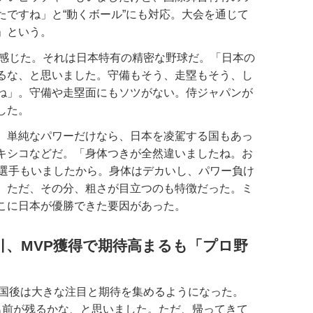
たですね」と“動くボール”にも対応。大会を通じて
」という。
も感じた。それは日本特有の精密な野球だ。「日本の
るな、と思いました。守備もそう、走塁もそう、し
ね」。守備や走塁面にもソツがない。侍ジャパンが
した。
、単純なパワーだけなら、日本を凌駕する国もあっ
キシコなどだ。「身体つきが全然違いましたね。お
う選手もいましたから。身体はデカいし、パワー負け
。ただ、その分、粗さが目立つのも特徴だった。ミ
こに日本が優勝できた要因があった。
引、MVP獲得で期待高まるも「プロ野
国後は大きな注目と期待を集めるようになった。
名前が残るかな、と思いました。ただ、帰ってきて