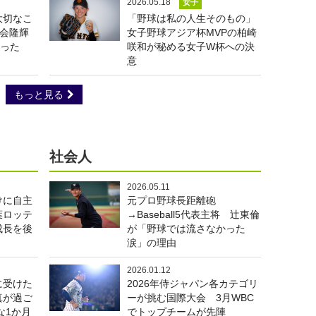
2026.05.18
女子
大切なこ
「野球は私の人生そのもの」
度会隆輝
女子野球アジア杯MVPの柏崎
誓った
咲和が秘める女子W杯への決
意
もっと見る
社会人
2026.05.11
けに自主
元プロ野球長距離砲
葉ロッテ
→Baseball5代表主将 辻東倫
成長を後
が「野球では流さなかった
涙」の理由
2026.01.12
に受けた
2026年侍ジャパン各カテゴリ
真が過ご
ーが挑む国際大会 3月WBC
な1か月
でトップチームが先陣