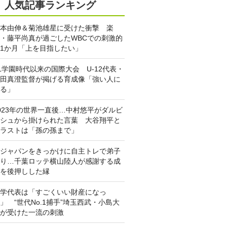
人気記事ランキング
本由伸＆菊池雄星に受けた衝撃 楽
・藤平尚真が過ごしたWBCでの刺激的
1か月「上を目指したい」
L学園時代以来の国際大会 U-12代表・
田真澄監督が掲げる育成像「強い人に
る」
023年の世界一直後…中村悠平がダルビ
シュから掛けられた言葉 大谷翔平と
ラストは「孫の孫まで」
ジャパンをきっかけに自主トレで弟子
り…千葉ロッテ横山陸人が感謝する成
を後押しした縁
学代表は「すごくいい財産になっ
」 “世代No.1捕手”埼玉西武・小島大
が受けた一流の刺激