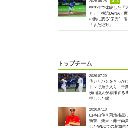
2026.05.25
U-15
中学生で体験した「
と」 横浜DeNA・
の胸に残る“栄光”…
「また絶対」
トップチーム
2026.07.20
侍ジャパンをきっか
トレで弟子入り…千
横山陸人が感謝する
押しした縁
2026.07.13
山本由伸＆菊池雄星
衝撃 楽天・藤平尚
したWBCでの刺激的