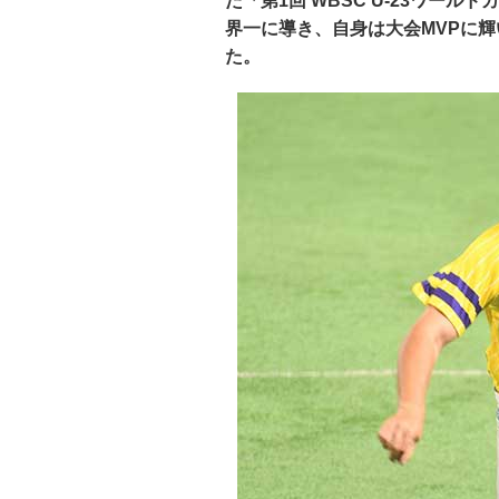
た「第1回 WBSC U-23ワー
界一に導き、自身は大会MVPに
た。