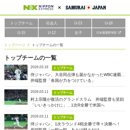
トップチーム
社会人
U-23
U-18
U-15
U-12
女子
日本通運野球部
トップページ
トップチームの一覧
トップチームの一覧
2026.03.16
トップチーム
侍ジャパン、大谷同点弾も届かなかったWBC連覇…
井端監督「各国が力をつけている」
2026.03.11
トップチーム
村上宗隆が復活のグランドスラム 井端監督も笑顔
「いいきっかけに」…1次R全勝で米国へ
2026.03.11
トップチーム
侍ジャパン、1次ラウンド4戦全勝で準々決勝へ！
井端監督「一戦一戦、あとは戦うだけ」