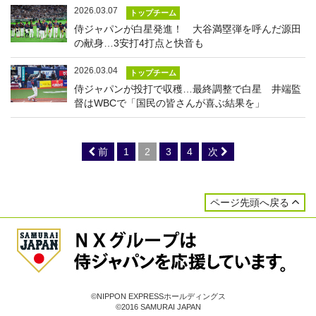
2026.03.07
トップチーム
侍ジャパンが白星発進！ 大谷満塁弾を呼んだ源田
の献身…3安打4打点と快音も
2026.03.04
トップチーム
侍ジャパンが投打で収穫…最終調整で白星 井端監
督はWBCで「国民の皆さんが喜ぶ結果を」
前
1
2
3
4
次
ページ先頭へ戻る
©NIPPON EXPRESSホールディングス
©2016 SAMURAI JAPAN