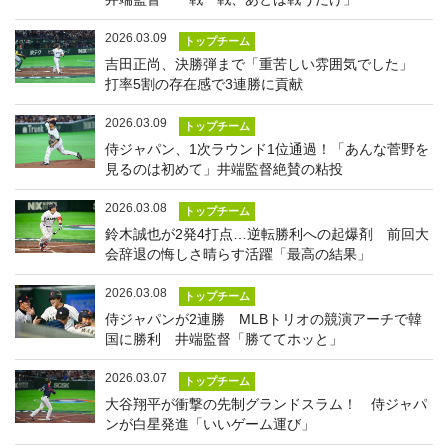
2026.03.09
トップチーム
吉田正尚、決勝弾まで「重苦しい雰囲気でした」
打率5割の存在感で3連勝に貢献
2026.03.09
トップチーム
侍ジャパン、1次ラウンド1位通過！「あんな菅野を
見るのは初めて」井端監督絶賛の粘投
2026.03.08
トップチーム
鈴木誠也が2発4打点…逆転勝利への起爆剤 前回大
会辞退の悔しさ晴らす活躍「最高の結果」
2026.03.08
トップチーム
侍ジャパンが2連勝 MLBトリオの競演アーチで韓
国に勝利 井端監督「勝ててホッと」
2026.03.07
トップチーム
大谷翔平が衝撃の先制グランドスラム！ 侍ジャパ
ンが白星発進「いいゲーム運び」