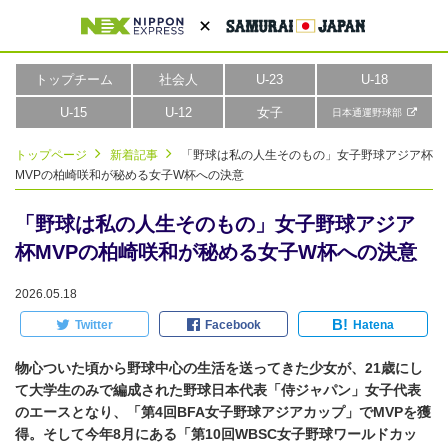
トップチーム
社会人
U-23
U-18
U-15
U-12
女子
日本通運野球部
トップページ
新着記事
「野球は私の人生そのもの」女子野球アジア杯
MVPの柏崎咲和が秘める女子W杯への決意
「野球は私の人生そのもの」女子野球アジア
杯MVPの柏崎咲和が秘める女子W杯への決意
2026.05.18
B!
Twitter
Facebook
Hatena
物心ついた頃から野球中心の生活を送ってきた少女が、21歳にし
て大学生のみで編成された野球日本代表「侍ジャパン」女子代表
のエースとなり、「第4回BFA女子野球アジアカップ」でMVPを獲
得。そして今年8月にある「第10回WBSC女子野球ワールドカッ