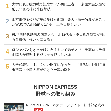
大学代表が総力戦で記念すべき初代王者！ 新設大会決勝で
1
延長11回の末に米国撃破
山本由伸＆菊池雄星に受けた衝撃 楽天・藤平尚真が過ごし
2
たWBCでの刺激的な1か月「上を目指したい」
PL学園時代以来の国際大会 U-12代表・桑田真澄監督が掲げ
3
る育成像「強い人になる」
侍ジャパンをきっかけに自主トレで弟子入り…千葉ロッテ横
4
山陸人が感謝する成長を後押しした縁
大学代表は「すごくいい財産になった」 “世代No.1捕手”埼
5
玉西武・小島大河が受けた一流の刺激
NIPPON EXPRESS
野球への取り組み
NIPPON EXPRESSスポーツサイト 野球部公式ペ
ージ
NEW!