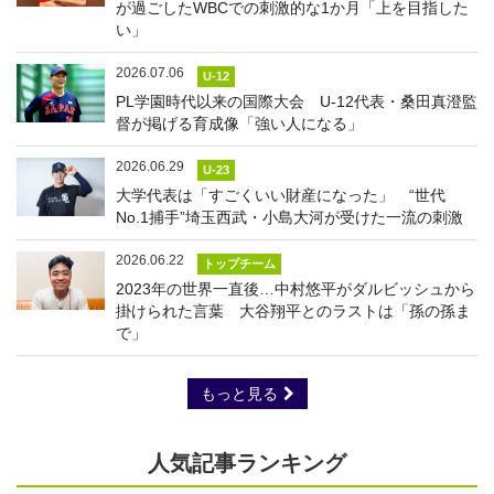
が過ごしたWBCでの刺激的な1か月「上を目指した
い」
2026.07.06
U-12
PL学園時代以来の国際大会 U-12代表・桑田真澄監
督が掲げる育成像「強い人になる」
2026.06.29
U-23
大学代表は「すごくいい財産になった」 “世代
No.1捕手”埼玉西武・小島大河が受けた一流の刺激
2026.06.22
トップチーム
2023年の世界一直後…中村悠平がダルビッシュから
掛けられた言葉 大谷翔平とのラストは「孫の孫ま
で」
もっと見る
人気記事ランキング