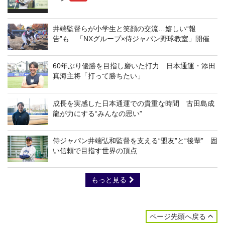
井端監督らが小学生と笑顔の交流…嬉しい“報
告”も 「NXグループ×侍ジャパン野球教室」開催
60年ぶり優勝を目指し磨いた打力 日本通運・添田
真海主将「打って勝ちたい」
成長を実感した日本通運での貴重な時間 古田島成
龍が力にする“みんなの思い”
侍ジャパン井端弘和監督を支える“盟友”と“後輩” 固
い信頼で目指す世界の頂点
もっと見る
ページ先頭へ戻る