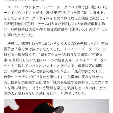
スーパーラウンドのチャイニーズ・タイペイ戦では5回からリリ
ーフでマウンドに上がり、2回1安打1失点（自責点0）に抑える。
そしてチャイニーズ・タイペイとの再戦になった決勝に先発し、7
回5安打無失点完封。チームは8-0で快勝して4大会連続優勝を飾
り、柏崎投手は大会MVPと最優秀防御率（通算0.00）のタイトル
に輝いたのだった。
決勝は、味方打線が初回にいきなり大量7点を先制したが、柏崎
投手は「全く気は抜けませんでした。チャイニーズ・タイペイに
対する応援が凄くて、“完全アウェー”の独特な雰囲気。“打倒日
本”を目標にしていた他のチームの皆さんも、チャイニーズ・タイ
ペイを応援していたと思います」と振り返る。優勝決定の瞬間
は、柏崎投手を中心に歓喜の輪ができた。「最高の気分でした。
自分のピッチングができたと思います」と満面に笑みを浮かべ
る。自身初の国際大会出場を「味方を応援する気持ち、1つのアウ
トを喜ぶ気持ち、そういう野球を楽しむ気持ちというのは、どの
国の人も変わらない実感しました」と満喫していた。