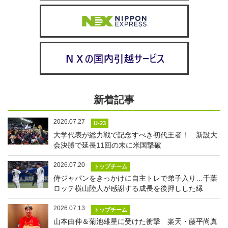
新着記事
2026.07.27
U-23
大学代表が総力戦で記念すべき初代王者！ 新設大
会決勝で延長11回の末に米国撃破
2026.07.20
トップチーム
侍ジャパンをきっかけに自主トレで弟子入り…千葉
ロッテ横山陸人が感謝する成長を後押しした縁
2026.07.13
トップチーム
山本由伸＆菊池雄星に受けた衝撃 楽天・藤平尚真