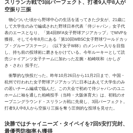
スリランカ戦で3回パーフェクト、打者9人中8人が
空振り三振
物心ついた頃から野球中心の生活を送ってきた少女が、21歳に
して大学生のみで編成された野球日本代表「侍ジャパン」女子代
表のエースとなり、「第4回BFA女子野球アジアカップ」でMVPを
獲得。そして今年8月にある「第10回WBSC女子野球ワールドカッ
プ・グループステージ」（以下女子W杯）のメンバー入りを目指
し、持ち前の投球術に磨きをかけている。今年ルーキーとして読
売ジャイアンツ女子チームに加わった左腕・柏崎咲和（かしざ
き・さわ）投手だ。
衝撃的な快投だった。昨年10月26日から11月2日まで、中国・
杭州で行われた女子野球アジアカップに日本はあえて大学生のみ
の若いチーム編成で臨んだ。この大会で初めて侍ジャパンのユニ
ホームに袖を通した柏崎投手（当時・大阪体育大）は、初戦のオ
ープニングラウンド・スリランカ戦に先発し、3回パーフェクト。
打者9人中8人から空振り三振を奪う圧倒的な投球を見せた。
決勝ではチャイニーズ・タイペイを7回5安打完封、
最優秀防御率も獲得