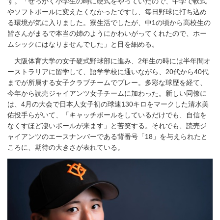
す。「せっかく小学生の時に硬式をやっていたので、中学で軟式
やソフトボールに変えたくなかったですし、毎日野球に打ち込め
る環境が気に入りました。寮生活でしたが、中1の頃から高校生の
皆さんがまるで本当の姉のようにかわいがってくれたので、ホー
ムシックにはなりませんでした」と目を細める。
大阪体育大学の女子硬式野球部に進み、2年生の時には半年間オ
ーストラリアに留学して、語学学校に通いながら、20代から40代
までが所属する女子クラブチームでプレー。多彩な球歴を経て、
今年から読売ジャイアンツ女子チームに加わった。新しい同僚に
は、4月の大会で日本人女子初の球速130キロをマークした清水美
佑投手らがいて、「キャッチボールをしているだけでも、自信を
なくすほど凄いボールが来ます」と苦笑する。それでも、読売ジ
ャイアンツのエースナンバーである背番号「18」を与えられたと
ころに、期待の大きさが表れている。