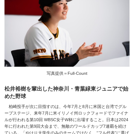
写真提供＝Full-Count
松井裕樹を輩出した神奈川・青葉緑東ジュニアで始
めた野球
柏崎投手が次に目指すのは、今年7月と8月に米国と台湾でグル
ープステージ、来年7月に米イリノイ州ロックフォードでファイナ
ルが行われる第10回 WBSC女子W杯に出場すること。日本は2024
年に行われた第9回大会まで、無敵のワールドカップ7連覇を続け
ている。「やはり大学生のみのチームではなく、“フル代表”に選ば