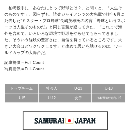
柏崎投手に「あなたにとって野球とは？」と聞くと、「人生そ
のものです」。図らずも、読売ジャイアンツの大先輩で昨年6月に
死去した“ミスター・プロ野球”長嶋茂雄氏の名言「野球というスポ
ーツは人生そのものだ」と同じ言葉が返ってきた。「これまで海
外を含めて、いろいろな環境で野球をやらせてもらってきまし
た。そういう経験の豊富さは、自信を持っているところです。大
きい大会ほどワクワクします」と改めて思いを馳せるのは、ワー
ルドカップの大舞台だ。
記事提供＝Full-Count
写真提供＝Full-Count
トップチーム
社会人
U-23
U-18
U-15
U-12
女子
日本通運野球部