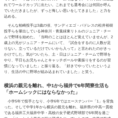
れてワールドカップに出たい。これまでも選考会には何回か呼ん
でいただきましたが、ずっと悔しい思いをしてきました」と力を
込める。
そんな柏崎投手は3歳の頃、サンディエゴ・パドレスの松井裕樹
投手らを輩出している神奈川・青葉緑東リトルのジュニア・チー
ムで野球を始めた。「当時のことはほとんど覚えていませんが、2
歳上の兄がジュニア・チームにいて、『試合をするのに人数が足
りない。立っているだけでいいから入って』と言われたのがきっ
かけでした。気がついたら、土・日はジュニア・チームで野球を
やり、平日もお兄ちゃんとキャッチボールや素振りをするのが習
慣になっていました」と振り返る。「好きでやっていたというよ
り、生活の中に野球が組み込まれていました」と笑う。
横浜の親元を離れ、中1から福井で6年間寮生活も
「ホームシックにはならなかった」
小学5年で投手となり、小学6年ではエースナンバー「1」を背負
った。そして中学1年から横浜の親元を離れ、福井県の中高一貫校
である福井工大福井中学・高校の女子硬式野球部で6年間を過ご