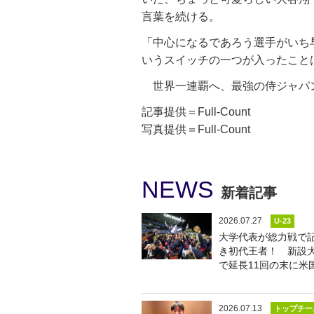
言葉を続ける。
「中心になるであろう選手がいち
いうスイッチの一つが入ったこと
世界一連覇へ、最強の侍ジャパ
記事提供＝Full-Count
写真提供＝Full-Count
NEWS
新着記事
2026.07.27
U-23
大学代表が総力戦で
き初代王者！ 新設
で延長11回の末に米
2026.07.13
トップチー