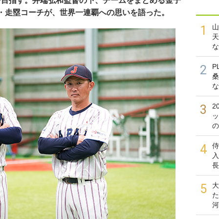
連覇を目指す。井端弘和監督の下、チームをまとめる金子
・走塁コーチが、世界一連覇への思いを語った。
山
1
天
な
P
2
桑
な
2
3
ッ
の
侍
4
入
長
大
5
た
河