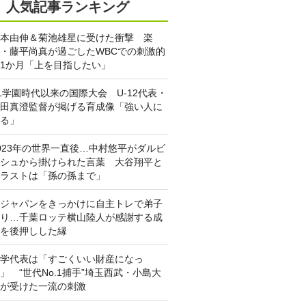
人気記事ランキング
本由伸＆菊池雄星に受けた衝撃 楽
・藤平尚真が過ごしたWBCでの刺激的
1か月「上を目指したい」
L学園時代以来の国際大会 U-12代表・
田真澄監督が掲げる育成像「強い人に
る」
023年の世界一直後…中村悠平がダルビ
シュから掛けられた言葉 大谷翔平と
ラストは「孫の孫まで」
ジャパンをきっかけに自主トレで弟子
り…千葉ロッテ横山陸人が感謝する成
を後押しした縁
学代表は「すごくいい財産になっ
」 “世代No.1捕手”埼玉西武・小島大
が受けた一流の刺激