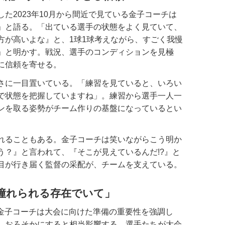
2023年10月から間近で見ている金子コーチは
」と語る。「出ている選手の状態をよく見ていて、
方が高いよな』と、1球1球考えながら、すごく我慢
」と明かす。戦況、選手のコンディションを見極
に信頼を寄せる。
さに一目置いている。「練習を見ていると、いろい
で状態を把握していますね」。練習から選手一人一
ンを取る姿勢がチーム作りの基盤になっているとい
れることもある。金子コーチは笑いながらこう明か
う？』と言われて、『そこが見えているんだ!?』と
目が行き届く監督の采配が、チームを支えている。
憧れられる存在でいて」
金子コーチは大会に向けた準備の重要性を強調し
、おろそかにすると相当影響する。選手たちが大会