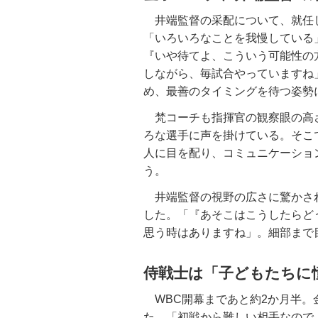
井端監督の采配について、就任した
「いろいろなことを我慢している
『いや待てよ、こういう可能性の
しながら、毎試合やっていますね
め、最善のタイミングを待つ姿勢
梵コーチも指揮官の観察眼の高
ろな選手に声を掛けている。そこ
人に目を配り、コミュニケーショ
う。
井端監督の視野の広さに驚かさ
した。「『あそこはこうしたらど
思う時はありますね」。細部まで
侍戦士は「子どもたちに
WBC開幕まであと約2か月半。
た。「初戦から難しい相手なので