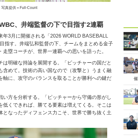
写真提供＝Full-Count
るWBC、井端監督の下で目指す2連覇
に開催される「2026 WORLD BASEBALL
連覇を目指す。井端弘和監督の下、チームをまとめる金子
・走塁コーチが、世界一連覇への思いを語った。
チは明確な持論を展開する。「ピッチャーの国だと
も含めて。技術の高い国なので（攻撃と）うまく融
を軸に、攻守のバランスを取ることが勝利への鍵だ
催
戦い方を分析する。「ピッチャーから守備の形がし
を低くできれば、勝てる要素は増えてくる。そこは
体となったディフェンス力こそ、世界で勝ち抜く土