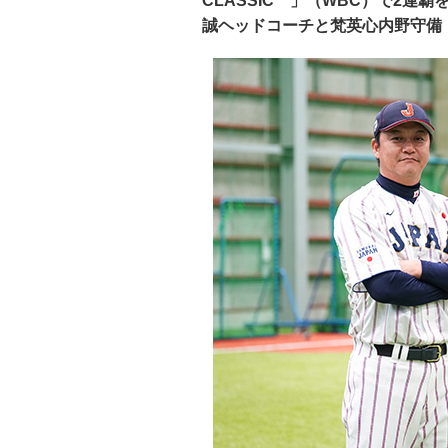
CLASSIC™」（WBC）で2
誠ヘッドコーチと梵英心内野守備