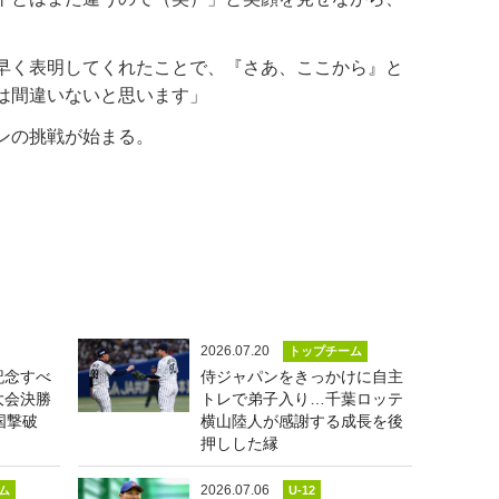
早く表明してくれたことで、『さあ、ここから』と
は間違いないと思います」
ンの挑戦が始まる。
2026.07.20
トップチーム
記念すべ
侍ジャパンをきっかけに自主
大会決勝
トレで弟子入り…千葉ロッテ
国撃破
横山陸人が感謝する成長を後
押しした縁
2026.07.06
ム
U-12