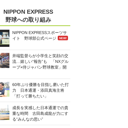
NIPPON EXPRESS
野球への取り組み
NIPPON EXPRESSスポーツサ
イト 野球部公式ページ
NEW!
井端監督らが小学生と笑顔の交
流…嬉しい“報告”も 「NXグル
ープ×侍ジャパン野球教室」開
60年ぶり優勝を目指し磨いた打
力 日本通運・添田真海主将
「打って勝ちたい」
成長を実感した日本通運での貴
重な時間 古田島成龍が力にす
る“みんなの思い”