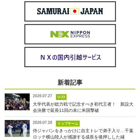
新着記事
2026.07.27
U-23
大学代表が総力戦で記念すべき初代王者！ 新設大
会決勝で延長11回の末に米国撃破
2026.07.20
トップチーム
侍ジャパンをきっかけに自主トレで弟子入り…千葉
ロッテ横山陸人が感謝する成長を後押しした縁