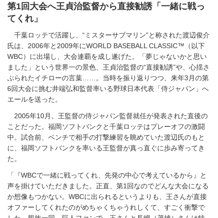
第1回大会へ王貞治監督から直接勧誘「一緒に戦っ
てくれ」
千葉ロッテで活躍し、“ミスターサブマリン”と称された渡辺俊介
氏は、2006年と2009年にWORLD BASEBALL CLASSIC™（以下
WBC）に出場し、大会連覇を成し遂げた。「夢じゃないかと思い
ました」という世界一の景色、王貞治監督の“直接勧誘”や、心揺さ
ぶられたイチローの言葉……。当時を振り返りつつ、来年3月の第
6回大会に挑む井端弘和監督率いる野球日本代表「侍ジャパン」へ
エールを送った。
2005年10月。王監督の侍ジャパン監督就任が発表された直後の
ことだった。福岡ソフトバンクと千葉ロッテはプレーオフの激闘
中。試合前、ベンチで相手の打撃練習を眺めていた渡辺氏のもと
に、福岡ソフトバンクを率いる王監督が真っ直ぐに歩み寄ってき
た。
「『WBCで一緒に戦ってくれ、先発の中心で考えているから』と
声を掛けていただきました。正直、第1回なのでどんな大会になる
か想像もつかない。WBCに出られるというよりも、王さんが直接
オファーしてくれたのがめちゃくちゃうれしくて、すごく衝撃で
した。親族一同、巨人ファンで、王さんと長嶋（茂雄）さんは特