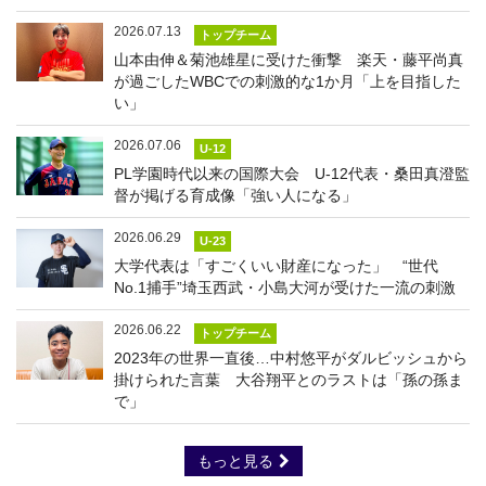
2026.07.13
トップチーム
山本由伸＆菊池雄星に受けた衝撃 楽天・藤平尚真
が過ごしたWBCでの刺激的な1か月「上を目指した
い」
2026.07.06
U-12
PL学園時代以来の国際大会 U-12代表・桑田真澄監
督が掲げる育成像「強い人になる」
2026.06.29
U-23
大学代表は「すごくいい財産になった」 “世代
No.1捕手”埼玉西武・小島大河が受けた一流の刺激
2026.06.22
トップチーム
2023年の世界一直後…中村悠平がダルビッシュから
掛けられた言葉 大谷翔平とのラストは「孫の孫ま
で」
もっと見る