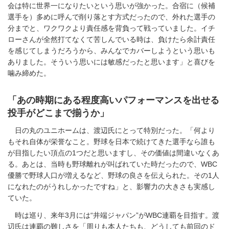
会は特に世界一になりたいという思いが強かった。合宿に（候補
選手を）多めに呼んで削り落とす方式だったので、外れた選手の
分までと、ワクワクより責任感を背負って戦っていました。イチ
ローさんが全然打てなくて苦しんでいる時は、負けたら余計責任
を感じてしまうだろうから、みんなでカバーしようという思いも
ありました。そういう思いには敏感だったと思います」と喜びを
噛み締めた。
「あの時期にある程度高いパフォーマンスを出せる
投手がどこまで揃うか」
日の丸のユニホームは、渡辺氏にとって特別だった。「何より
もそれ自体が栄誉なこと。野球を日本で続けてきた選手なら誰も
が目指したい頂点の1つだと思いますし、その価値は間違いなくあ
る。あとは、当時も野球離れが叫ばれていた時だったので、WBC
優勝で野球人口が増えるなど、野球の良さを伝えられた。その1人
になれたのがうれしかったですね」と、影響力の大きさも実感し
ていた。
時は巡り、来年3月には“井端ジャパン”がWBC連覇を目指す。渡
辺氏は連覇の難しさを「周りも本人たちも、どうしても前回のド