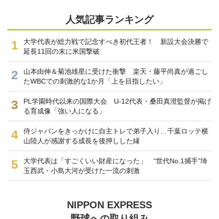
人気記事ランキング
大学代表が総力戦で記念すべき初代王者！ 新設大会決勝で
1
延長11回の末に米国撃破
山本由伸＆菊池雄星に受けた衝撃 楽天・藤平尚真が過ごし
2
たWBCでの刺激的な1か月「上を目指したい」
PL学園時代以来の国際大会 U-12代表・桑田真澄監督が掲げ
3
る育成像「強い人になる」
侍ジャパンをきっかけに自主トレで弟子入り…千葉ロッテ横
4
山陸人が感謝する成長を後押しした縁
大学代表は「すごくいい財産になった」 “世代No.1捕手”埼
5
玉西武・小島大河が受けた一流の刺激
NIPPON EXPRESS
野球への取り組み