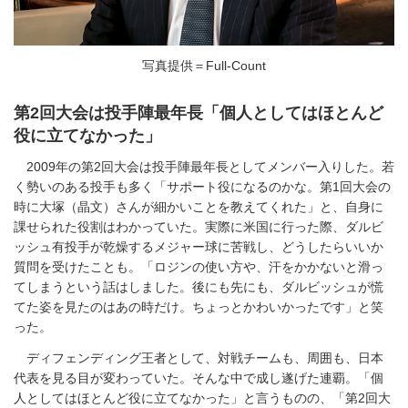
写真提供＝Full-Count
第2回大会は投手陣最年長「個人としてはほとんど
役に立てなかった」
2009年の第2回大会は投手陣最年長としてメンバー入りした。若
く勢いのある投手も多く「サポート役になるのかな。第1回大会の
時に大塚（晶文）さんが細かいことを教えてくれた」と、自身に
課せられた役割はわかっていた。実際に米国に行った際、ダルビ
ッシュ有投手が乾燥するメジャー球に苦戦し、どうしたらいいか
質問を受けたことも。「ロジンの使い方や、汗をかかないと滑っ
てしまうという話はしました。後にも先にも、ダルビッシュが慌
てた姿を見たのはあの時だけ。ちょっとかわいかったです」と笑
った。
ディフェンディング王者として、対戦チームも、周囲も、日本
代表を見る目が変わっていた。そんな中で成し遂げた連覇。「個
人としてはほとんど役に立てなかった」と言うものの、「第2回大