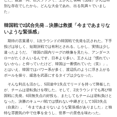
別な存在でしたから。どんな大会であれ、出る気満々でいまし
た」
韓国戦で2試合先発→決勝は救援「今まであまりな
いような緊張感」
期待の言葉通り、1次ラウンドの韓国戦で先発を託された。下手
投げは珍しく、短期決戦では有利とされる。しかし、実情は少し
違ったようだ。「韓国の国内リーグの映像を見たら、アンダース
ローがたくさんいるんです。日本より多い。王さんは『慣れてい
ないから』と仰っていたけど、韓国は一番慣れていた（笑）」。
とはいえ、韓国ではパワー系が多く、渡辺氏のように浮き上がる
ボールを操り、緩急を武器にするタイプは少なかった。
そんな利点も活かし、5回途中1失点でリードを持って降板した
が、チームは逆転負けを喫した。そして、2次ラウンドでも再び韓
国戦に先発。6回無失点の好投も、またしてもチームは逆転負けと
なった。決勝のキューバ戦では慣れない中継ぎとして3回3失点
（自責2）。「今まであまりないような緊張感がありました」と独
特な雰囲気の中で仕事を全うし、世界一の景色を味わった。