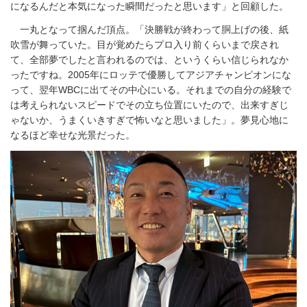
になるんだと本気になった瞬間だったと思います」と回顧した。
一丸となって掴んだ頂点。「決勝戦が終わって胴上げの後、紙
吹雪が舞っていた。目が覚めたらプロ入り前くらいまで戻され
て、全部夢でしたと言われるのでは、というくらい信じられなか
ったですね。2005年にロッテで優勝してアジアチャンピオンにな
って、翌年WBCに出てその中心にいる。それまでの自分の経験で
は考えられないスピードでその立ち位置にいたので、出来すぎじ
ゃないか、うまくいきすぎで怖いなと思いました」。夢見心地に
なるほど幸せな光景だった。