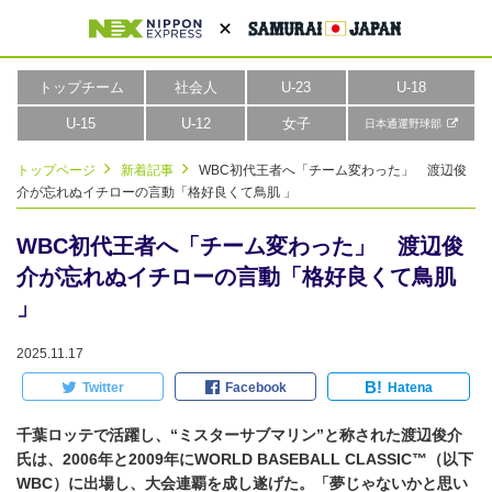
トップチーム
社会人
U-23
U-18
U-15
U-12
女子
日本通運野球部
トップページ
新着記事
WBC初代王者へ「チーム変わった」 渡辺俊
介が忘れぬイチローの言動「格好良くて鳥肌 」
WBC初代王者へ「チーム変わった」 渡辺俊
介が忘れぬイチローの言動「格好良くて鳥肌
」
2025.11.17
B!
Twitter
Facebook
Hatena
千葉ロッテで活躍し、“ミスターサブマリン”と称された渡辺俊介
氏は、2006年と2009年にWORLD BASEBALL CLASSIC™（以下
WBC）に出場し、大会連覇を成し遂げた。「夢じゃないかと思い