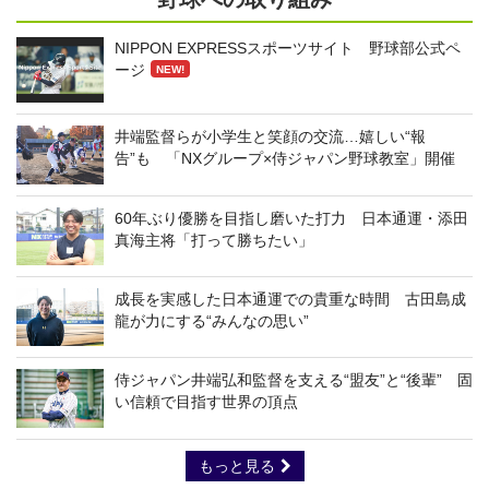
NIPPON EXPRESSスポーツサイト 野球部公式ペ
ージ
NEW!
井端監督らが小学生と笑顔の交流…嬉しい“報
告”も 「NXグループ×侍ジャパン野球教室」開催
60年ぶり優勝を目指し磨いた打力 日本通運・添田
真海主将「打って勝ちたい」
成長を実感した日本通運での貴重な時間 古田島成
龍が力にする“みんなの思い”
侍ジャパン井端弘和監督を支える“盟友”と“後輩” 固
い信頼で目指す世界の頂点
もっと見る