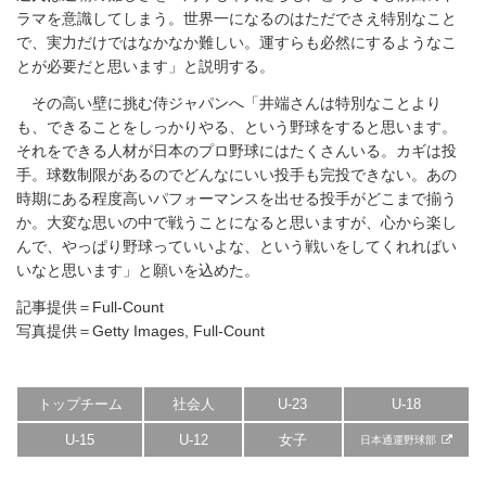
ラマを意識してしまう。世界一になるのはただでさえ特別なこと
で、実力だけではなかなか難しい。運すらも必然にするようなこ
とが必要だと思います」と説明する。
その高い壁に挑む侍ジャパンへ「井端さんは特別なことより
も、できることをしっかりやる、という野球をすると思います。
それをできる人材が日本のプロ野球にはたくさんいる。カギは投
手。球数制限があるのでどんなにいい投手も完投できない。あの
時期にある程度高いパフォーマンスを出せる投手がどこまで揃う
か。大変な思いの中で戦うことになると思いますが、心から楽し
んで、やっぱり野球っていいよな、という戦いをしてくれればい
いなと思います」と願いを込めた。
記事提供＝Full-Count
写真提供＝Getty Images, Full-Count
トップチーム
社会人
U-23
U-18
U-15
U-12
女子
日本通運野球部