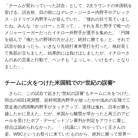
「チームが変わっていった試合」として、2次ラウンドの米国戦を
挙げる。試合前、目の前にはデレク・ジーター内野手やアレック
ス・ロドリゲス内野手らが並んでいた。「憧れの目で見ていまし
たね。みんな『かっけー』と言って」。それを見た野手で唯一の
メジャーリーガーだったイチロー外野手が選手を集めた。「円陣
を組んで『俺たちの野球の方が上だ、絶対に勝てる』と。それで
試合が始まったら、いきなり先頭打者本塁打を打った。格好良く
て鳥肌が立ちました。結果的には負けはしましたが、イチローさ
んのあの言葉と行動で、ベンチも『よっしゃ、いけるぞ』となり
ました」。
チームに火をつけた米国戦での“世紀の誤審”
さらに、この試合で起きた“世紀の誤審”もチームに火をつけた。
同点の8回1死満塁、岩村明憲内野手が放ったやや浅めの左飛で三
塁走者の西岡剛内野手がタッチアップ。送球は逸れ、日本が勝ち
越したかに見えた。だが、米国から離塁が早かったと再三のアピ
ールを受けたボブ・デービッドソン審判が判定をアウトに覆し、
得点は認められなかった。「（抗議に）向かっていく王さんの
姿。WBCというお祭りに来ていたものから、絶対に勝って世界一