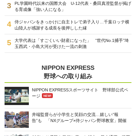
PL学園時代以来の国際大会 U-12代表・桑田真澄監督が掲げ
3
る育成像「強い人になる」
侍ジャパンをきっかけに自主トレで弟子入り…千葉ロッテ横
4
山陸人が感謝する成長を後押しした縁
大学代表は「すごくいい財産になった」 “世代No.1捕手”埼
5
玉西武・小島大河が受けた一流の刺激
NIPPON EXPRESS
野球への取り組み
NIPPON EXPRESSスポーツサイト 野球部公式ペ
ージ
NEW!
井端監督らが小学生と笑顔の交流…嬉しい“報
告”も 「NXグループ×侍ジャパン野球教室」開催