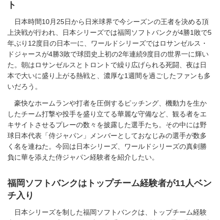
ト
日本時間10月25日から日米球界で今シーズンの王者を決める頂
上決戦が行われ、日本シリーズでは福岡ソフトバンクが4勝1敗で5
年ぶり12度目の日本一に、ワールドシリーズではロサンゼルス・
ドジャースが4勝3敗で球団史上初の2年連続9度目の世界一に輝い
た。朝はロサンゼルスとトロントで繰り広げられる死闘、夜は日
本で大いに盛り上がる熱戦と、濃厚な1週間を過ごしたファンも多
いだろう。
豪快なホームランや打者を圧倒するピッチング、機動力を生か
したチーム打撃や投手を盛り立てる華麗な守備など、観る者をエ
キサイトさせるプレーの数々を披露した選手たち。その中には野
球日本代表「侍ジャパン」メンバーとしておなじみの選手が数多
く名を連ねた。今回は日本シリーズ、ワールドシリーズの真剣勝
負に華を添えた侍ジャパン経験者を紹介したい。
福岡ソフトバンクはトップチーム経験者が11人ベン
チ入り
日本シリーズを制した福岡ソフトバンクは、トップチーム経験