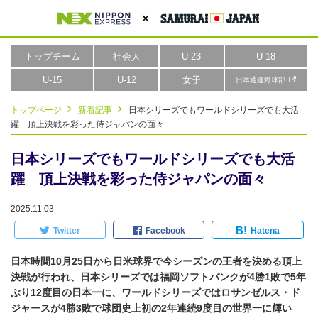
トップチーム
社会人
U-23
U-18
U-15
U-12
女子
日本通運野球部
トップページ
新着記事
日本シリーズでもワールドシリーズでも大活
躍 頂上決戦を彩った侍ジャパンの面々
日本シリーズでもワールドシリーズでも大活
躍 頂上決戦を彩った侍ジャパンの面々
2025.11.03
B!
Twitter
Facebook
Hatena
日本時間10月25日から日米球界で今シーズンの王者を決める頂上
決戦が行われ、日本シリーズでは福岡ソフトバンクが4勝1敗で5年
ぶり12度目の日本一に、ワールドシリーズではロサンゼルス・ド
ジャースが4勝3敗で球団史上初の2年連続9度目の世界一に輝い