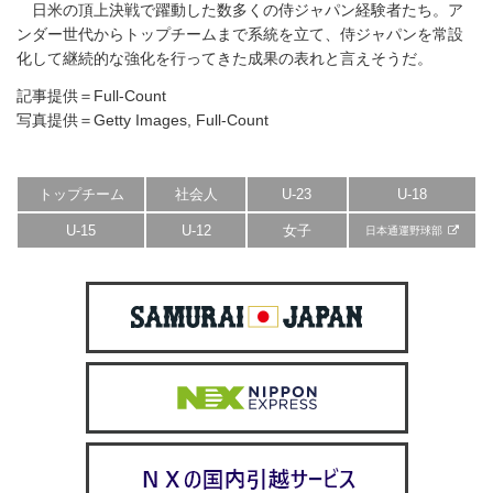
日米の頂上決戦で躍動した数多くの侍ジャパン経験者たち。ア
ンダー世代からトップチームまで系統を立て、侍ジャパンを常設
化して継続的な強化を行ってきた成果の表れと言えそうだ。
記事提供＝Full-Count
写真提供＝Getty Images, Full-Count
トップチーム
社会人
U-23
U-18
U-15
U-12
女子
日本通運野球部