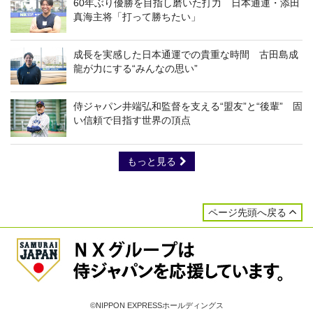
60年ぶり優勝を目指し磨いた打力 日本通運・添田
真海主将「打って勝ちたい」
成長を実感した日本通運での貴重な時間 古田島成
龍が力にする“みんなの思い”
侍ジャパン井端弘和監督を支える“盟友”と“後輩” 固
い信頼で目指す世界の頂点
もっと見る
ページ先頭へ戻る
©NIPPON EXPRESSホールディングス