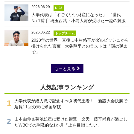
2026.06.29
U-23
大学代表は「すごくいい財産になった」 “世代
No.1捕手”埼玉西武・小島大河が受けた一流の刺激
2026.06.22
トップチーム
2023年の世界一直後…中村悠平がダルビッシュから
掛けられた言葉 大谷翔平とのラストは「孫の孫ま
で」
もっと見る
人気記事ランキング
大学代表が総力戦で記念すべき初代王者！ 新設大会決勝で
1
延長11回の末に米国撃破
山本由伸＆菊池雄星に受けた衝撃 楽天・藤平尚真が過ごし
2
たWBCでの刺激的な1か月「上を目指したい」