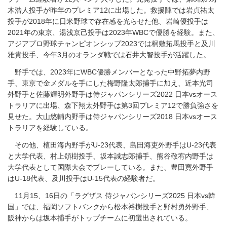
木浩人投手が昨年のプレミア12に出場した。救援陣では岩貞祐太
投手が2018年に日米野球で存在感を光らせた他、岩崎優投手は
2021年の東京、湯浅京己投手は2023年WBCで優勝を経験。また、
アジアプロ野球チャンピオンシップ2023では桐敷拓馬投手と及川
雅貴投手、今年3月のオランダ戦では石井大智投手が活躍した。
野手では、2023年にWBC優勝メンバーとなった中野拓夢内野
手、東京で金メダルを手にした梅野隆太郎捕手に加え、近本光司
外野手と佐藤輝明外野手は侍ジャパンシリーズ2022 日本vsオース
トラリアに出場、森下翔太外野手は第3回プレミア12で勝負強さを
見せた。大山悠輔内野手は侍ジャパンシリーズ2018 日本vsオース
トラリアを経験している。
その他、植田海内野手がU-23代表、島田海吏外野手はU-23代表
と大学代表、村上頌樹投手、坂本誠志郎捕手、熊谷敬宥内野手は
大学代表として国際大会でプレーしている。また、豊田寛外野手
はU-18代表、及川投手はU-15代表の経験者だ。
11月15、16日の「ラグザス 侍ジャパンシリーズ2025 日本vs韓
国」では、福岡ソフトバンクから松本裕樹投手と野村勇外野手、
阪神からは坂本捕手がトップチームに初選出されている。