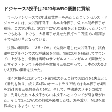
ドジャース3投手は2023年WBC優勝に貢献
ワールドシリーズで2年連続世界一を果たしたロサンゼルス・ド
ジャースには、大谷翔平選手、山本由伸投手、佐々木朗希投手が
在籍。この3投手は、2023年にWBC優勝をともに味わったメンバ
ーでもある。中でも、大谷選手が見せた投打の二刀流での活躍は
今でも語り草となっている。
決勝の米国戦に「3番・DH」で先発出場した大谷選手は、試合
途中にブルペンでの投球練習を開始。9回にDHを解除してマウン
ドに上がると、最後は当時ロサンゼルス・エンゼルスで同僚だっ
たマイク・トラウト外野手を空振り三振に斬って、日本の3大会ぶ
り3度目の優勝を決めた。
佐々木投手は1次ラウンド第3戦のチェコ戦で3回2/3を1失点とし
て勝利を飾り、続く第4戦のオーストラリア戦では山本投手が4回
を1安打8奪三振無失点と好投。そして、準決勝のメキシコ戦で
は、先発した佐々木投手から山本投手へとマウンドが引き継がれ
た。そして2人はWBCの熱戦を経験した後、海を渡り、MLBを主
戦場とするようになった。