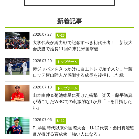
新着記事
2026.07.27
U-23
大学代表が総力戦で記念すべき初代王者！ 新設大
会決勝で延長11回の末に米国撃破
2026.07.20
トップチーム
侍ジャパンをきっかけに自主トレで弟子入り…千葉
ロッテ横山陸人が感謝する成長を後押しした縁
2026.07.13
トップチーム
山本由伸＆菊池雄星に受けた衝撃 楽天・藤平尚真
が過ごしたWBCでの刺激的な1か月「上を目指した
い」
2026.07.06
U-12
PL学園時代以来の国際大会 U-12代表・桑田真澄監
督が掲げる育成像「強い人になる」