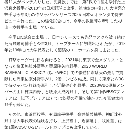
者11人がベンチ入りした。先発投手では、第2戦で白星を挙げた上
沢直之投手が2018年の日米野球に出場。第4戦に好投した大津亮介
投手は今年3月の侍ジャパンシリーズ2025 日本vsオランダで侍デ
ビューを飾った。この強化試合には、今季の救援陣を牽引した杉
山一樹投手も出場している。
今季105試合に出場し、日本シリーズでも先発マスクを被り続け
た海野隆司捕手も今年3月、トップチームに初選出されたが、2018
年と19年には大学代表として縦縞のユニホームを身にまとった。
打撃オーダーに目を向けると、2021年に東京で金メダリストと
なった柳田悠岐外野手と栗原陵矢内野手、2023 WORLD
BASEBALL CLASSIC?（以下WBC）での優勝に韋駄天の走りで貢
献した周東佑京外野手が1、2番コンビを結成。同じく東京とWBC
で侍ジャパン打線を牽引した近藤健介外野手、2023WBC優勝メン
バーの山川穂高内野手と牧原大成内野手、そして第1回WBSCプレ
ミア12（以下プレミア12）では鉄壁の守備で沸かせた今宮健太内
野手が続いた。
その他、東浜巨投手、有原航平投手、嶺井博希捕手、柳町達外
野手は大学代表の経験を持ち、上沢投手、近藤選手、牧原選手は
第1回WBSC U-21ワールドカップにも出場している。