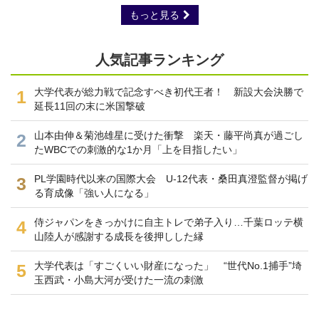
もっと見る
人気記事ランキング
大学代表が総力戦で記念すべき初代王者！ 新設大会決勝で
1
延長11回の末に米国撃破
山本由伸＆菊池雄星に受けた衝撃 楽天・藤平尚真が過ごし
2
たWBCでの刺激的な1か月「上を目指したい」
PL学園時代以来の国際大会 U-12代表・桑田真澄監督が掲げ
3
る育成像「強い人になる」
侍ジャパンをきっかけに自主トレで弟子入り…千葉ロッテ横
4
山陸人が感謝する成長を後押しした縁
大学代表は「すごくいい財産になった」 “世代No.1捕手”埼
5
玉西武・小島大河が受けた一流の刺激