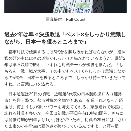
写真提供＝Full-Count
過去2年は準々決勝敗退「ベスト8をしっかり意識し
ながら、日本一を獲るところまで」
都市対抗で優勝するには5試合を勝ち抜かねばならないが、指揮
官の頭の中にはその道筋がしっかりと描かれているようだ。最近2
年は準々決勝で敗れ、いずれも対戦チームが優勝を掴んだ。「も
ちろん一戦一戦が大事。その中でもベスト8をしっかり意識しなが
らの5試合。日本一を獲るところまで、しっかり持っていきたいで
すね」と言葉に力を込める。
日本通運は29日の初戦、近畿第3代表の日本製鉄瀬戸内（姫路
市）を迎え撃つ。都市対抗の名物でもある、企業一丸となった応
援は、何よりも力強いパワーを与えてくれる。家族連れで応援に
訪れる社員も多いが、今回は初戦が平日午前10時の開催。さらに
は開催時期が例年より1か月ほど遅いため、初戦の29日には「さい
たま市の小中学生は夏休みが終わっているんですよ」と澤村監