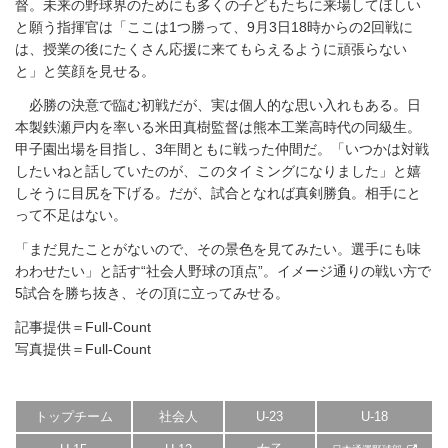
督。未来の野球界のためにも多くの子どもたちに来場してほしい
と願う指揮官は「ここは1つ勝って、9月3日18時からの2回戦に
は、授業の後にたくさん応援に来てもらえるように頑張らない
と」と笑顔を見せる。
必勝の決意で臨む初戦だが、実は個人的な思い入れもある。日
本製鉄瀬戸内を率いる米田真樹監督は熊本工業高時代の同級生。
甲子園出場を目指し、3年間ともに戦った仲間だ。「いつかは対戦
したいねと話していたのが、このタイミングになりました」と嬉
しそうに目尻を下げる。だが、試合となれば真剣勝負。相手にと
って不足はない。
「まだ見たことがないので、その景色を見てみたい。選手にも味
わわせたい」と話す“社会人野球の頂点”。イメージ通りの戦い方で
5試合を勝ち抜き、その頂に立ってみせる。
記事提供＝Full-Count
写真提供＝Full-Count
トップチーム
社会人
U-23
U-18