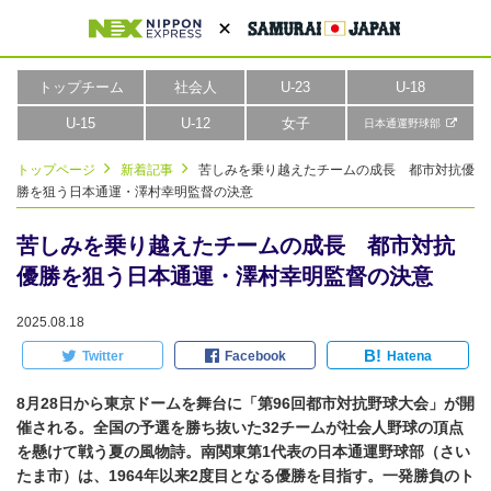
トップチーム
社会人
U-23
U-18
U-15
U-12
女子
日本通運野球部
トップページ
新着記事
苦しみを乗り越えたチームの成長 都市対抗優
勝を狙う日本通運・澤村幸明監督の決意
苦しみを乗り越えたチームの成長 都市対抗
優勝を狙う日本通運・澤村幸明監督の決意
2025.08.18
B!
Twitter
Facebook
Hatena
8月28日から東京ドームを舞台に「第96回都市対抗野球大会」が開
催される。全国の予選を勝ち抜いた32チームが社会人野球の頂点
を懸けて戦う夏の風物詩。南関東第1代表の日本通運野球部（さい
たま市）は、1964年以来2度目となる優勝を目指す。一発勝負のト