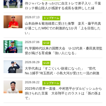
侍ジャパンをきっかけに自主トレで弟子入り…千葉
ロッテ横山陸人が感謝する成長を後押しした縁
2026.07.13
トップチーム
山本由伸＆菊池雄星に受けた衝撃 楽天・藤平尚真
が過ごしたWBCでの刺激的な1か月「上を目指した
い」
2026.07.06
U-12
PL学園時代以来の国際大会 U-12代表・桑田真澄監
督が掲げる育成像「強い人になる」
2026.06.29
U-23
大学代表は「すごくいい財産になった」 “世代
No.1捕手”埼玉西武・小島大河が受けた一流の刺激
2026.06.22
トップチーム
2023年の世界一直後…中村悠平がダルビッシュから
掛けられた言葉 大谷翔平とのラストは「孫の孫ま
で」