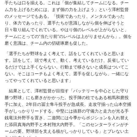
手たちは口を揃える。これは「個が集結してチームになる。チー
ム力を上げるためには、まず個の力を上げよう」という澤村監督
のメッセージでもある。「技術であったり、メンタルであった
り、体力であったり、選手たちが意識しながら個を伸ばそうと
日々取り組んでくれている。やはり個のレベルが上がらないと、
チームにとっての“当たり前”のレベルは上がりませんから」。個を
磨く意識は、チーム内の切磋琢磨も促した。
「選手たちが野球をよく考えて、話をしてくれていると思いま
す。話をして、頭で考えて、動く。考えているだけ、反省してい
るだけでは上手くならない。行動まで移さないと成長はついてこ
ない。そこはコーチもよく考えて、選手を促しながら、一緒にな
ってやってくれていると思います」
結果として、澤村監督が目指す「バッテリーを中心とした守り
勝つ野球」にも磨きがかかった。投手陣の柱でもある相馬和磨投
手に加え、2年目の冨士隼斗投手が急成長。走攻守揃った山本空捕
手がしっかりリードする。中堅には抜群の守備力と走力が光る手
銭竜汰外野手を置き、二遊間には今季からポジションを入れ替え
た添田真海内野手と木村翔大内野手。「このセンターラインがチ
ームの要。野球部を支える核がしっかりしている」とブレない土