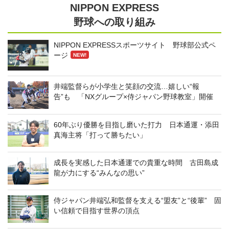
NIPPON EXPRESS
野球への取り組み
NIPPON EXPRESSスポーツサイト 野球部公式ペ
ージ
NEW!
井端監督らが小学生と笑顔の交流…嬉しい“報
告”も 「NXグループ×侍ジャパン野球教室」開催
60年ぶり優勝を目指し磨いた打力 日本通運・添田
真海主将「打って勝ちたい」
成長を実感した日本通運での貴重な時間 古田島成
龍が力にする“みんなの思い”
侍ジャパン井端弘和監督を支える“盟友”と“後輩” 固
い信頼で目指す世界の頂点