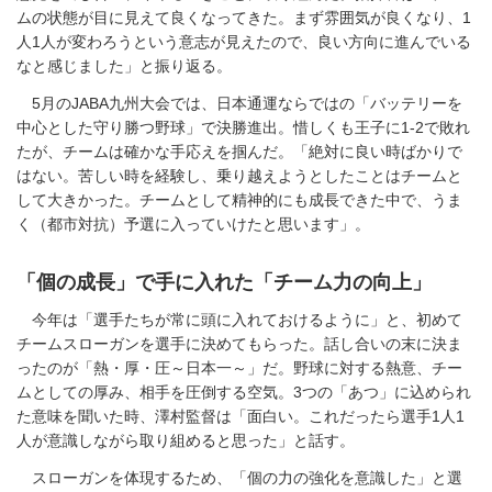
ムの状態が目に見えて良くなってきた。まず雰囲気が良くなり、1
人1人が変わろうという意志が見えたので、良い方向に進んでいる
なと感じました」と振り返る。
5月のJABA九州大会では、日本通運ならではの「バッテリーを
中心とした守り勝つ野球」で決勝進出。惜しくも王子に1-2で敗れ
たが、チームは確かな手応えを掴んだ。「絶対に良い時ばかりで
はない。苦しい時を経験し、乗り越えようとしたことはチームと
して大きかった。チームとして精神的にも成長できた中で、うま
く（都市対抗）予選に入っていけたと思います」。
「個の成長」で手に入れた「チーム力の向上」
今年は「選手たちが常に頭に入れておけるように」と、初めて
チームスローガンを選手に決めてもらった。話し合いの末に決ま
ったのが「熱・厚・圧～日本一～」だ。野球に対する熱意、チー
ムとしての厚み、相手を圧倒する空気。3つの「あつ」に込められ
た意味を聞いた時、澤村監督は「面白い。これだったら選手1人1
人が意識しながら取り組めると思った」と話す。
スローガンを体現するため、「個の力の強化を意識した」と選