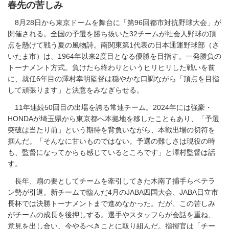
春先の苦しみ
8月28日から東京ドームを舞台に「第96回都市対抗野球大会」が
開催される。全国の予選を勝ち抜いた32チームが社会人野球の頂
点を懸けて戦う夏の風物詩。南関東第1代表の日本通運野球部（さ
いたま市）は、1964年以来2度目となる優勝を目指す。一発勝負の
トーナメント方式。負けたら終わりというヒリヒリした戦いを前
に、就任6年目の澤村幸明監督は穏やかな口調ながら「頂点を目指
して頑張ります」と決意をみなぎらせる。
11年連続50回目の出場を誇る常連チーム。2024年には強豪・
HONDAが埼玉県から東京都へ本拠地を移したこともあり、「予選
突破は当たり前」という期待を背負いながら、本戦出場の切符を
掴んだ。「そんなに甘いものではない。予選の難しさは現役の時
も、監督になってからも感じているところです」と澤村監督は話
す。
長年、扇の要としてチームを牽引してきた木南了捕手らベテラ
ン勢が引退。新チームで臨んだ4月のJABA四国大会、JABA日立市
長杯では決勝トーナメントまで進めなかった。だが、この苦しみ
がチームの成長を後押しする。選手やスタッフらが会話を重ね、
意見を出し合い、今やるべきことに取り組んだ。指揮官は「チー