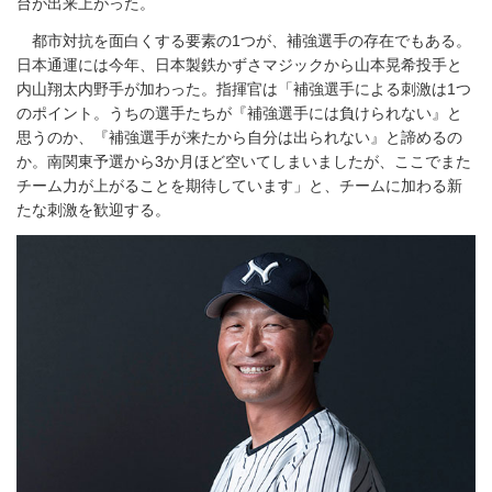
台が出来上がった。
都市対抗を面白くする要素の1つが、補強選手の存在でもある。
日本通運には今年、日本製鉄かずさマジックから山本晃希投手と
内山翔太内野手が加わった。指揮官は「補強選手による刺激は1つ
のポイント。うちの選手たちが『補強選手には負けられない』と
思うのか、『補強選手が来たから自分は出られない』と諦めるの
か。南関東予選から3か月ほど空いてしまいましたが、ここでまた
チーム力が上がることを期待しています」と、チームに加わる新
たな刺激を歓迎する。