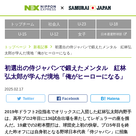
トップチーム
社会人
U-23
U-18
U-15
U-12
女子
日本通運野球部
トップページ
新着記事
初選出の侍ジャパンで鍛えたメンタル 紅林弘
太郎が学んだ境地「俺がヒーローになる」
初選出の侍ジャパンで鍛えたメンタル 紅林
弘太郎が学んだ境地「俺がヒーローになる」
2025.02.17
B!
Twitter
Facebook
Hatena
2019年ドラフト2位指名でオリックスに入団した紅林弘太郎内野手
は、高卒プロ2年目に136試合出場を果たしてレギュラーの座を掴
んだ。19歳での2桁本塁打は、球団史上初の快挙。プロ5年目を終
えた昨オフには自身初となる野球日本代表「侍ジャパン」に招集