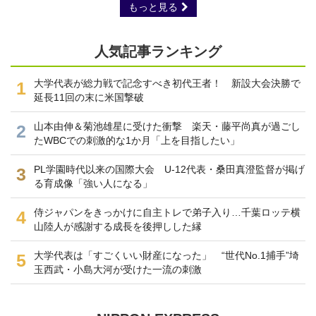
もっと見る
人気記事ランキング
大学代表が総力戦で記念すべき初代王者！ 新設大会決勝で
1
延長11回の末に米国撃破
山本由伸＆菊池雄星に受けた衝撃 楽天・藤平尚真が過ごし
2
たWBCでの刺激的な1か月「上を目指したい」
PL学園時代以来の国際大会 U-12代表・桑田真澄監督が掲げ
3
る育成像「強い人になる」
侍ジャパンをきっかけに自主トレで弟子入り…千葉ロッテ横
4
山陸人が感謝する成長を後押しした縁
大学代表は「すごくいい財産になった」 “世代No.1捕手”埼
5
玉西武・小島大河が受けた一流の刺激