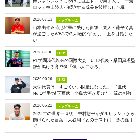
侍ジャパンをきっかけに自主トレで弟子入り…千葉
ロッテ横山陸人が感謝する成長を後押しした縁
2026.07.13
トップチーム
山本由伸＆菊池雄星に受けた衝撃 楽天・藤平尚真
が過ごしたWBCでの刺激的な1か月「上を目指した
い」
2026.07.06
U-12
PL学園時代以来の国際大会 U-12代表・桑田真澄監
督が掲げる育成像「強い人になる」
2026.06.29
U-23
大学代表は「すごくいい財産になった」 “世代
No.1捕手”埼玉西武・小島大河が受けた一流の刺激
2026.06.22
トップチーム
2023年の世界一直後…中村悠平がダルビッシュから
掛けられた言葉 大谷翔平とのラストは「孫の孫ま
で」