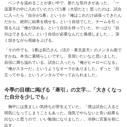
ベンチを温めることが多い中で、新たな気付きがあった。「一
流選手の中に入れていただいて1番（大切だと）思ったのは、試合
に入ったら『自分が1番』というか『俺はこれだけ頑張ってきたん
だから、絶対に結果を残せる』という自信でした。チームを引っ
張る人は『俺が決める』という自信を持っていた。やっぱり『自
分はできるんだ』という自信が必要なんだと痛感しました」。深
く頷きながら視線を上げる。
「その中でも、1番は辰己さん（涼介・東北楽天）のメンタル面で
すかね。本当に素晴らしいですし、見習いたいなと思いました。
自信に満ち溢れている。試合に入ったら『俺がヒーローになる』
『俺がスターだ』というようなオーラがありました。ずっと『目
立ってやる』というメンタルでやっておられました」
今季の目標に掲げる「牽引」の文字…「大きくなっ
た自分を少しでも」
胸中には羨ましい気持ちが芽生えていた。「僕は試合に入ると
弱気になってしまうこともあった。強気でやらないと良い結果も
出ないと思うので、いい勉強になりました」。冷静に言葉を前に
出す。