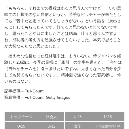
「もちろん、それまでの過程はあると思うんですけど、（いい意
味での）根拠のない自信というか、苦手なピッチャーが来たとし
ても『苦手だと思っていてもしょうがない』という話を（辰己さ
んに）してもらったんです。打てると思わないと打てないです
し、思ったことや口に出したことは結局、叶うと思うんですよ
ね。成功者の考え方を勉強させてもらいました。本気で思うこと
が大切なんだなと思いました」
控えめな性格だった紅林選手は、もういない。侍ジャパンを経
験した23歳は、今季の目標に「牽引」の文字を選んだ。「今年は
（自分がチームを）引っ張りたいですね。大きくなった自分を少
しでも見てもらいたいです」。精神面で強くなった若武者に、怖
いものはない。
記事提供＝Full-Count
写真提供＝Full-Count, Getty Images
トップチーム
社会人
U-23
U-18
U-15
U-12
女子
日本通運野球部