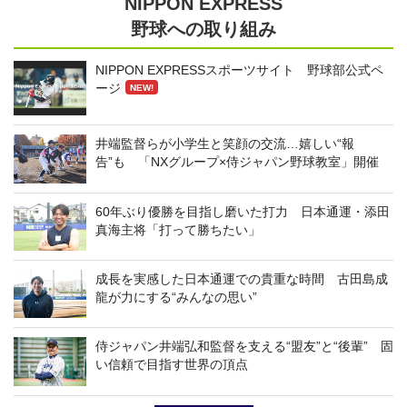
NIPPON EXPRESS
野球への取り組み
NIPPON EXPRESSスポーツサイト 野球部公式ペ
ージ
NEW!
井端監督らが小学生と笑顔の交流…嬉しい“報
告”も 「NXグループ×侍ジャパン野球教室」開催
60年ぶり優勝を目指し磨いた打力 日本通運・添田
真海主将「打って勝ちたい」
成長を実感した日本通運での貴重な時間 古田島成
龍が力にする“みんなの思い”
侍ジャパン井端弘和監督を支える“盟友”と“後輩” 固
い信頼で目指す世界の頂点