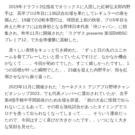
2019年ドラフト2位指名でオリックスに入団した紅林弘太郎内野
手は、高卒プロ2年目に136試合出場を果たしてレギュラーの座を
掴んだ。19歳での2桁本塁打は、球団史上初の快挙。プロ5年目を
終えた昨オフには自身初となる野球日本代表「侍ジャパン」に招
集され、昨年11月に開催された「ラグザス presents 第3回WBSC
プレミア12」で大会準優勝に貢献した。
凛々しい表情をキュッと引き締めた。「ずっと日の丸のユニホ
ームを着てプレーしたいと思っていたんですけど、なかなか機会
がなくて……。今回が初めてでした。すごく嬉しかったですし、1
つの目標が叶った瞬間でした」。23歳を迎えた内野手が、頬を紅
潮させながら振り返った。
2023年11月に開催された「カーネクスト アジアプロ野球チャン
ピオンシップ2023」でも代表メンバーに選出されていたが、左手
第4指手根中手関節炎のため出場を辞退。「前の大会に怪我で出ら
れないこともあって。その前も強化試合があったタイミングでコ
ロナを患って出られなくなってしまって……。そういう運命だっ
たので、今回はすごく喜びが大きかったです」。いつになく大き
な笑顔を見せた。