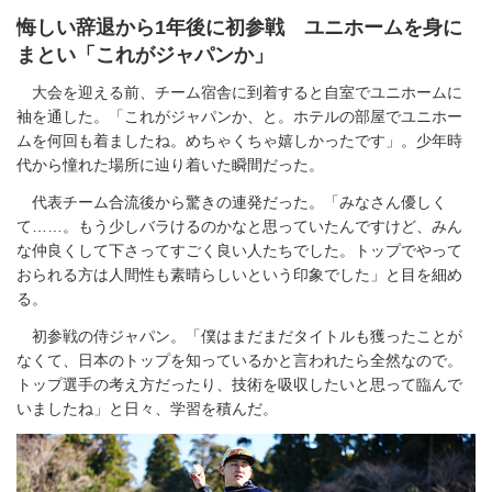
悔しい辞退から1年後に初参戦 ユニホームを身に
まとい「これがジャパンか」
大会を迎える前、チーム宿舎に到着すると自室でユニホームに
袖を通した。「これがジャパンか、と。ホテルの部屋でユニホー
ムを何回も着ましたね。めちゃくちゃ嬉しかったです」。少年時
代から憧れた場所に辿り着いた瞬間だった。
代表チーム合流後から驚きの連発だった。「みなさん優しく
て……。もう少しバラけるのかなと思っていたんですけど、みん
な仲良くして下さってすごく良い人たちでした。トップでやって
おられる方は人間性も素晴らしいという印象でした」と目を細め
る。
初参戦の侍ジャパン。「僕はまだまだタイトルも獲ったことが
なくて、日本のトップを知っているかと言われたら全然なので。
トップ選手の考え方だったり、技術を吸収したいと思って臨んで
いましたね」と日々、学習を積んだ。