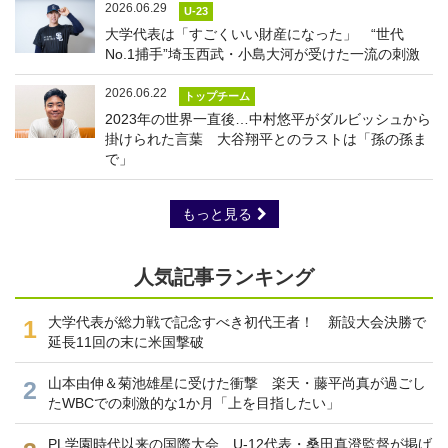
2026.06.29
U-23
大学代表は「すごくいい財産になった」 “世代
No.1捕手”埼玉西武・小島大河が受けた一流の刺激
2026.06.22
トップチーム
2023年の世界一直後…中村悠平がダルビッシュから
掛けられた言葉 大谷翔平とのラストは「孫の孫ま
で」
もっと見る
人気記事ランキング
大学代表が総力戦で記念すべき初代王者！ 新設大会決勝で
1
延長11回の末に米国撃破
山本由伸＆菊池雄星に受けた衝撃 楽天・藤平尚真が過ごし
2
たWBCでの刺激的な1か月「上を目指したい」
PL学園時代以来の国際大会 U-12代表・桑田真澄監督が掲げ