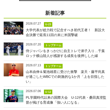
新着記事
2026.07.27
U-23
大学代表が総力戦で記念すべき初代王者！ 新設大
会決勝で延長11回の末に米国撃破
2026.07.20
トップチーム
侍ジャパンをきっかけに自主トレで弟子入り…千葉
ロッテ横山陸人が感謝する成長を後押しした縁
2026.07.13
トップチーム
山本由伸＆菊池雄星に受けた衝撃 楽天・藤平尚真
が過ごしたWBCでの刺激的な1か月「上を目指した
い」
2026.07.06
U-12
PL学園時代以来の国際大会 U-12代表・桑田真澄監
督が掲げる育成像「強い人になる」