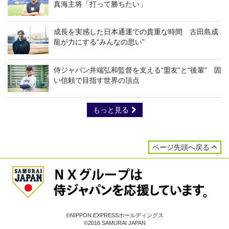
真海主将「打って勝ちたい」
成長を実感した日本通運での貴重な時間 古田島成
龍が力にする“みんなの思い”
侍ジャパン井端弘和監督を支える“盟友”と“後輩” 固
い信頼で目指す世界の頂点
もっと見る
ページ先頭へ戻る
©NIPPON EXPRESSホールディングス
©2016 SAMURAI JAPAN