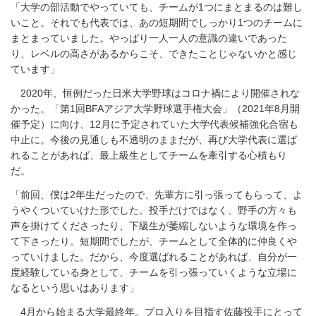
「大学の部活動でやっていても、チームが1つにまとまるのは難し
いこと。それでも代表では、あの短期間でしっかり1つのチームに
まとまっていました。やっぱり一人一人の意識の違いであった
り、レベルの高さがあるからこそ、できたことじゃないかと感じ
ています」
2020年、恒例だった日米大学野球はコロナ禍により開催されな
かった。「第1回BFAアジア大学野球選手権大会」（2021年8月開
催予定）に向け、12月に予定されていた大学代表候補強化合宿も
中止に。今後の見通しも不透明のままだが、再び大学代表に選ば
れることがあれば、最上級生としてチームを牽引する心積もり
だ。
「前回、僕は2年生だったので、先輩方に引っ張ってもらって、よ
うやくついていけた形でした。投手だけではなく、野手の方々も
声を掛けてくださったり、下級生が萎縮しないような環境を作っ
て下さったり。短期間でしたが、チームとして全体的に仲良くや
っていけました。だから、今度選ばれることがあれば、自分が一
度経験している身として、チームを引っ張っていくような立場に
なるという思いはあります」
4月から始まる大学最終年。プロ入りを目指す佐藤投手にとって