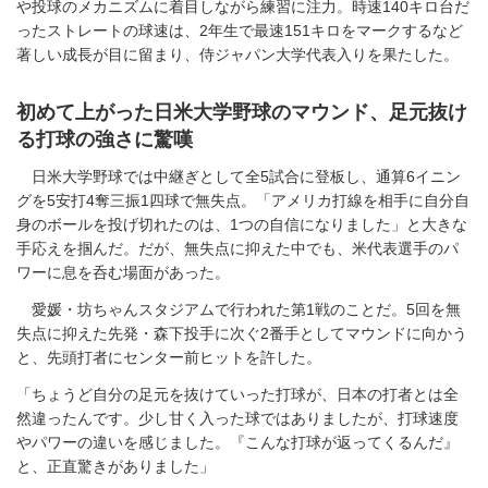
や投球のメカニズムに着目しながら練習に注力。時速140キロ台だ
ったストレートの球速は、2年生で最速151キロをマークするなど
著しい成長が目に留まり、侍ジャパン大学代表入りを果たした。
初めて上がった日米大学野球のマウンド、足元抜け
る打球の強さに驚嘆
日米大学野球では中継ぎとして全5試合に登板し、通算6イニン
グを5安打4奪三振1四球で無失点。「アメリカ打線を相手に自分自
身のボールを投げ切れたのは、1つの自信になりました」と大きな
手応えを掴んだ。だが、無失点に抑えた中でも、米代表選手のパ
ワーに息を呑む場面があった。
愛媛・坊ちゃんスタジアムで行われた第1戦のことだ。5回を無
失点に抑えた先発・森下投手に次ぐ2番手としてマウンドに向かう
と、先頭打者にセンター前ヒットを許した。
「ちょうど自分の足元を抜けていった打球が、日本の打者とは全
然違ったんです。少し甘く入った球ではありましたが、打球速度
やパワーの違いを感じました。『こんな打球が返ってくるんだ』
と、正直驚きがありました」