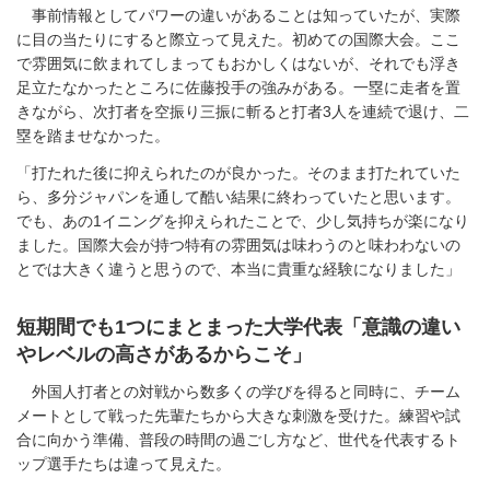
事前情報としてパワーの違いがあることは知っていたが、実際
に目の当たりにすると際立って見えた。初めての国際大会。ここ
で雰囲気に飲まれてしまってもおかしくはないが、それでも浮き
足立たなかったところに佐藤投手の強みがある。一塁に走者を置
きながら、次打者を空振り三振に斬ると打者3人を連続で退け、二
塁を踏ませなかった。
「打たれた後に抑えられたのが良かった。そのまま打たれていた
ら、多分ジャパンを通して酷い結果に終わっていたと思います。
でも、あの1イニングを抑えられたことで、少し気持ちが楽になり
ました。国際大会が持つ特有の雰囲気は味わうのと味わわないの
とでは大きく違うと思うので、本当に貴重な経験になりました」
短期間でも1つにまとまった大学代表「意識の違い
やレベルの高さがあるからこそ」
外国人打者との対戦から数多くの学びを得ると同時に、チーム
メートとして戦った先輩たちから大きな刺激を受けた。練習や試
合に向かう準備、普段の時間の過ごし方など、世代を代表するト
ップ選手たちは違って見えた。