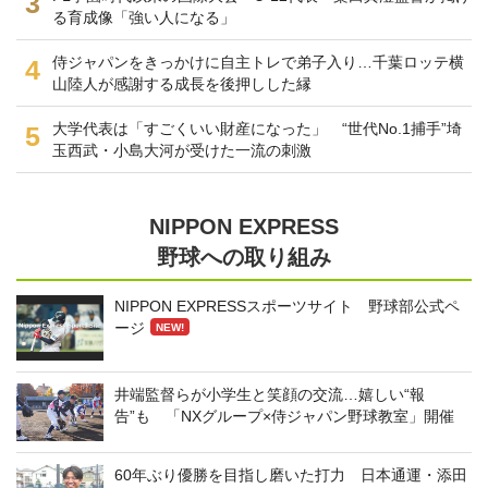
3
る育成像「強い人になる」
侍ジャパンをきっかけに自主トレで弟子入り…千葉ロッテ横
4
山陸人が感謝する成長を後押しした縁
大学代表は「すごくいい財産になった」 “世代No.1捕手”埼
5
玉西武・小島大河が受けた一流の刺激
NIPPON EXPRESS
野球への取り組み
NIPPON EXPRESSスポーツサイト 野球部公式ペ
ージ
NEW!
井端監督らが小学生と笑顔の交流…嬉しい“報
告”も 「NXグループ×侍ジャパン野球教室」開催
60年ぶり優勝を目指し磨いた打力 日本通運・添田