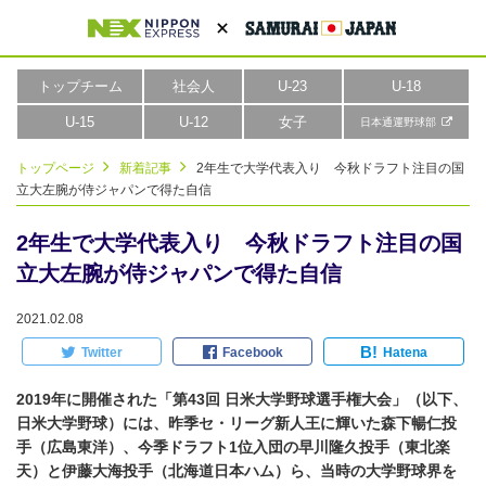
トップチーム
社会人
U-23
U-18
U-15
U-12
女子
日本通運野球部
トップページ
新着記事
2年生で大学代表入り 今秋ドラフト注目の国
立大左腕が侍ジャパンで得た自信
2年生で大学代表入り 今秋ドラフト注目の国
立大左腕が侍ジャパンで得た自信
2021.02.08
B!
Twitter
Facebook
Hatena
2019年に開催された「第43回 日米大学野球選手権大会」（以下、
日米大学野球）には、昨季セ・リーグ新人王に輝いた森下暢仁投
手（広島東洋）、今季ドラフト1位入団の早川隆久投手（東北楽
天）と伊藤大海投手（北海道日本ハム）ら、当時の大学野球界を