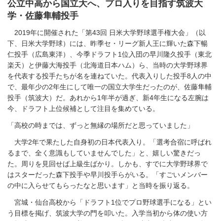
公立中高から国立大へ、プロ入りを目指す筑波大
学・佐藤隼輔投手
2019年に開催された「第43回 日米大学野球選手権大会」（以
下、日米大学野球）には、昨季セ・リーグ新人王に輝いた森下暢
仁投手（広島東洋）、今季ドラフト1位入団の早川隆久投手（東北
楽天）と伊藤大海投手（北海道日本ハム）ら、当時の大学野球界
を代表する投手たちが名を連ねていた。代表入りした投手8人の中
で、最年少の2年生にして唯一の国立大学生だったのが、佐藤隼輔
投手（筑波大）だ。あれから1年半が過ぎ、新4年生になる左腕は
今、ドラフト上位候補として注目を集めている。
「高校の時までは、ずっと無縁の場所だと思っていました」
大学2年で果たした自身初の日本代表入り。「選考合宿に呼ばれ
るまで、全く意識もしていませんでした」と、嬉しい驚きだっ
た。周りを見回せば上級生ばかり。しかも、すでに大学野球界で
はスターだった森下投手や早川投手らがいる。「すごいメンバー
の中に入らせてもらったなと思います」と当時を振り返る。
宮城・仙台高校から「ドラフト1位でプロ野球選手になる」とい
う目標を掲げ、筑波大学の門を叩いた。入学当初から体の使い方