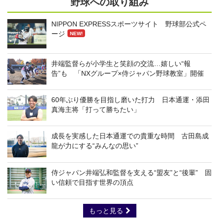
野球への取り組み
NIPPON EXPRESSスポーツサイト 野球部公式ペ
ージ
NEW!
井端監督らが小学生と笑顔の交流…嬉しい“報
告”も 「NXグループ×侍ジャパン野球教室」開催
60年ぶり優勝を目指し磨いた打力 日本通運・添田
真海主将「打って勝ちたい」
成長を実感した日本通運での貴重な時間 古田島成
龍が力にする“みんなの思い”
侍ジャパン井端弘和監督を支える“盟友”と“後輩” 固
い信頼で目指す世界の頂点
もっと見る