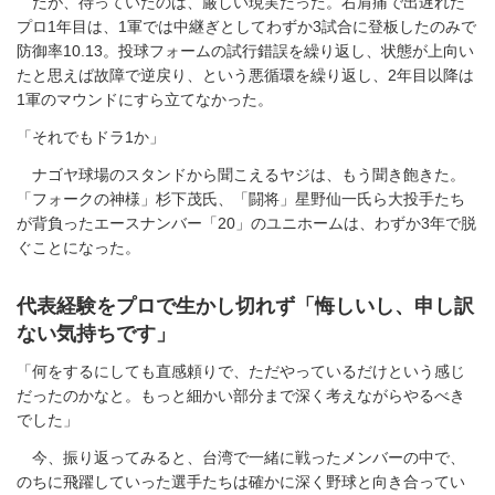
だが、待っていたのは、厳しい現実だった。右肩痛で出遅れた
プロ1年目は、1軍では中継ぎとしてわずか3試合に登板したのみで
防御率10.13。投球フォームの試行錯誤を繰り返し、状態が上向い
たと思えば故障で逆戻り、という悪循環を繰り返し、2年目以降は
1軍のマウンドにすら立てなかった。
「それでもドラ1か」
ナゴヤ球場のスタンドから聞こえるヤジは、もう聞き飽きた。
「フォークの神様」杉下茂氏、「闘将」星野仙一氏ら大投手たち
が背負ったエースナンバー「20」のユニホームは、わずか3年で脱
ぐことになった。
代表経験をプロで生かし切れず「悔しいし、申し訳
ない気持ちです」
「何をするにしても直感頼りで、ただやっているだけという感じ
だったのかなと。もっと細かい部分まで深く考えながらやるべき
でした」
今、振り返ってみると、台湾で一緒に戦ったメンバーの中で、
のちに飛躍していった選手たちは確かに深く野球と向き合ってい