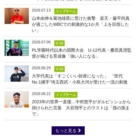
2026.07.13
トップチーム
山本由伸＆菊池雄星に受けた衝撃 楽天・藤平尚真
が過ごしたWBCでの刺激的な1か月「上を目指した
い」
2026.07.06
U-12
PL学園時代以来の国際大会 U-12代表・桑田真澄監
督が掲げる育成像「強い人になる」
2026.06.29
U-23
大学代表は「すごくいい財産になった」 “世代
No.1捕手”埼玉西武・小島大河が受けた一流の刺激
2026.06.22
トップチーム
2023年の世界一直後…中村悠平がダルビッシュから
掛けられた言葉 大谷翔平とのラストは「孫の孫ま
で」
もっと見る