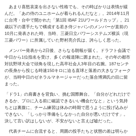
あまり喜怒哀楽を出さない性格でも、その時ばかりは表情が緩
んだ。「あの侍のユニホームが着られるんだなと」。2014年11月
に台湾・台中で開かれた「第1回 IBAF 21Uワールドカップ」。21
歳以下の選手たちで構成する若き侍ジャパンのメンバーが直前の
10月に発表された時、当時、三菱日立パワーシステムズ横浜（現
三菱パワー）に所属していた野村亮介氏は、誇らしく思った。
メンバー発表から2日後、さらなる朗報が届く。ドラフト会議で
中日から1位指名を受け、多くの報道陣に囲まれた。その年の都市
対抗野球大会で頭角を現した高卒社会人3年目の右腕。187センチ
の長身から投じる時速150キロに迫る直球と落差の大きなフォーク
が、当時中日のゼネラルマネージャーだった落合博満氏の目に留
まった。
「ドラ1」の肩書きを背負い、挑む国際舞台。「自分がどれだけで
きるか、プロに入る前に確認できるいい機会だなと」という気持
ちとは裏腹に、チーム練習は休みの時期で思うように投げ込みが
できない。「しっかり準備をしなかった自分が悪いだけです」。
決して言い訳はしないが、不安がないと言えば嘘だった。
代表チームに合流すると、周囲の投手たちと状態の差は明らか