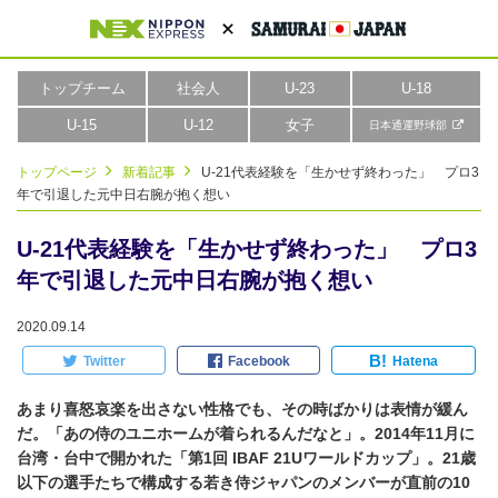
トップチーム
社会人
U-23
U-18
U-15
U-12
女子
日本通運野球部
トップページ
新着記事
U-21代表経験を「生かせず終わった」 プロ3
年で引退した元中日右腕が抱く想い
U-21代表経験を「生かせず終わった」 プロ3
年で引退した元中日右腕が抱く想い
2020.09.14
B!
Twitter
Facebook
Hatena
あまり喜怒哀楽を出さない性格でも、その時ばかりは表情が緩ん
だ。「あの侍のユニホームが着られるんだなと」。2014年11月に
台湾・台中で開かれた「第1回 IBAF 21Uワールドカップ」。21歳
以下の選手たちで構成する若き侍ジャパンのメンバーが直前の10