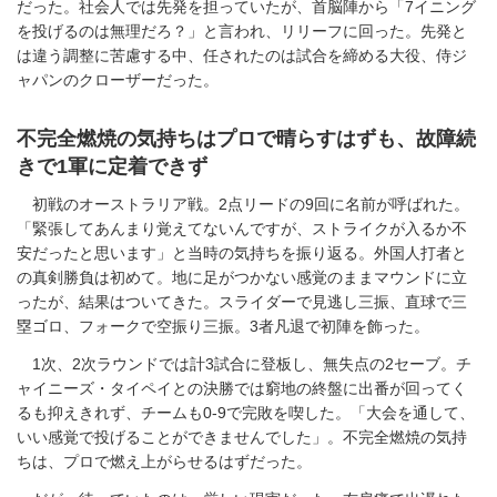
だった。社会人では先発を担っていたが、首脳陣から「7イニング
を投げるのは無理だろ？」と言われ、リリーフに回った。先発と
は違う調整に苦慮する中、任されたのは試合を締める大役、侍ジ
ャパンのクローザーだった。
不完全燃焼の気持ちはプロで晴らすはずも、故障続
きで1軍に定着できず
初戦のオーストラリア戦。2点リードの9回に名前が呼ばれた。
「緊張してあんまり覚えてないんですが、ストライクが入るか不
安だったと思います」と当時の気持ちを振り返る。外国人打者と
の真剣勝負は初めて。地に足がつかない感覚のままマウンドに立
ったが、結果はついてきた。スライダーで見逃し三振、直球で三
塁ゴロ、フォークで空振り三振。3者凡退で初陣を飾った。
1次、2次ラウンドでは計3試合に登板し、無失点の2セーブ。チ
ャイニーズ・タイペイとの決勝では窮地の終盤に出番が回ってく
るも抑えきれず、チームも0-9で完敗を喫した。「大会を通して、
いい感覚で投げることができませんでした」。不完全燃焼の気持
ちは、プロで燃え上がらせるはずだった。