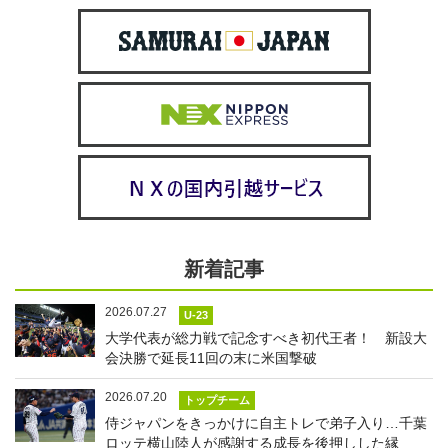
新着記事
2026.07.27
U-23
大学代表が総力戦で記念すべき初代王者！ 新設大
会決勝で延長11回の末に米国撃破
2026.07.20
トップチーム
侍ジャパンをきっかけに自主トレで弟子入り…千葉
ロッテ横山陸人が感謝する成長を後押しした縁