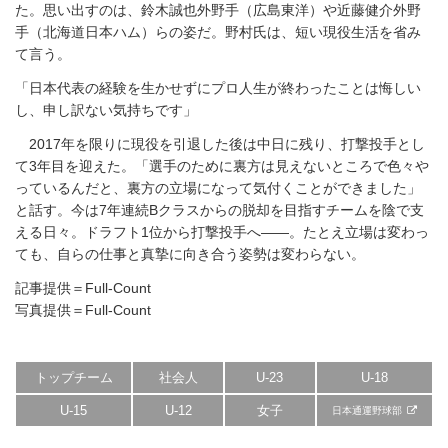
た。思い出すのは、鈴木誠也外野手（広島東洋）や近藤健介外野
手（北海道日本ハム）らの姿だ。野村氏は、短い現役生活を省み
て言う。
「日本代表の経験を生かせずにプロ人生が終わったことは悔しい
し、申し訳ない気持ちです」
2017年を限りに現役を引退した後は中日に残り、打撃投手とし
て3年目を迎えた。「選手のために裏方は見えないところで色々や
っているんだと、裏方の立場になって気付くことができました」
と話す。今は7年連続Bクラスからの脱却を目指すチームを陰で支
える日々。ドラフト1位から打撃投手へ――。たとえ立場は変わっ
ても、自らの仕事と真摯に向き合う姿勢は変わらない。
記事提供＝Full-Count
写真提供＝Full-Count
トップチーム
社会人
U-23
U-18
U-15
U-12
女子
日本通運野球部