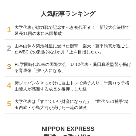
人気記事ランキング
大学代表が総力戦で記念すべき初代王者！ 新設大会決勝で
1
延長11回の末に米国撃破
山本由伸＆菊池雄星に受けた衝撃 楽天・藤平尚真が過ごし
2
たWBCでの刺激的な1か月「上を目指したい」
PL学園時代以来の国際大会 U-12代表・桑田真澄監督が掲げ
3
る育成像「強い人になる」
侍ジャパンをきっかけに自主トレで弟子入り…千葉ロッテ横
4
山陸人が感謝する成長を後押しした縁
大学代表は「すごくいい財産になった」 “世代No.1捕手”埼
5
玉西武・小島大河が受けた一流の刺激
NIPPON EXPRESS